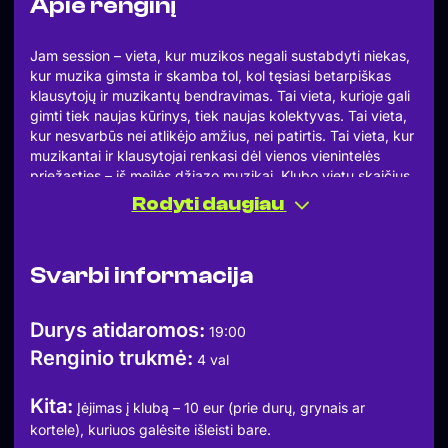
Apie renginį
Jam session – vieta, kur muzikos negali sustabdyti niekas,
kur muzika gimsta ir skamba tol, kol tęsiasi betarpiškas
klausytojų ir muzikantų bendravimas. Tai vieta, kurioje gali
gimti tiek naujas kūrinys, tiek naujas kolektyvas. Tai vieta,
kur nesvarbūs nei atlikėjo amžius, nei patirtis. Tai vieta, kur
muzikantai ir klausytojai renkasi dėl vienos vienintelės
priežasties – iš meilės džiazo muzikai. Klubo vietų skaičius
ribotas, tad pirmieji atėję užsitikrins vietą klube.
Rodyti daugiau
Jam Session’ą atidarys:
Karolis Šarkus – sax
Dmitrij Golovanov – piano
Svarbi informacija
Aliaksey Kryshtal – double bass
Dovydas Šulskis – drums
Įėjimas į klubą – 10 eur (prie durų, grynais ar kortele),
Durys atidaromos:
19:00
kuriuos galėsite išleisti bare.
Renginio trukmė:
Jam Sessionas prasidės 20:00 val.
4 val
Baras atsidaro 19:00 val. Anksčiau atėję lankytojai renkasi
labiau patinkančias vietas , stovimų vietų nėra.
Kita:
Įėjimas į klubą – 10 eur (prie durų, grynais ar
Entrance fee is 10Eur (at the door, cash or card) which
kortele), kuriuos galėsite išleisti bare.
applies as a discount to a bill at the bar. Jam session start