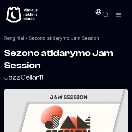
Pereiti
turinį
prie
turinio
Renginiai
/ Sezono atidarymo Jam Session
Sezono atidarymo Jam
Session
JazzCellar11