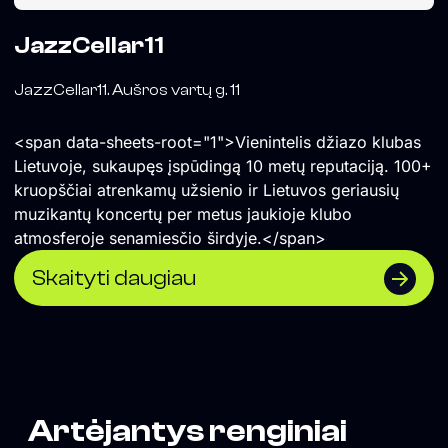
JazzCellar11
JazzCellar11. Aušros vartų g. 11
<span data-sheets-root="1">Vienintelis džiazo klubas
Lietuvoje, sukaupęs įspūdingą 10 metų reputaciją. 100+
kruopščiai atrenkamų užsienio ir Lietuvos geriausių
muzikantų koncertų per metus jaukioje klubo
atmosferoje senamiesčio širdyje.</span>
Skaityti daugiau
Artėjantys renginiai