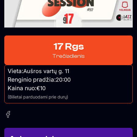
17 Rgs
Trečiadienis
Vieta:
Aušros vartų g. 11
Renginio pradžia:
20:00
Kaina nuo:
€10
(Bilietai parduodami prie durų)