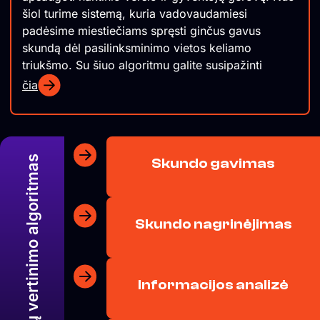
šiol turime sistemą, kuria vadovaudamiesi
padėsime miestiečiams spręsti ginčus gavus
skundą dėl pasilinksminimo vietos keliamo
triukšmo. Su šiuo algoritmu galite susipažinti
čia
Triukšmo skundų vertinimo algoritmas
Skundo gavimas
Skundo nagrinėjimas
Informacijos analizė