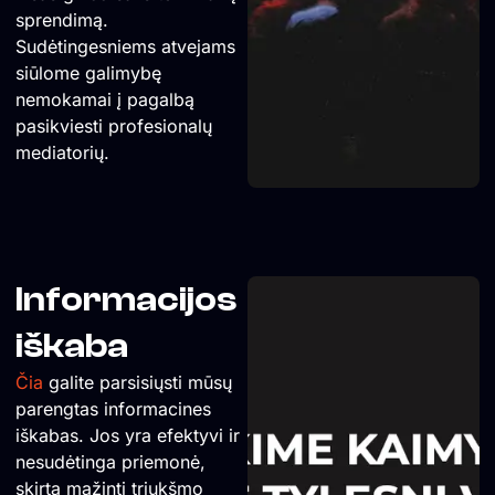
sprendimą.
Sudėtingesniems atvejams
siūlome galimybę
nemokamai į pagalbą
pasikviesti profesionalų
mediatorių.
Informacijos
iškaba
Čia
galite parsisiųsti mūsų
parengtas informacines
iškabas. Jos yra efektyvi ir
nesudėtinga priemonė,
skirta mažinti triukšmo