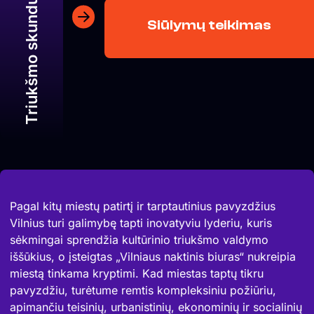
Siūlymų teikimas
Pagal kitų miestų patirtį ir tarptautinius pavyzdžius
Vilnius turi galimybę tapti inovatyviu lyderiu, kuris
sėkmingai sprendžia kultūrinio triukšmo valdymo
iššūkius, o įsteigtas „Vilniaus naktinis biuras“ nukreipia
miestą tinkama kryptimi. Kad miestas taptų tikru
pavyzdžiu, turėtume remtis kompleksiniu požiūriu,
apimančiu teisinių, urbanistinių, ekonominių ir socialinių