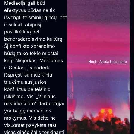
Mediacija gali būti
efektyvus būdas ne tik
išvengti teisminių ginčų, bet
ir sukurti abipusį
pasitikėjimą bei
bendradarbiavimo kultūrą.
Šį konflikto sprendimo
būdą taiko tokie miestai
kaip Niujorkas, Melburnas
Nuotr. Aneta Urbonaitė
ir Gentas, jis padeda
išspręsti su muzikiniu
triukšmu susijusios
konfliktus be teisinio
įsikišimo. Visi „Vilniaus
naktinio biuro“ darbuotojai
yra baigę mediacijos
mokymus. Vis dėlto ne
visuomet pavyksta rasti
visas ginčo šalis tenkinantį