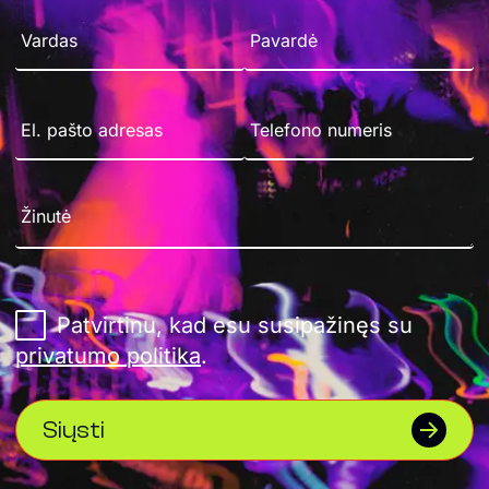
Patvirtinu, kad esu susipažinęs su
privatumo politika
.
Siųsti