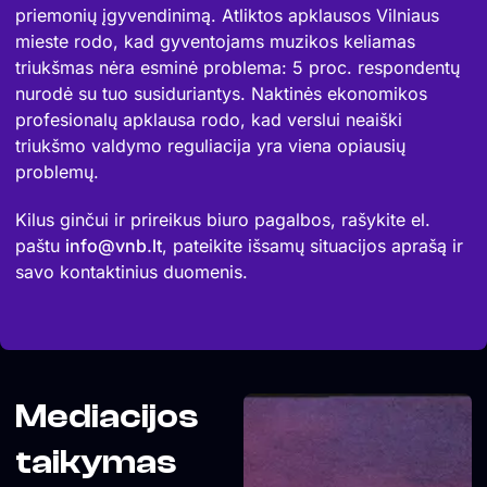
priemonių įgyvendinimą. Atliktos apklausos Vilniaus
mieste rodo, kad gyventojams muzikos keliamas
triukšmas nėra esminė problema: 5 proc. respondentų
nurodė su tuo susiduriantys. Naktinės ekonomikos
profesionalų apklausa rodo, kad verslui neaiški
triukšmo valdymo reguliacija yra viena opiausių
problemų.
Kilus ginčui ir prireikus biuro pagalbos, rašykite el.
pašt
u
info@vnb.lt
,
pateikite išsamų situacijos aprašą ir
savo kontaktinius duomenis.
Mediacijos
taikymas