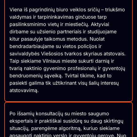
Viena iš pagrindinių biuro veiklos sričių – triukšmo
valdymas ir tarpininkavimas ginčuose tarp
pasilinksminimo vietų ir miestiečių. Aktyviai
dirbame su užsienio partneriais ir studijuojame
kitur pasaulyje taikomus metodus. Nuolat
bendradarbiaujame su vietos policijos ir
savivaldybės Viešosios tvarkos skyriaus atstovais.
Taip siekiame Vilniaus mieste sukurti darnią ir
tvarią naktinio gyvenimo profesionalų ir gyventojų
bendruomenių sąveiką. Tvirtai tikime, kad to
pasiekti galima tik užtikrinant visų šalių interesų
atstovavimą.
Po išsamių konsultacijų su miesto saugumo
ekspertais ir praktiškai susidūrę su daug skirtingų
situacijų, parengėme algoritmą, kuriuo siekiame
apsaugoti naktinio verslo ir gyventojų gerovę. Nuo