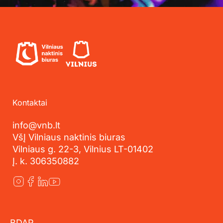
Kontaktai
info@vnb.lt
VšĮ Vilniaus naktinis biuras
Vilniaus g. 22-3, Vilnius LT-01402
Į. k. 306350882
BDAR