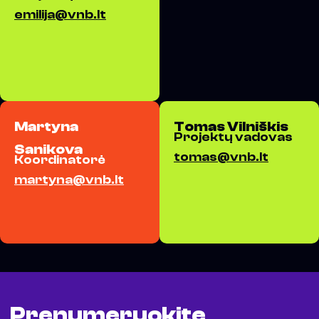
emilija@vnb.lt
Martyna
Tomas Vilniškis
Projektų vadovas
Sanikova
tomas@vnb.lt
Koordinatorė
martyna@vnb.lt
Prenumeruokite