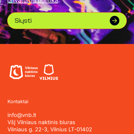
privatumo politika
.
Siųsti
Kontaktai
info@vnb.lt
VšĮ Vilniaus naktinis biuras
Vilniaus g. 22-3, Vilnius LT-01402