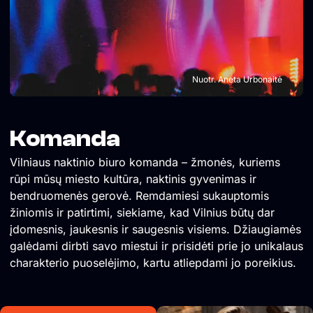
Nuotr. Aneta Urbonaitė
Komanda
Vilniaus naktinio biuro komanda – žmonės, kuriems
rūpi mūsų miesto kultūra, naktinis gyvenimas ir
bendruomenės gerovė. Remdamiesi sukauptomis
žiniomis ir patirtimi, siekiame, kad Vilnius būtų dar
įdomesnis, jaukesnis ir saugesnis visiems. Džiaugiamės
galėdami dirbti savo miestui ir prisidėti prie jo unikalaus
charakterio puoselėjimo, kartu atliepdami jo poreikius.