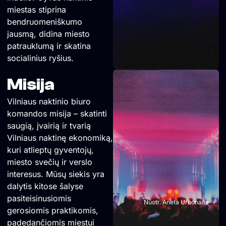
miestas stiprina
bendruomeniškumo
jausmą, didina miesto
patrauklumą ir skatina
socialinius ryšius.
Misija
Vilniaus naktinio biuro
komandos misija – skatinti
saugią, įvairią ir tvarią
Vilniaus naktinę ekonomiką,
kuri atlieptų gyventojų,
miesto svečių ir verslo
interesus. Mūsų siekis yra
dalytis kitose šalyse
pasiteisinusiomis
Nuotr. Aneta Urbonaitė
gerosiomis praktikomis,
padedančiomis miestui