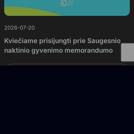
2026-07-20
Kviečiame prisijungti prie Saugesnio
naktinio gyvenimo memorandumo
Skaityti daugiau
Skaityti visas naujienas
Artėjantys renginiai