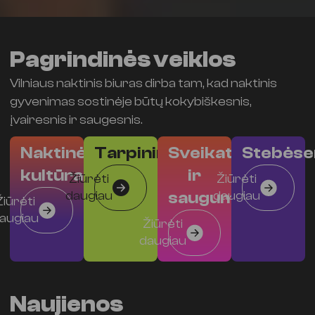
Pagrindinės veiklos
Vilniaus naktinis biuras dirba tam, kad naktinis
gyvenimas sostinėje būtų kokybiškesnis,
įvairesnis ir saugesnis.
Naktinė
Tarpininkavimas
Sveikata
Stebėse
kultūra
ir
Žiūrėti
Žiūrėti
daugiau
saugumas
daugiau
Žiūrėti
augiau
Žiūrėti
daugiau
Naujienos