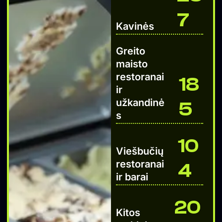
7
Kavinės
Greito
maisto
restoranai
18
ir
užkandinė
5
s
10
Viešbučių
restoranai
4
ir barai
20
Kitos