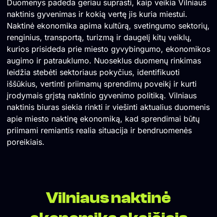
Duomenys padeda geriau suprasti, kaip veikia Vilniaus
naktinis gyvenimas ir kokią vertę jis kuria miestui.
Naktinė ekonomika apima kultūrą, svetingumo sektorių,
renginius, transportą, turizmą ir daugelį kitų veiklų,
kurios prisideda prie miesto gyvybingumo, ekonomikos
augimo ir patrauklumo. Nuoseklus duomenų rinkimas
leidžia stebėti sektoriaus pokyčius, identifikuoti
iššūkius, vertinti priimamų sprendimų poveikį ir kurti
įrodymais grįstą naktinio gyvenimo politiką. Vilniaus
naktinis biuras siekia rinkti ir viešinti aktualius duomenis
apie miesto naktinę ekonomiką, kad sprendimai būtų
priimami remiantis realia situacija ir bendruomenės
poreikiais.
Vilniaus naktinė