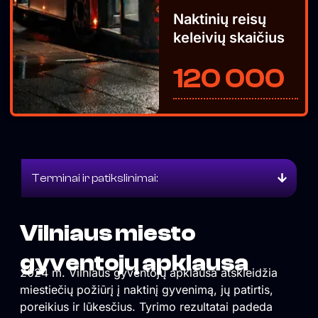
Naktinių reisų
keleivių skaičius
120 000
Terminai ir patikslinimai:
Vilniaus miesto
gyventojų apklausa
2024 m. Vilniaus gyventojų apklausa atskleidžia
miestiečių požiūrį į naktinį gyvenimą, jų patirtis,
poreikius ir lūkesčius. Tyrimo rezultatai padeda