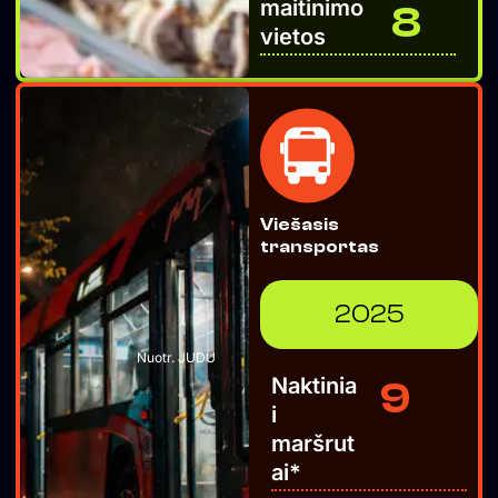
maitinimo
8
vietos
Viešasis
transportas
2025
Nuotr. JUDU
Naktinia
9
i
maršrut
ai​*