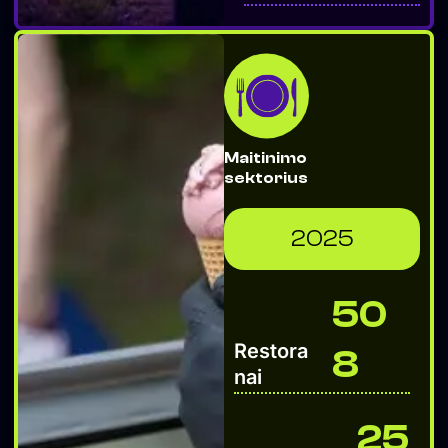
Maitinimo
sektorius
2025
50
Restora
8
nai
25