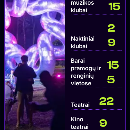
muzikos
15
klubai
2
Naktiniai
9
klubai
Barai
15
pramogų ir
renginių
5
vietose​​
22
Teatrai
Kino
9
teatrai