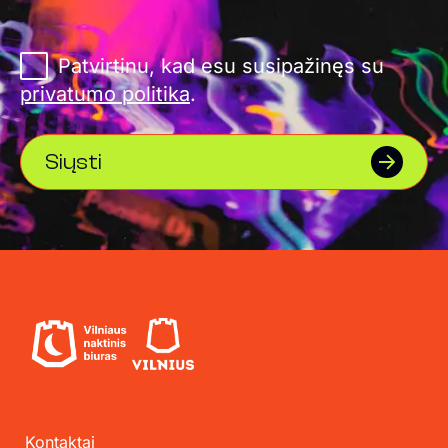
Patvirtinu, kad esu susipažinęs su
privatumo politika
.
Siųsti
Kontaktai