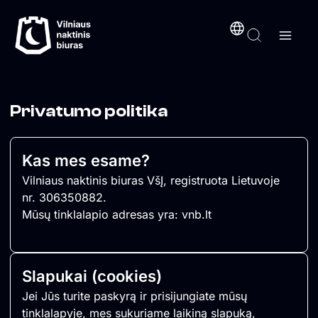
Nuoroda
Nuoroda
Nuoroda
Nuoroda
Pereiti
turinį
prie
turinio
Privatumo politika
Kas mes esame?
Vilniaus naktinis biuras VšĮ, registruota Lietuvoje
nr. 306350882.
Mūsų tinklalapio adresas yra:
vnb.lt
Slapukai (cookies)
Jei Jūs turite paskyrą ir prisijungiate mūsų
tinklalapyje, mes sukuriame laikiną slapuką,