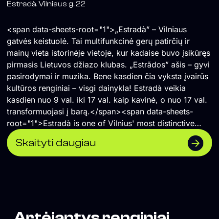
Estradà. Vilniaus g. 22
<span data-sheets-root="1">„Estradà” – Vilniaus
gatvės keistuolė. Tai multifunkcinė gerų patirčių ir
mainų vieta istorinėje vietoje, kur kadaise buvo įsikūręs
pirmasis Lietuvos džiazo klubas. „Estrãdos” ašis – gyvi
pasirodymai ir muzika. Bene kasdien čia vyksta įvairūs
kultūros renginiai – visgi dainykla! Estradà veikia
kasdien nuo 9 val. iki 17 val. kaip kavinė, o nuo 17 val.
transformuojasi į barą.</span><span data-sheets-
root="1">Estradà is one of Vilnius' most distinctive
cultural spaces—a multifunctional venue for shared
Skaityti daugiau
experiences, creativity, and exchange, located in the
historic building that once housed Lithuania's first jazz
club. Live music and performances are at the heart of
its programme, with cultural events taking place almost
every day. By day, Estradà operates as a café from
9:00 to 17:00, before transforming into a bar in the
Artėjantys renginiai
evening.</span>