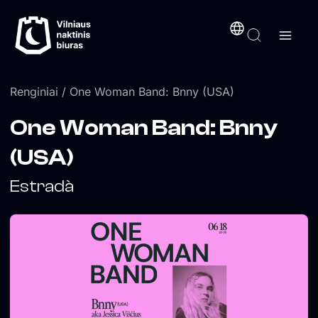
Pereiti
turinį
prie
turinio
Renginiai
/ One Woman Band: Bnny (USA)
One Woman Band: Bnny
(USA)
Estradà