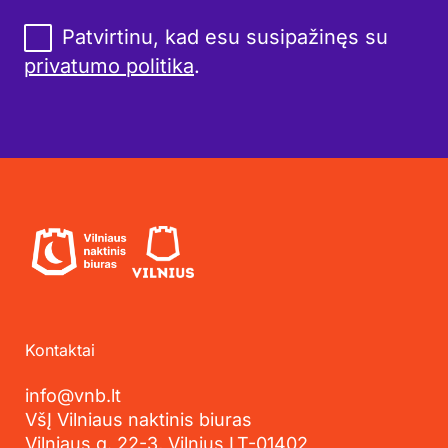
Patvirtinu, kad esu susipažinęs su
privatumo politika
.
Kontaktai
info@vnb.lt
VšĮ Vilniaus naktinis biuras
Vilniaus g. 22-3, Vilnius LT-01402