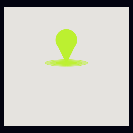
geriausiai.
„Bnny geba vos per mažiau nei 2 minutes sukurti
permatomą sniego rutulio pasaulį“, – rašo „Rolling Stone“.
Bnny karjera gražiai auga. Bnny stebi ir apie ją rašo „New
York Times“, „Pitchfork“, „FADER“, „Rolling Stone“, „DIY“ ir
daug kitų įtakingų leidinių.
Tai bus pirmoji Bnny viešnagė ir pasirodymas Lietuvoje. Ji ir
pati nekantrauja aplankyti Lietuvą, kur slypi jos šaknys.
Estradà maža, jauki ir viskas čia labai arti.
Pats tas tokiam intymiam pasirodymui!
Fone – Bnny Live on KEXP