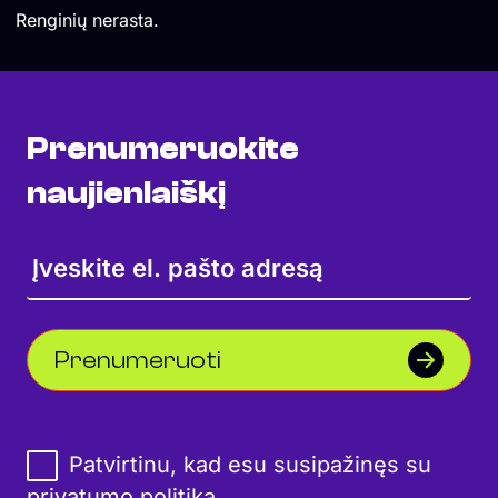
Renginių nerasta.
Prenumeruokite
naujienlaiškį
Prenumeruoti
Patvirtinu, kad esu susipažinęs su
privatumo politika
.