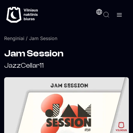
Pereiti
turinį
prie
turinio
Renginiai
/ Jam Session
Jam Session
JazzCellar11