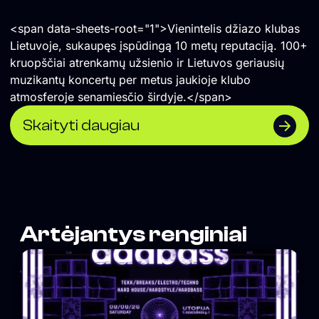
<span data-sheets-root="1">Vienintelis džiazo klubas
Lietuvoje, sukaupęs įspūdingą 10 metų reputaciją. 100+
kruopščiai atrenkamų užsienio ir Lietuvos geriausių
muzikantų koncertų per metus jaukioje klubo
atmosferoje senamiesčio širdyje.</span>
Skaityti daugiau
Artėjantys renginiai