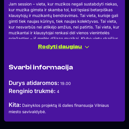
Jam session – vieta, kur muzikos negali sustabdyti niekas,
kur muzika gimsta ir skamba tol, kol tęsiasi betarpiškas
klausytojų ir muzikantų bendravimas. Tai vieta, kurioje gali
gimti tiek naujas kūrinys, tiek naujas kolektyvas. Tai vieta,
kur nesvarbūs nei atlikėjo amžius, nei patirtis. Tai vieta, kur
muzikantai ir klausytojai renkasi dėl vienos vienintelės
priežasties – iš meilės džiazo muzikai. Klubo vietų skaičius
ribotas, tad pirmieji atėję užsitikrins vietą klube.
Rodyti daugiau
Jam Session’ą atidarys:
Romualdas Karžinauskas – sax
Dmitrij Golovanov – piano
Svarbi informacija
Andrew Safwat – double bass
Mindaugas Vaškys – drums
Jazz Cellar 11 klubo “Dainyklos” porjektą dalinai finansuoja
Durys atidaromos:
19.00
Vilniaus miesto savivaldybė.
Renginio trukmė:
Įėjimas į klubą – 10 eur (prie durų, grynais ar kortele),
4
kuriuos galėsite išleisti bare.
Jam Sessionas prasidės 20:00 val.
Kita:
Dainyklos projektą iš dalies finansuoja Vilniaus
Baras atsidaro 19:00 val. Anksčiau atėję lankytojai renkasi
miesto savivaldybė.
labiau patinkančias vietas , stovimų vietų nėra.
Entrance fee is 10Eur (at the door, cash or card) which
applies as a discount to a bill at the bar. Jam session start