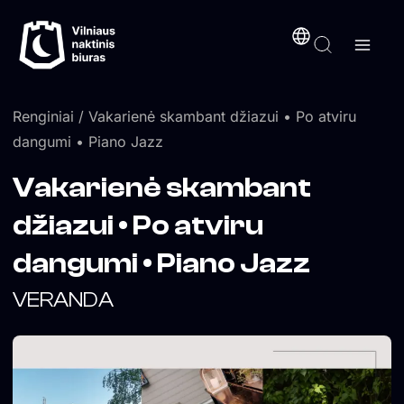
Pereiti
turinį
prie
turinio
Renginiai
/ Vakarienė skambant džiazui • Po atviru
dangumi • Piano Jazz
Vakarienė skambant
džiazui • Po atviru
dangumi • Piano Jazz
VERANDA