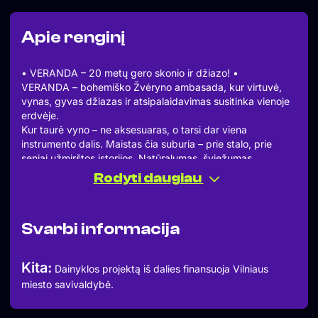
Apie renginį
• VERANDA – 20 metų gero skonio ir džiazo! •
VERANDA – bohemiško Žvėryno ambasada, kur virtuvė,
vynas, gyvas džiazas ir atsipalaidavimas susitinka vienoje
erdvėje.
Kur taurė vyno – ne aksesuaras, o tarsi dar viena
instrumento dalis. Maistas čia suburia – prie stalo, prie
seniai užmirštos istorijos. Natūralumas, šviežumas,
kulinarinė improvizacija – visa tai patiekiame kasdien.
Rodyti daugiau
Jau 20 metų žaliuojančiame Žvėryne laukiame visų,
gyvenime pasiilgusių džiazo arba gyvenančių džiazo ritmu.
• Džiazo antradieniai •
Svarbi informacija
Diena, skirta mėgautis džiazu savaitės viduryje.
Diena, kai skamba pianino improvizacijos.
Diena, kai kviečiame džiazuoti jaunus atlikėjus.
Kita:
Dainyklos projektą iš dalies finansuoja Vilniaus
Diena, skirta atradimams.
miesto savivaldybė.
• Antradieniais – 19:00-21:00 val.
• Penktadieniais ir šeštadieniais džiazuojame – 18:30-
21:30 val.