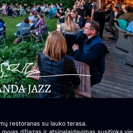
mų restoranas su lauko terasa.
gyvas džiazas ir atsipalaidavimas susitinka vi