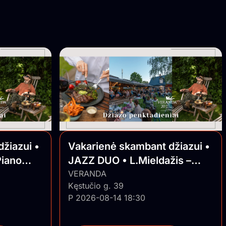
žiazui •
Vakarienė skambant džiazui •
Piano
JAZZ DUO • L.Mieldažis –
piano, G.Remeikis –
VERANDA
Kęstučio g. 39
saksofonas
P 2026-08-14 18:30