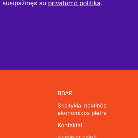
u susipažinęs su
privatumo politika
.
BDAR
Skaitykla: naktinės
ekonomikos plėtra
Kontaktai
Administracinė