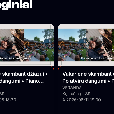
giniai
 skambant džiazui •
Vakarienė skambant d
 dangumi • Piano
Po atviru dangumi • 
Jazz
VERANDA
 39
Kęstučio g. 39
08 18:30
A 2026-08-11 19:00