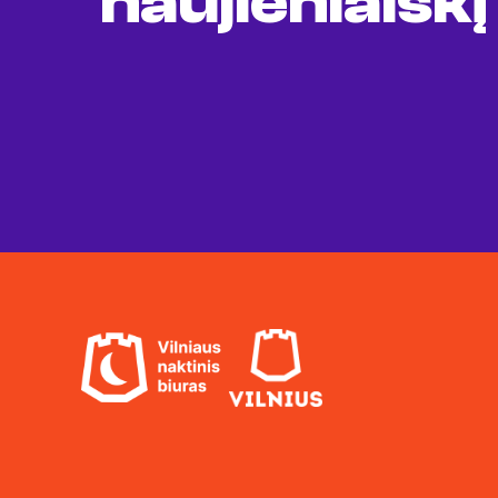
naujienlaiškį