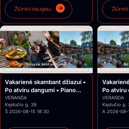
Žiūrėti daugiau
Žiūrėti
Vakarienė skambant džiazui •
Vakarienė
Po atviru dangumi • Piano
Po atviru
Jazz
VERANDA
Jazz
VERANDA
Kęstučio g. 39
Kęstučio g.
Š 2026-08-15 18:30
A 2026-08-