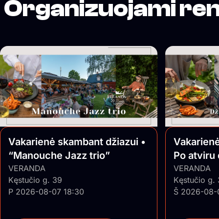
Organizuojami ren
Vakarienė skambant džiazui •
Vakarienė
“Manouche Jazz trio”
Po atviru
VERANDA
Jazz
VERANDA
Kęstučio g. 39
Kęstučio g.
P 2026-08-07 18:30
Š 2026-08-