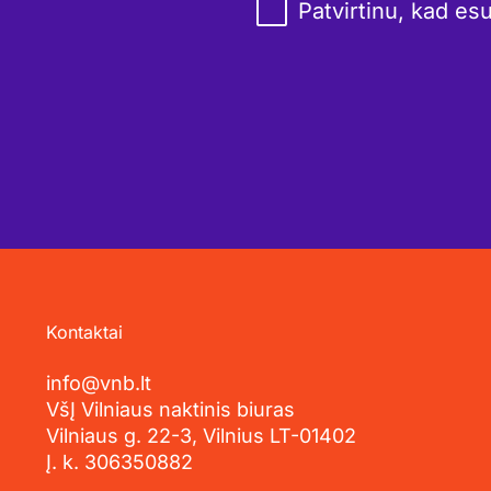
Patvirtinu, kad es
Kontaktai
info@vnb.lt
VšĮ Vilniaus naktinis biuras
Vilniaus g. 22-3, Vilnius LT-01402
Į. k. 306350882