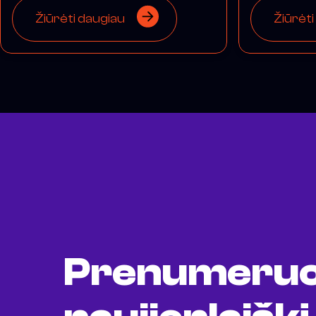
Žiūrėti daugiau
Žiūrėti
Prenumeruo