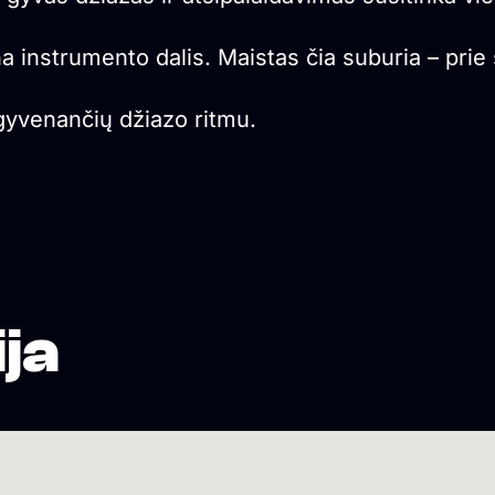
a instrumento dalis. Maistas čia suburia – prie 
gyvenančių džiazo ritmu.
ja