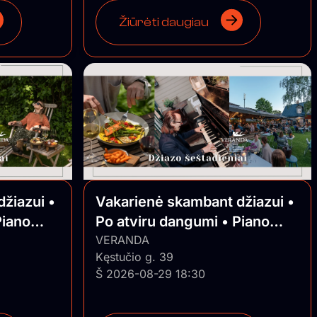
Žiūrėti daugiau
žiazui •
Vakarienė skambant džiazui •
Piano
Po atviru dangumi • Piano
Jazz
VERANDA
Kęstučio g. 39
Š 2026-08-29 18:30