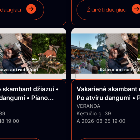
 daugiau
Žiūrėti daugiau
 skambant džiazui •
Vakarienė skambant d
 dangumi • Piano
Po atviru dangumi • 
Jazz
VERANDA
 39
Kęstučio g. 39
18 19:00
A 2026-08-25 19:00