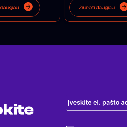
 daugiau
Žiūrėti daugiau
kite