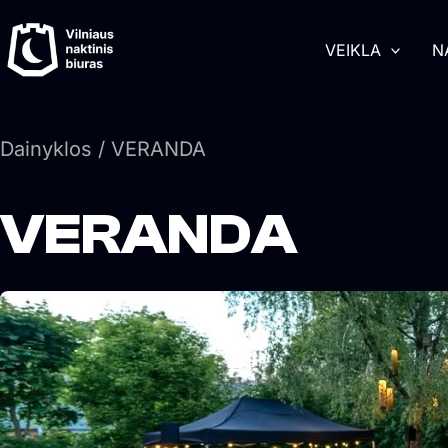
Pereiti
turinį
prie
VEIKLA
N
turinio
Dainyklos
/ VERANDA
VERANDA