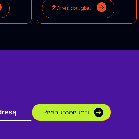
Žiūrėti daugiau
Prenumeruoti