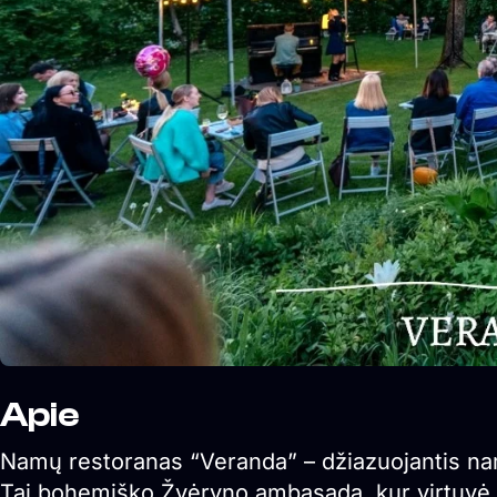
Apie
Namų restoranas “Veranda” – džiazuojantis na
Tai bohemiško Žvėryno ambasada, kur virtuvė, 