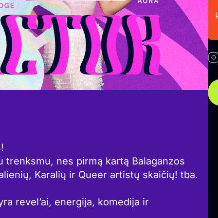
!
u trenksmu, nes pirmą kartą Balaganzos
lienių, Karalių ir Queer artistų skaičių! tba.
ra revel’ai, energija, komedija ir