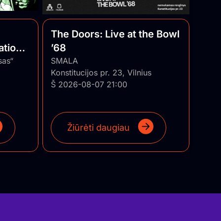
The Doors: Live at the Bowl
ational
’68
uania
sas“
SMALA
Konstitucijos pr. 23, Vilnius
Š 2026-08-07 21:00
Žiūrėti daugiau