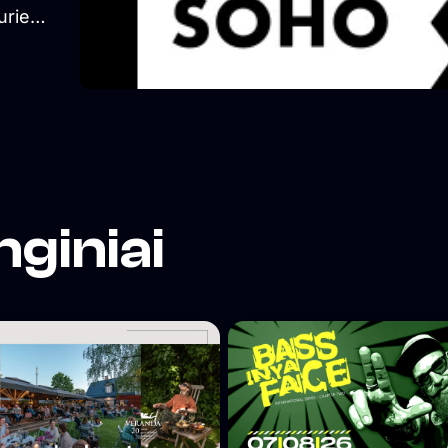
urie
ties
nginiai