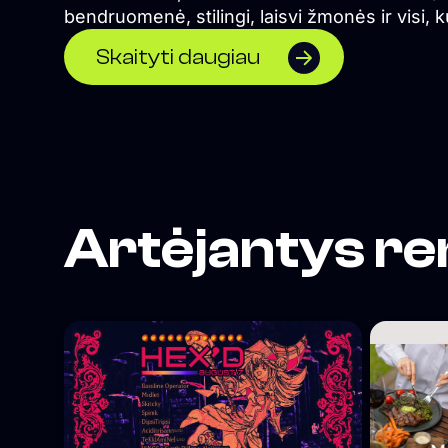
bendruomenė, stilingi, laisvi žmonės ir visi, k
ieško geros energijos bei nepamirštamų nak
Skaityti daugiau
akimirkų.
Artėjantys re