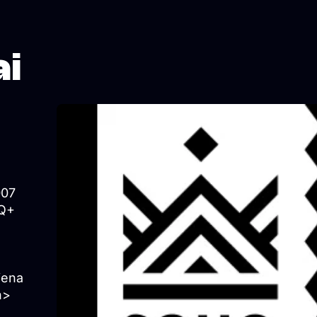
ai
007
TQ+
viena
n>
+