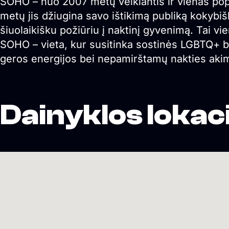
SOHO – nuo 2007 metų veikiantis ir vienas pop
metų jis džiugina savo ištikimą publiką kokybišk
šiuolaikišku požiūriu į naktinį gyvenimą. Tai vi
SOHO – vieta, kur susitinka sostinės LGBTQ+ ben
geros energijos bei nepamirštamų nakties akim
Dainyklos lokaci