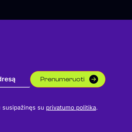
Prenumeruoti
u susipažinęs su
privatumo politika
.