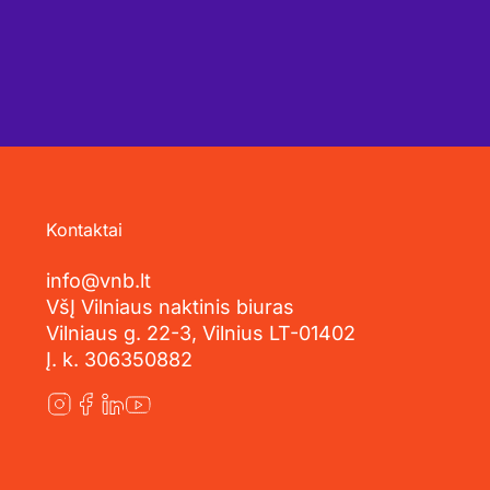
Kontaktai
info@vnb.lt
VšĮ Vilniaus naktinis biuras
Vilniaus g. 22-3, Vilnius LT-01402
Į. k. 306350882