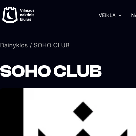
Pereiti
turinį
prie
VEIKLA
N
turinio
Dainyklos
/ SOHO CLUB
SOHO CLUB