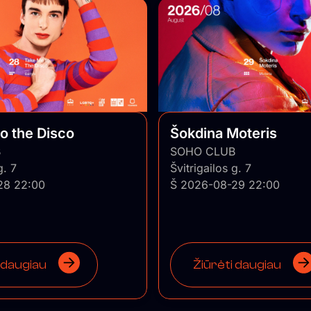
o the Disco
Šokdina Moteris
B
SOHO CLUB
g. 7
Švitrigailos g. 7
28 22:00
Š 2026-08-29 22:00
 daugiau
Žiūrėti daugiau