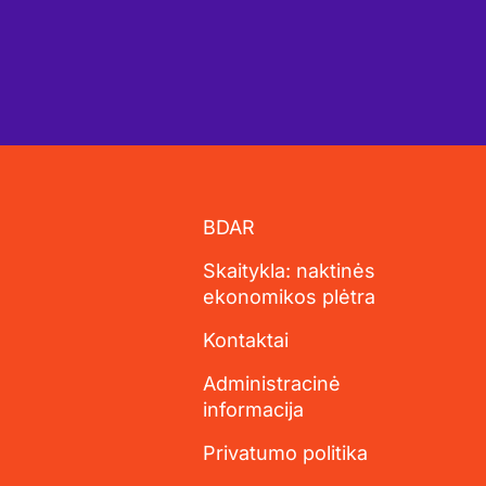
BDAR
Skaitykla: naktinės
ekonomikos plėtra
Kontaktai
Administracinė
informacija
Privatumo politika