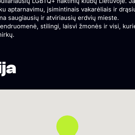
uliariausių LGBTQ+ naktinių klubų Lietuvoje. J
u aptarnavimu, įsimintinais vakarėliais ir drąsi
ena saugiausių ir atviriausių erdvių mieste.
druomenė, stilingi, laisvi žmonės ir visi, kuri
irkų.
ja