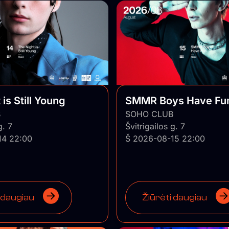
is Still Young
SMMR Boys Have Fu
B
SOHO CLUB
g. 7
Švitrigailos g. 7
14 22:00
Š 2026-08-15 22:00
 daugiau
Žiūrėti daugiau