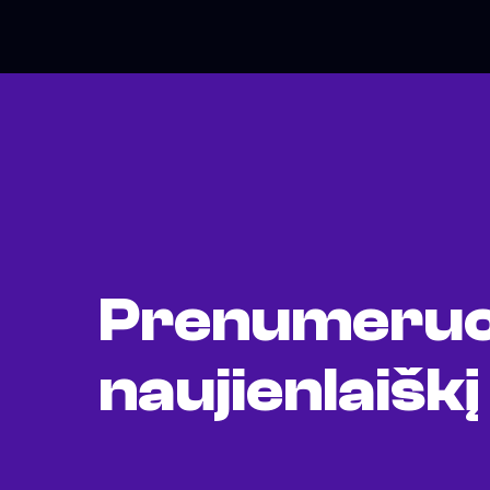
Prenumeruo
naujienlaiškį