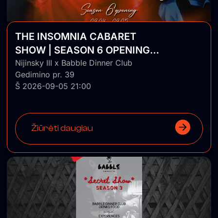
THE INSOMNIA CABARET
SHOW | SEASON 6 OPENING |
DAY 2
Nijinsky III x Babble Dinner Club
Gedimino pr. 39
Š 2026-09-05 21:00
Žiūrėti daugiau