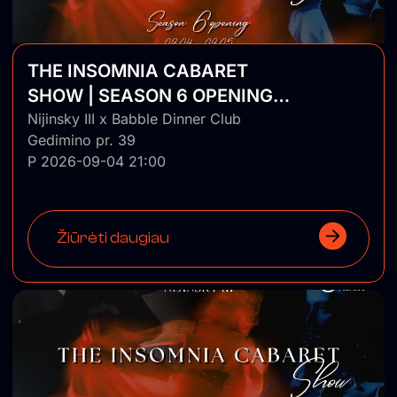
THE INSOMNIA CABARET
SHOW | SEASON 6 OPENING |
DAY 1
Nijinsky III x Babble Dinner Club
Gedimino pr. 39
P 2026-09-04 21:00
Žiūrėti daugiau