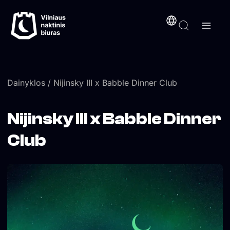
Pereiti
turinį
prie
turinio
Dainyklos
/ Nijinsky III x Babble Dinner Club
Nijinsky III x Babble Dinner
Club