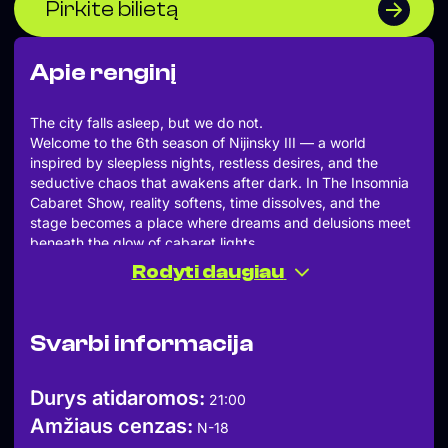
Pirkite bilietą
Apie renginį
The city falls asleep, but we do not.
Welcome to the 6th season of Nijinsky III — a world
inspired by sleepless nights, restless desires, and the
seductive chaos that awakens after dark. In The Insomnia
Cabaret Show, reality softens, time dissolves, and the
stage becomes a place where dreams and delusions meet
beneath the glow of cabaret lights.
Nijinsky III is the only cabaret home in the Baltic countries
Rodyti daugiau
that presents specially created cabaret shows, featuring
burlesque, circus, dance, comedy, gymnastics, music, and
pole dance performers from across Europe.
Svarbi informacija
~
Sveiki atvykę į šeštąjį „Nijinsky III“ sezoną. Šiemet „The
Insomnia Cabaret Show“ įkvėptas sezonas kviečia
Durys atidaromos:
21:00
pasinerti į bemieges naktis, troškimus ir nakties tamsoje
Amžiaus cenzas:
gimstančią kabareto magiją. Čia tirpsta realybės ribos,
N-18
laikas praranda prasmę, o scena tampa vieta, kur susitinka