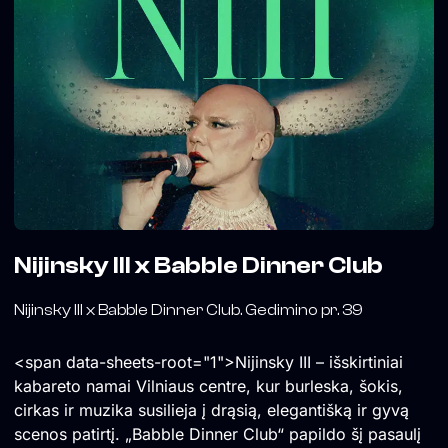
Nijinsky III x Babble Dinner Club
Nijinsky III x Babble Dinner Club. Gedimino pr. 39
<span data-sheets-root="1">Nijinsky III – išskirtiniai
kabareto namai Vilniaus centre, kur burleska, šokis,
cirkas ir muzika susilieja į drąsią, elegantišką ir gyvą
scenos patirtį. „Babble Dinner Club“ papildo šį pasaulį