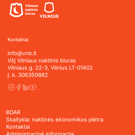
Kontaktai
info@vnb.lt
VšĮ Vilniaus naktinis biuras
Vilniaus g. 22-3, Vilnius LT-01402
Į. k. 306350882
BDAR
Skaitykla: naktinės ekonomikos plėtra
Kontaktai
Administracinė informacija