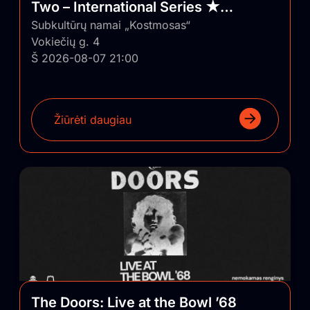
Two – International Series ★
Vilnius/Lithuania
Subkultūrų namai „Kostmosas“
Vokiečių g. 4
Š 2026-08-07 21:00
Žiūrėti daugiau
The Doors: Live at the Bowl ’68