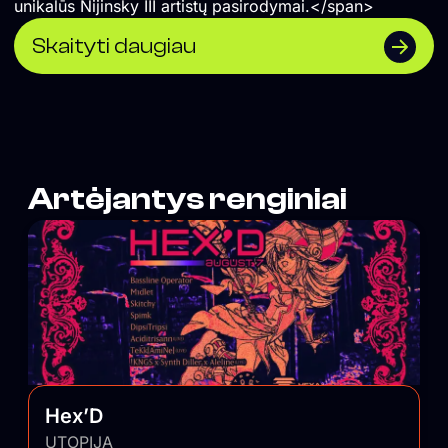
unikalūs Nijinsky III artistų pasirodymai.</span>
Skaityti daugiau
Artėjantys renginiai
Hex’D
UTOPIJA