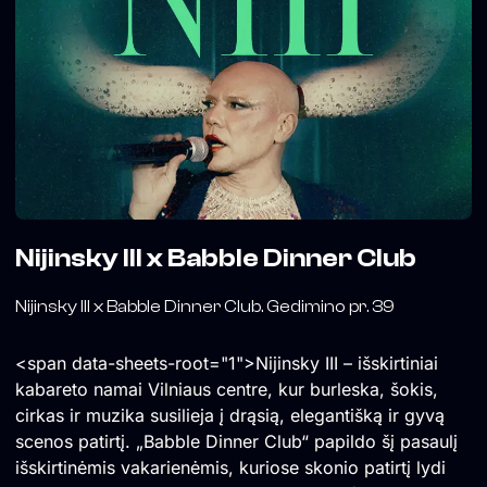
Nijinsky III x Babble Dinner Club
Nijinsky III x Babble Dinner Club. Gedimino pr. 39
<span data-sheets-root="1">Nijinsky III – išskirtiniai
kabareto namai Vilniaus centre, kur burleska, šokis,
cirkas ir muzika susilieja į drąsią, elegantišką ir gyvą
scenos patirtį. „Babble Dinner Club“ papildo šį pasaulį
išskirtinėmis vakarienėmis, kuriose skonio patirtį lydi