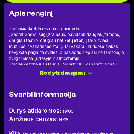
Apie renginį
Trečiasis Babble sezonas prasideda!
„Secret Show“ sugrįžta nauju pavidalu: daugiau įtampos,
daugiau teatro, daugiau netikėtų istorijų tarp šviesų,
muzikos ir vakarienės stalų. Tai vakarai, kuriuose niekas
nevyksta pagal taisykles, o paslaptis slepiasi ne tamsoje, o
žvilgsniuose, judesyje ir atmosferoje.
Trečiąjį sezoną jūsų laukia „Nijinsky III“ kabareto artistų
pasirodymai, netikėti susitikimai ir atmosfera, kurioje norisi
Rodyti daugiau
pasilikti ilgiau nei vienam vakarui.
Babble durys atsidaro: 19:00 val.
„Secret Show“ pradžia: 19:40 val.
Svarbi informacija
Bilietas užtikrina jūsų sėdimą vietą restorane ir „Babble
Secret Show“ patirtį programoje.
Patiekalai ir gėrimai į bilieto kainą nėra įskaičiuoti.
Durys atidaromos:
19:00
Apranga: Mūsų aprangos kodas yra klasikinis –
Amžiaus cenzas:
elegantiškas, o ne kasdienis. Įeiti draudžiama dėvintiems
N-18
sportinę aprangą, šortus, basutes ar šlepetes.
N-18
Kita:
Dainyklos projektą iš dalies finansuoja Vilniaus