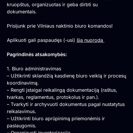
kruopštus, organizuotas ir geba dirbti su
dokumentais.
Prisijunk prie Vilniaus naktinio biuro komandos!
Aplikuoti gali paspaudęs (-usi)
šią nuorodą
Pagrindinės atsakomybės:
1. Biuro administravimas
– Užtikrinti sklandžią kasdienę biuro veiklą ir procesų
koordinavimą.
– Rengti įstaigai reikalingą dokumentaciją (raštus,
tvarkas, reglamentus, protokolus ir pan.).
– Tvarkyti ir archyvuoti dokumentus pagal nustatytus
reikalavimus.
– Užtikrinti biuro aprūpinimą priemonėmis ir
paslaugomis.
– Organizuoti inventorizaciją.