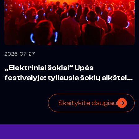
2026-07-27
„Elektriniai šokiai“ Upės
festivalyje: tyliausia šokių aikštelė
mieste
Skaitykite daugiau