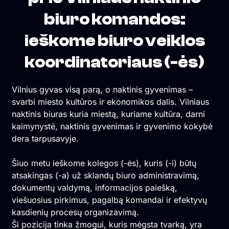
biuro komandos:
ieškome biuro veiklos
koordinatoriaus (-ės)
Vilnius gyvas visą parą, o naktinis gyvenimas –
svarbi miesto kultūros ir ekonomikos dalis. Vilniaus
naktinis biuras kuria miestą, kuriame kultūra, darni
kaimynystė, naktinis gyvenimas ir gyvenimo kokybė
dera tarpusavyje.
Šiuo metu ieškome kolegos (-ės), kuris (-i) būtų
atsakingas (-a) už sklandų biuro administravimą,
dokumentų valdymą, informacijos paiešką,
viešuosius pirkimus, pagalbą komandai ir efektyvų
kasdienių procesų organizavimą.
Ši pozicija tinka žmogui, kuris mėgsta tvarką, yra