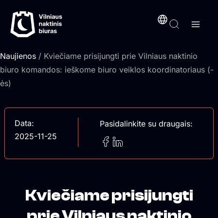
Pereiti
turinį
prie
turinio
Naujienos
/ Kviečiame prisijungti prie Vilniaus naktinio
biuro komandos: ieškome biuro veiklos koordinatoriaus (-
ės)
Data:
Pasidalinkite su draugais:
2025-11-25
Kviečiame prisijungti
prie Vilniaus naktinio