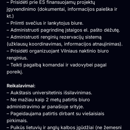
– Prisidėti prie ES finansuojamų projektų
įgyvendinimo (dokumentai, informacijos paieška ir
kt.)
– Priimti svečius ir lankytojus biure.
– Administruoti pagrindinę įstaigos el. pašto dėžutę.
– Administruoti renginių rezervacijų sistemą
(užklausų koordinavimas, informacijos atnaujinimas).
– Prisidėti organizuojant Vilniaus naktinio biuro
renginius.
– Teikti pagalbą komandai ir vadovybei pagal
poreikį.
Reikalavimai:
– Aukštasis universitetinis išsilavinimas.
– Ne mažiau kaip 2 metų patirtis biuro
administravimo ar panašioje srityje.
– Pageidaujama patirtis dirbant su viešaisiais
pirkimais.
– Puikūs lietuvių ir anglų kalbos įgūdžiai (ne žemesni