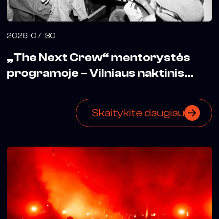
2026-07-30
„The Next Crew“ mentorystės
programoje – Vilniaus naktinis
biuras
Skaitykite daugiau