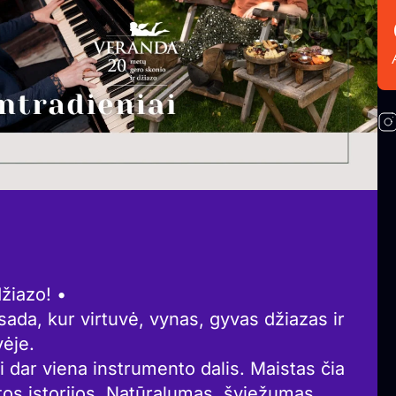
žiazo! •
a, kur virtuvė, vynas, gyvas džiazas ir
vėje.
i dar viena instrumento dalis. Maistas čia
štos istorijos. Natūralumas, šviežumas,