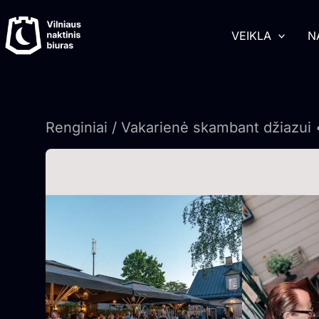
Pereiti
turinį
prie
VEIKLA
N
turinio
Renginiai
/ Vakarienė skambant džiazui 