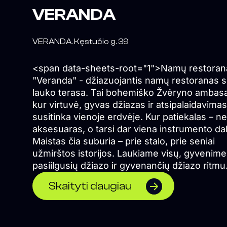
VERANDA
VERANDA. Kęstučio g. 39
<span data-sheets-root="1">Namų restoran
"Veranda" - džiazuojantis namų restoranas 
lauko terasa. Tai bohemiško Žvėryno ambas
kur virtuvė, gyvas džiazas ir atsipalaidavimas
susitinka vienoje erdvėje. Kur patiekalas – ne
aksesuaras, o tarsi dar viena instrumento dal
Maistas čia suburia – prie stalo, prie seniai
užmirštos istorijos. Laukiame visų, gyvenime
pasiilgusių džiazo ir gyvenančių džiazo ritmu
</span>
Skaityti daugiau