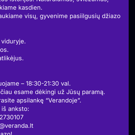
iekiame kasdien.
aukiame visų, gyvenime pasiilgusių džiazo
 viduryje.
os.
tlikėjus.
uojame – 18:30-21:30 val.
ačiau esame dėkingi už Jūsų paramą.
rasite apsilankę “Verandoje”.
iš anksto:
5 2730107
a@veranda.lt
iazo!