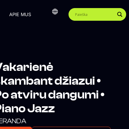
APIE MUS
Vakarienė
kambant džiazui •
o atviru dangumi •
iano Jazz
ERANDA