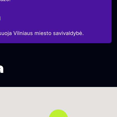
a
suoja Vilniaus miesto savivaldybė.
a