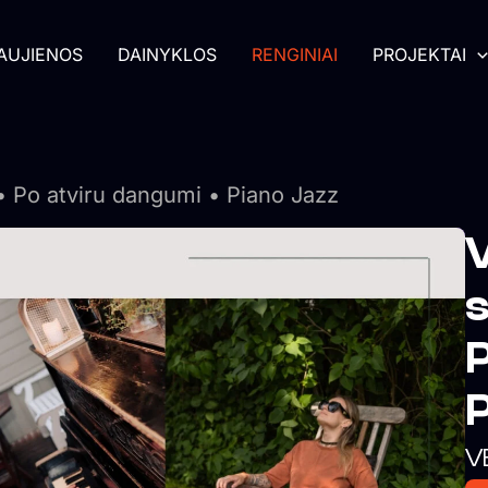
AUJIENOS
DAINYKLOS
RENGINIAI
PROJEKTAI
• Po atviru dangumi • Piano Jazz
s
P
P
V