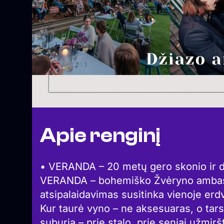
Apie renginį
• VERANDA – 20 metų gero skonio ir d
VERANDA – bohemiško Žvėryno ambasad
atsipalaidavimas susitinka vienoje erd
Kur taurė vyno – ne aksesuaras, o tars
suburia – prie stalo, prie seniai užmir