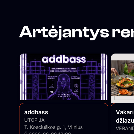
Artėjantys re
addbass
Vakar
UTOPIJA
džiazu
T. Kosciuškos g. 1, Vilnius
• Pian
VERAN