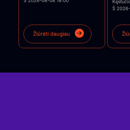
Š 2026-08-08 18:00
Kęstuči
Š 2026-
Žiūrėti daugiau
Žiū