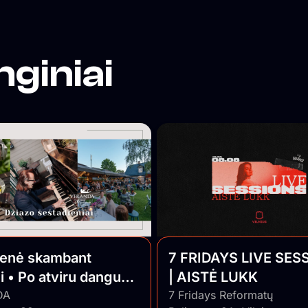
nginiai
ienė skambant
7 FRIDAYS LIVE SES
i • Po atviru dangumi
| AISTĖ LUKK
o Jazz
DA
7 Fridays Reformatų