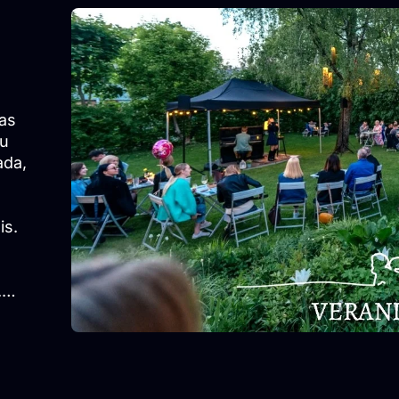
as
su
ada,
is.
.