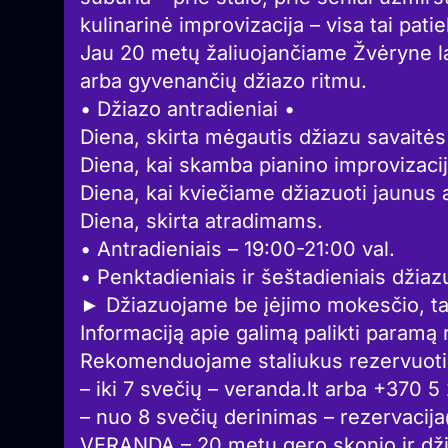
kulinarinė improvizacija – visa tai pat
Jau 20 metų žaliuojančiame Žvėryne l
arba gyvenančių džiazo ritmu.
• Džiazo antradieniai •
Diena, skirta mėgautis džiazu savaitės
Diena, kai skamba pianino improvizacij
Diena, kai kviečiame džiazuoti jaunus a
Diena, skirta atradimams.
• Antradieniais – 19:00-21:00 val.
• Penktadieniais ir šeštadieniais džiaz
► Džiazuojame be įėjimo mokesčio, t
Informaciją apie galimą palikti paramą 
Rekomenduojame staliukus rezervuoti 
– iki 7 svečių – veranda.lt arba +370 
– nuo 8 svečių derinimas – rezervacij
VERANDA – 20 metų gero skonio ir dž