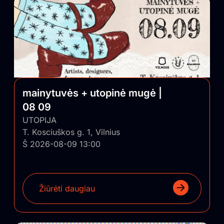
mainytuvės + utopinė mugė |
08 09
UTOPIJA
T. Kosciuškos g. 1, Vilnius
Š 2026-08-09 13:00
Žiūrėti daugiau