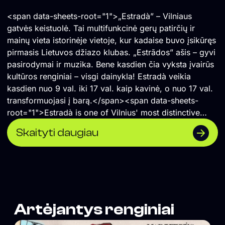
<span data-sheets-root="1">„Estradà” – Vilniaus
gatvės keistuolė. Tai multifunkcinė gerų patirčių ir
mainų vieta istorinėje vietoje, kur kadaise buvo įsikūręs
pirmasis Lietuvos džiazo klubas. „Estrãdos” ašis – gyvi
pasirodymai ir muzika. Bene kasdien čia vyksta įvairūs
kultūros renginiai – visgi dainykla! Estradà veikia
kasdien nuo 9 val. iki 17 val. kaip kavinė, o nuo 17 val.
transformuojasi į barą.</span><span data-sheets-
root="1">Estradà is one of Vilnius' most distinctive
cultural spaces—a multifunctional venue for shared
Skaityti daugiau
experiences, creativity, and exchange, located in the
historic building that once housed Lithuania's first jazz
club. Live music and performances are at the heart of
its programme, with cultural events taking place almost
every day. By day, Estradà operates as a café from
9:00 to 17:00, before transforming into a bar in the
Artėjantys renginiai
evening.</span>