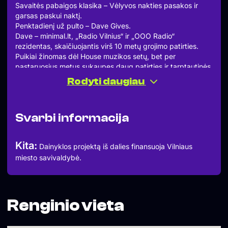
Savaitės pabaigos klasika – Vėlyvos nakties pasakos ir
garsas paskui naktį.
Penktadienį už pulto – Dave Gives.
Dave – minimal.lt, „Radio Vilnius“ ir „OOO Radio“
rezidentas, skaičiuojantis virš 10 metų grojimo patirties.
Puikiai žinomas dėl House muzikos setų, bet per
pastaruosius metus sukaupęs daug patirties ir tarptautinės
muzikos festivaliuose. 1/2 „Cool Air“ dueto kuruojančio
Rodyti daugiau
ambient muzikos radijo laidas „Radio Vilnius“.
Pasidalins festivalių atradimais nuo trip hop ir house iki
cumbios ir, svarbiausia, Jazz’o!
Svarbi informacija
Susipažinki akimis: https://www.instagram.com/davegivess
Susipažinki ausimis:
Kita:
Dainyklos projektą iš dalies finansuoja Vilniaus
miesto savivaldybė.
Renginio vieta