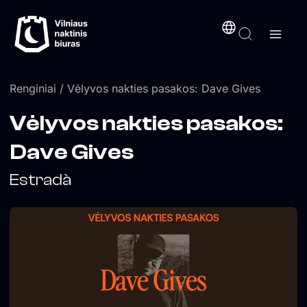
Pereiti
turinį
prie
turinio
Renginiai
/ Vėlyvos nakties pasakos: Dave Gives
Vėlyvos nakties pasakos:
Dave Gives
Estradà