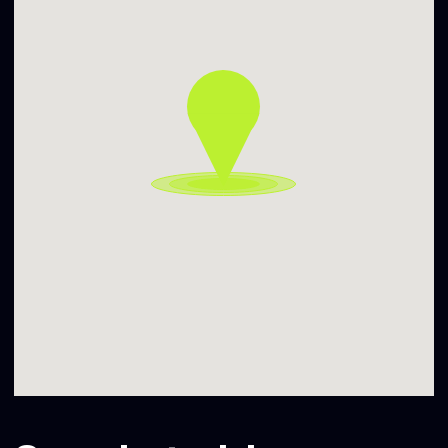
Detalės, bet svarbios:
Pradžia: 22:00
Pabaiga: vėluma.
Užsuki!