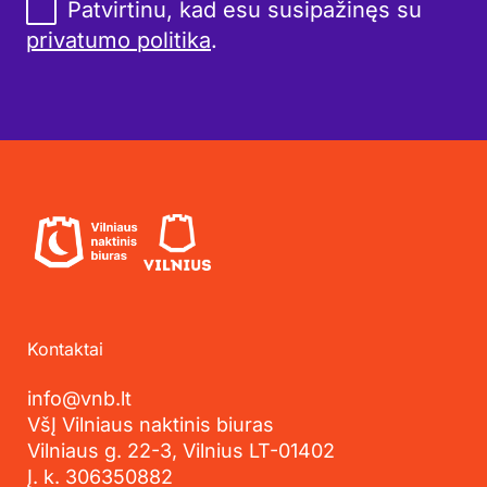
Patvirtinu, kad esu susipažinęs su
privatumo politika
.
Kontaktai
info@vnb.lt
VšĮ Vilniaus naktinis biuras
Vilniaus g. 22-3, Vilnius LT-01402
Į. k. 306350882