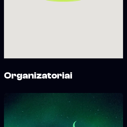
*The project is funded by the Vilnius City Municipality.
It’s more than a story, it’s love in full glory.
NIII
Organizatoriai