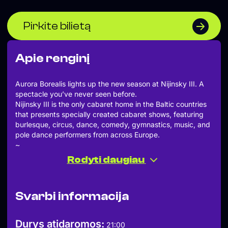
Pirkite bilietą
Apie renginį
Aurora Borealis lights up the new season at Nijinsky III. A
spectacle you’ve never seen before.
Nijinsky III is the only cabaret home in the Baltic countries
that presents specially created cabaret shows, featuring
burlesque, circus, dance, comedy, gymnastics, music, and
pole dance performers from across Europe.
~
THE TALENTS OF AURORA BOREALIS SHOW:
Rodyti daugiau
GYTIS IV
WILD LOU
RESTO
Svarbi informacija
LE JONGLEUR GASPAR
BONA DAWN
REVERSO
Durys atidaromos:
21:00
~