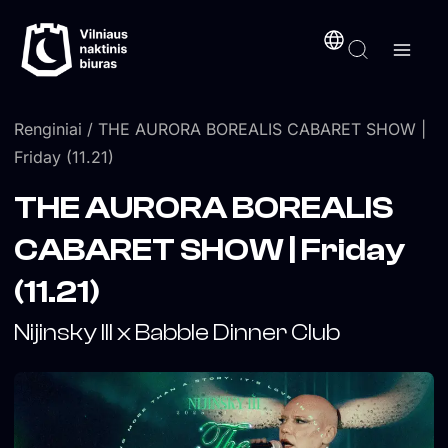
Pereiti
turinį
prie
turinio
Renginiai
/ THE AURORA BOREALIS CABARET SHOW |
Friday (11.21)
THE AURORA BOREALIS
CABARET SHOW | Friday
(11.21)
Nijinsky III x Babble Dinner Club