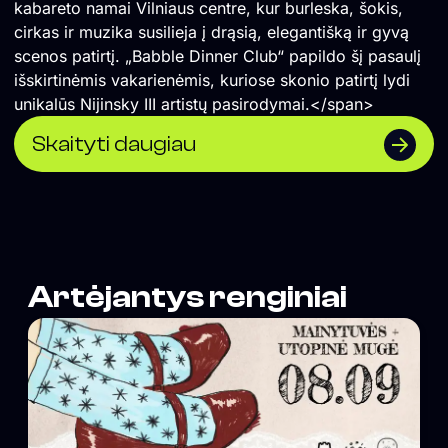
kabareto namai Vilniaus centre, kur burleska, šokis,
cirkas ir muzika susilieja į drąsią, elegantišką ir gyvą
scenos patirtį. „Babble Dinner Club“ papildo šį pasaulį
išskirtinėmis vakarienėmis, kuriose skonio patirtį lydi
unikalūs Nijinsky III artistų pasirodymai.</span>
Skaityti daugiau
Artėjantys renginiai