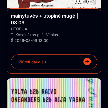
mainytuvės + utopinė mugė |
08 09
UTOPIJA
T. Kosciuškos g. 1, Vilnius
Š 2026-08-09 13:00
Žiūrėti daugiau