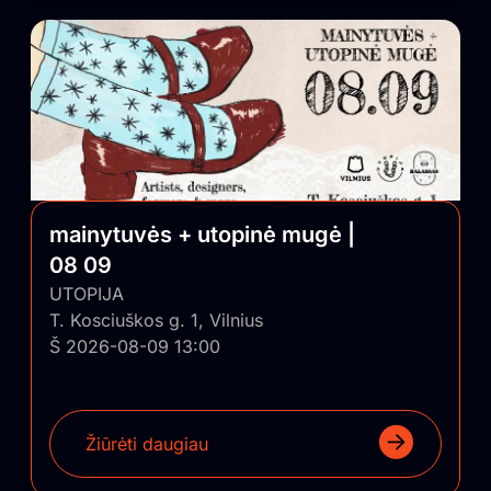
mainytuvės + utopinė mugė |
08 09
UTOPIJA
T. Kosciuškos g. 1, Vilnius
Š 2026-08-09 13:00
Žiūrėti daugiau