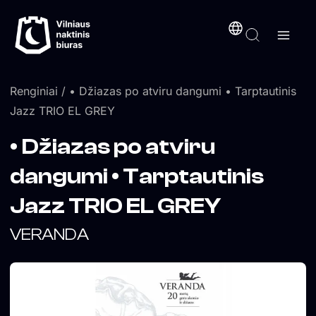
Pereiti
turinį
prie
turinio
Renginiai
/ • Džiazas po atviru dangumi • Tarptautinis
Jazz TRIO EL GREY
• Džiazas po atviru
dangumi • Tarptautinis
Jazz TRIO EL GREY
VERANDA