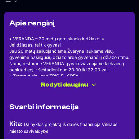
Apie renginį
• VERANDA – 20 metų gero skonio ir džiazo! •
Jei džiazas, tai tik gyvas!
Jau 20 metų žaliuojančiame Žvėryne laukiame visų,
gyvenime pasiilgusių džiazo arba gyvenančių džiazo ritmu.
Namų restorane VERANDA gyvai džiazuojame kiekvieną
penktadienį ir šeštadienį nuo 20:00 iki 22:00 val.
• Tarptautinis Jazz TRIO EL GREY •
Francesco Angiuli – džiazo muzikantas ir pedagogas iš
Rodyti daugiau
Italijos. Per savo karjerą jis turėjo progą dalintis scena su
žymiausiais Amerikos ir Europos džiazo scenos atstovais.
Šiuo metu Francesco yra džiazo profesorius Nino Rota
Svarbi informacija
konservatorijoje Monopolyje.
Andreas Fryland – danų muzikantas, vienas geidžiamiausių
būgnininkų Europos džiazo scenoje nuo tada, kai 2008 m.
Kita:
Dainyklos projektą iš dalies finansuoja Vilniaus
baigė Karališkąją konservatoriją Hagoje. Jis garsėja savo
miesto savivaldybė.
universaliu ir
dinamišku grojimo stiliumi.