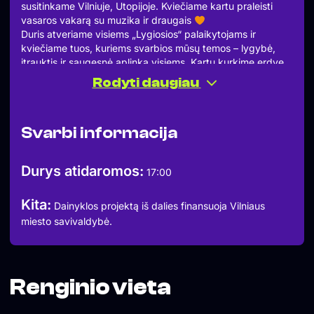
susitinkame Vilniuje, Utopijoje. Kviečiame kartu praleisti
vasaros vakarą su muzika ir draugais
Duris atveriame visiems „Lygiosios“ palaikytojams ir
kviečiame tuos, kuriems svarbios mūsų temos – lygybė,
įtrauktis ir saugesnė aplinka visiems. Kartu kurkime erdvę,
kur svarbiausia pagarba ir rūpestis vieni kitais.
Rodyti daugiau
Liepos 4 d., 17:00-22:00
@utopijavilnius (T. Kosciuškos g. 1, Vilnius)
Ateik su draugėmis ir draugais pašokti, pasidairyti ir
Svarbi informacija
sudalyvauti kūrybinėse erdvėse bei pabendrauti su
„Lygiosios“ komanda
Žadame įvairių veiklų, bus ir
mercho – tikrai išsineši ką nors sau (o gal grįši namo su
Durys atidaromos:
17:00
nauja tatuiruote?). Daugiau informacijos apie veiklas –
greitu metu.
Kita:
Sek informaciją apie renginį – @lygiosios_ paskyroje
Dainyklos projektą iš dalies finansuoja Vilniaus
miesto savivaldybė.
Renginio vieta