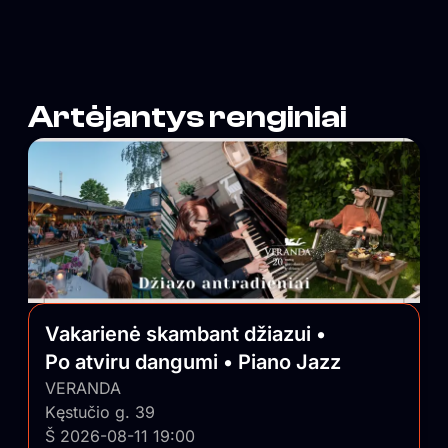
pulsą ir savo nešlifuotumu išlygina balansą tarp
išblizgintos Vilniaus pusės.
Artėjantys renginiai
Vakarienė skambant džiazui •
Po atviru dangumi • Piano Jazz
VERANDA
Kęstučio g. 39
Š 2026-08-11 19:00