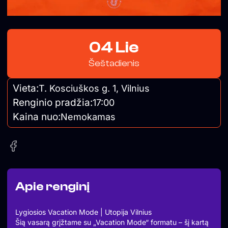
04 Lie
Šeštadienis
Vieta:
T. Kosciuškos g. 1, Vilnius
Renginio pradžia:
17:00
Kaina nuo:
Nemokamas
Apie renginį
Lygiosios Vacation Mode | Utopija Vilnius
Šią vasarą grįžtame su „Vacation Mode“ formatu – šį kartą