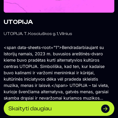
UTOPIJA
UTOPIJA. T. Kosciuškos g. 1, Vilnius
<span data-sheets-root="1">Bendradarbiaujant su
Istorijų namais, 2023 m. buvusios areštinės-dvaro
kieme buvo pradėtas kurti alternatyvios kultūros
centras UTOPIJA. Simboliška, kad ten, kur kadaise
buvo kalinami ir varžomi menininkai ir kūrėjai,
kultūrinės iniciatyvos dėka vėl pradeda skleistis
muzika, menas ir laisvė.</span> UTOPIJA – tai vieta,
kurioje švenčiama alternatyva, gatvės menas, garsiai
skamba drąsiai ir nevaržomai kuriamos muzikos
koncertai ir vakarėliai. Čia renkasi vilniečiai ir miesto
Skaityti daugiau
svečiai, savo vietą atranda įvairios miesto
bendruomenės. UTOPIJA palaiko maištingą miesto