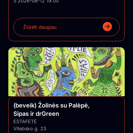
Š 2026-08-12 19:00
Žiūrėti daugiau
(beveik) Žolinės su Palėpė,
Sipas ir drGreen
ESTAFETĖ
Vitebsko g. 23