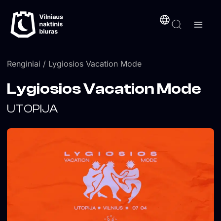
Pereiti
turinį
prie
turinio
Renginiai
/ Lygiosios Vacation Mode
Lygiosios Vacation Mode
UTOPIJA