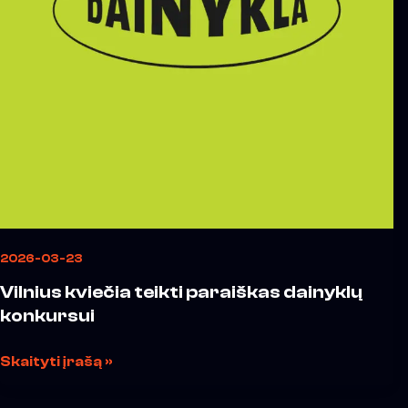
2026-03-23
Vilnius kviečia teikti paraiškas dainyklų
konkursui
Skaityti įrašą »
Vilniaus