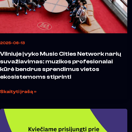
suvažiavimas:
muzikos
profesionalai
kūrė
bendrus
sprendimus
2025-06-13
vietos
Vilniuje įvyko Music Cities Network narių
ekosistemoms
suvažiavimas: muzikos profesionalai
stiprinti
kūrė bendrus sprendimus vietos
ekosistemoms stiprinti
Skaityti įrašą »
Kviečiame
prisijungti
prie
Vilniaus