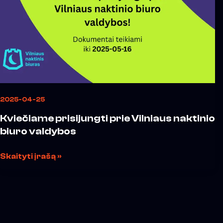
naktinio
biuro
valdybos
2025-04-25
Kviečiame prisijungti prie Vilniaus naktinio
biuro valdybos
Skaityti įrašą »