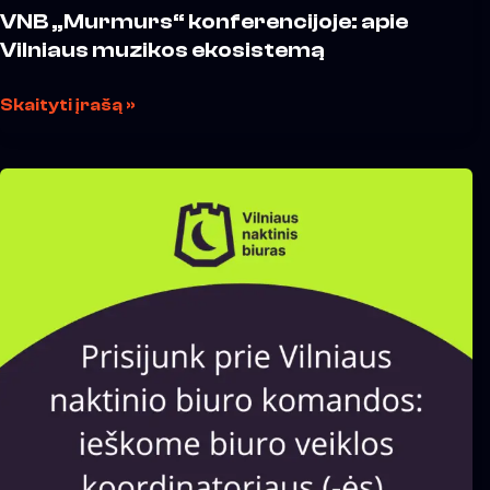
VNB „Murmurs“ konferencijoje: apie
Vilniaus muzikos ekosistemą
Skaityti įrašą »
Kviečiame
prisijungti
prie
Vilniaus
naktinio
biuro
komandos:
ieškome
biuro
veiklos
koordinatoriaus
(-