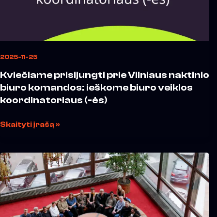
ės)
2025-11-25
Kviečiame prisijungti prie Vilniaus naktinio
biuro komandos: ieškome biuro veiklos
koordinatoriaus (-ės)
Skaityti įrašą »
Vilniuje
įvyko
Music
Cities
Network
narių