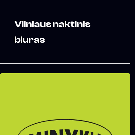
Vilniaus naktinis
biuras
Vilnius
kviečia
teikti
paraiškas
dainyklų
konkursui