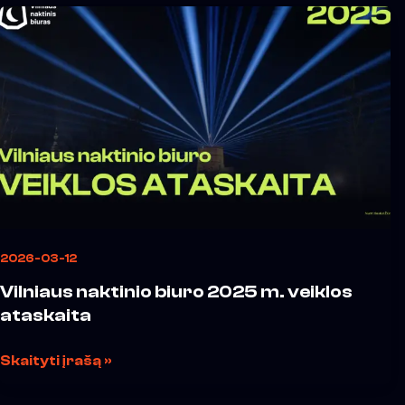
naktinio
biuro
2025
m.
veiklos
ataskaita
2026-03-12
Vilniaus naktinio biuro 2025 m. veiklos
ataskaita
Skaityti įrašą »
Lietuvos