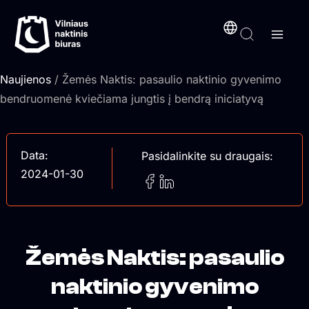
Pereiti
turinį
prie
turinio
Naujienos
/ Žemės Naktis: pasaulio naktinio gyvenimo
bendruomenė kviečiama jungtis į bendrą iniciatyvą
Data:
Pasidalinkite su draugais:
2024-01-30
Žemės Naktis: pasaulio
naktinio gyvenimo