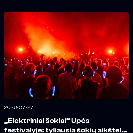
2026-07-27
„Elektriniai šokiai“ Upės
festivalyje: tyliausia šokių aikštelė