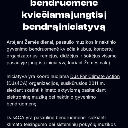
bendruomenė
kviečiama jungtis į
bendrą iniciatyvą
Artėjant Žemės dienai, pasaulio muzikos ir naktinio
gyvenimo bendruomenė kviečia klubus, koncertų
organizatorius, remėjus, didžėjus ir šokėjus visame
pasaulyje jungtis į iniciatyvą kuriant Žemės naktį.
Iniciatyva yra koordinuojama
DJs For Climate Action
(DJs4CA) organizacijos, susikūrusios 2011 m.
siekiant skatinti klimato aktyvizmą pasitelkiant
elektroninę muziką bei naktinio gyvenimo
bendruomenę.
DJs4CA yra pasaulinė bendruomenė, siekianti
klimato teisingumo bei sisteminių pokyčių muzikos