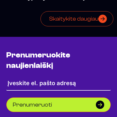
mieste
Skaitykite daugiau
Prenumeruokite
naujienlaiškį
Prenumeruoti