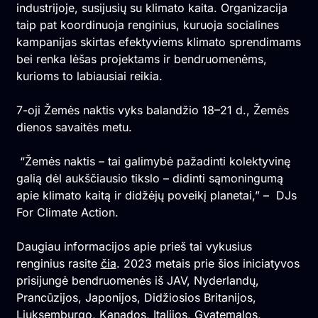
industrijoje, susijusių su klimato kaita. Organizacija
taip pat koordinuoja renginius, kuruoja socialines
kampanijas skirtas efektyviems klimato sprendimams
bei renka lėšas projektams ir bendruomenėms,
kurioms to labiausiai reikia.
7-oji Žemės naktis vyks balandžio 18–21 d., Žemės
dienos savaitės metu.
“Žemės naktis – tai galimybė pažadinti kolektyvinę
galią dėl aukščiausio tikslo – didinti sąmoningumą
apie klimato kaitą ir didžėjų poveikį planetai,” – DJs
For Climate Action.
Daugiau informacijos apie prieš tai vykusius
renginius rasite
čia
. 2023 metais prie šios iniciatyvos
prisijungė bendruomenės iš JAV, Nyderlandų,
Prancūzijos, Japonijos, Didžiosios Britanijos,
Liuksemburgo, Kanados, Italijos, Gvatemalos,