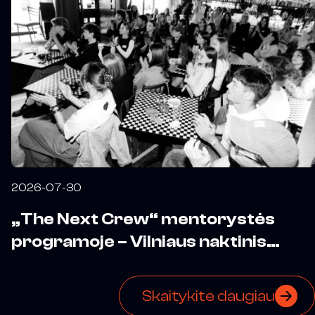
2026-07-30
„The Next Crew“ mentorystės
programoje – Vilniaus naktinis
biuras
Skaitykite daugiau