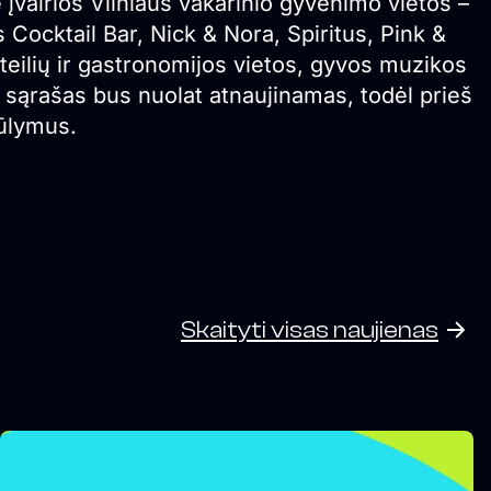
įvairios Vilniaus vakarinio gyvenimo vietos –
Cocktail Bar, Nick & Nora, Spiritus, Pink &
okteilių ir gastronomijos vietos, gyvos muzikos
ių sąrašas bus nuolat atnaujinamas, todėl prieš
iūlymus.
Skaityti visas naujienas