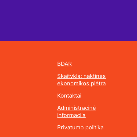
BDAR
Skaitykla: naktinės
ekonomikos plėtra
Kontaktai
Administracinė
informacija
Privatumo politika