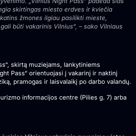
gyvenimo. „Vilnius Night Pass“ padeda šias
ungia skirtingas miesto erdves ir kviečia
skatins žmones ilgiau pasilikti mieste,
gali būti vakarinis Vilnius“, – sako Vilniaus
ass“, skirtą muziejams, lankytiniems
ht Pass“ orientuojasi į vakarinį ir naktinį
ką, pramogas ir laisvalaikį po darbo valandų.
s turizmo informacijos centre (Pilies g. 7) arba