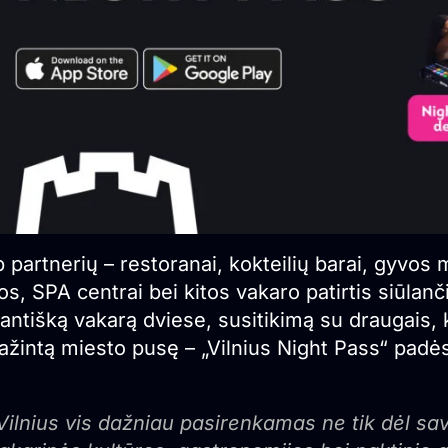
 partnerių – restoranai, kokteilių barai, gyvos 
os, SPA centrai bei kitos vakaro patirtis siūlan
ntišką vakarą dviese, susitikimą su draugais, kul
ažintą miesto pusę – „Vilnius Night Pass“ padės
Vilnius vis dažniau pasirenkamas ne tik dėl sav