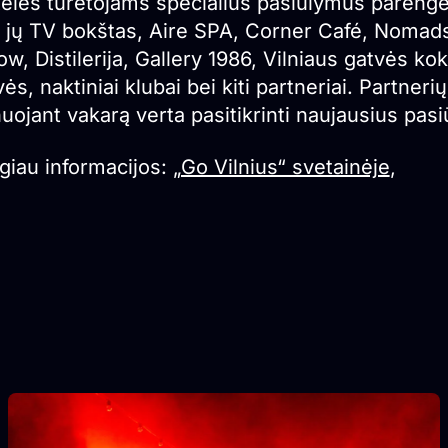
telės turėtojams specialius pasiūlymus parengė 
p jų TV bokštas, Aire SPA, Corner Café, Nomads 
ow, Distilerija, Gallery 1986, Vilniaus gatvės k
ės, naktiniai klubai bei kiti partneriai. Partner
uojant vakarą verta pasitikrinti naujausius pas
giau informacijos:
„Go Vilnius“ svetainėje
,