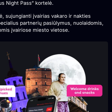
us Night Pass“ kortelė.
lė, sujungianti įvairias vakaro ir nakties
specialius partnerių pasiūlymus, nuolaidomis,
omis įvairiose miesto vietose.