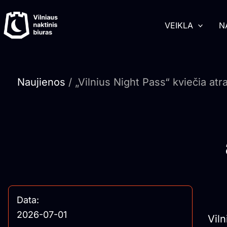
Pereiti
turinį
prie
VEIKLA
N
turinio
Naujienos
/ „Vilnius Night Pass“ kviečia atr
Data:
2026-07-01
Viln