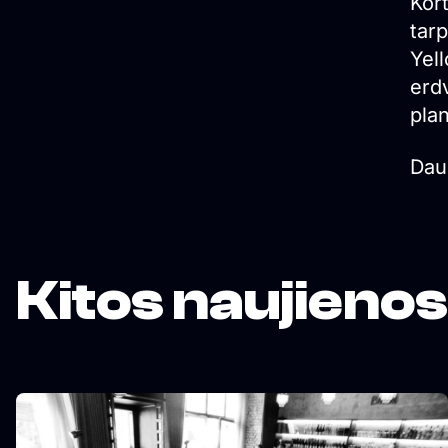
Kor
tar
Yell
erdv
plan
Dau
Kitos naujienos