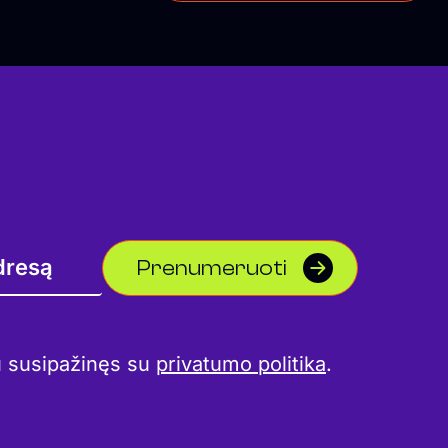
Prenumeruoti
u susipažinęs su
privatumo politika
.