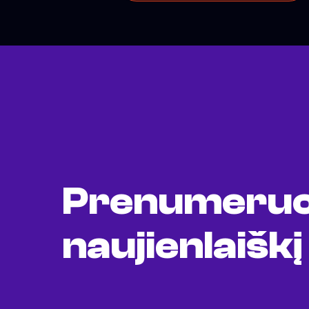
Prenumeruo
naujienlaiškį