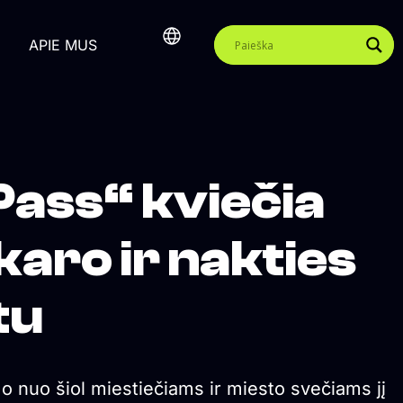
APIE MUS
 Pass“ kviečia
karo ir nakties
tu
, o nuo šiol miestiečiams ir miesto svečiams jį