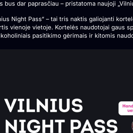
s bus dar paprasčiau – pristatoma naujoji „Vilni
nius Night Pass“ – tai tris naktis galiojanti korte
rtis vienoje vietoje. Kortelės naudotojai gaus 
koholiniais pasitikimo gėrimais ir kitomis naud