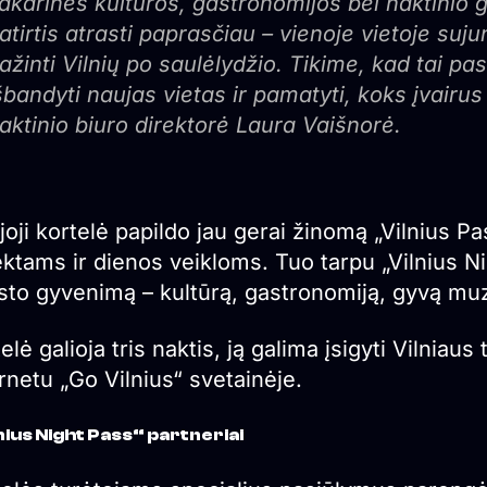
akarinės kultūros, gastronomijos bei naktinio 
atirtis atrasti paprasčiau – vienoje vietoje suj
ažinti Vilnių po saulėlydžio. Tikime, kad tai pa
šbandyti naujas vietas ir pamatyti, koks įvairus 
aktinio biuro direktorė Laura Vaišnorė.
oji kortelė papildo jau gerai žinomą „Vilnius P
ktams ir dienos veikloms. Tuo tarpu „Vilnius Nig
sto gyvenimą – kultūrą, gastronomiją, gyvą muzi
elė galioja tris naktis, ją galima įsigyti Vilniau
rnetu „Go Vilnius“ svetainėje.
nius Night Pass“ partneriai