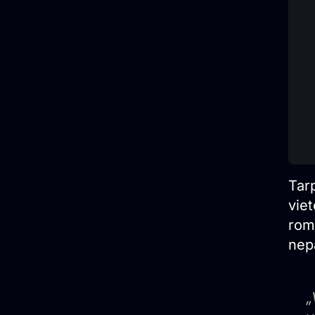
Tarp
viet
roma
nep
„