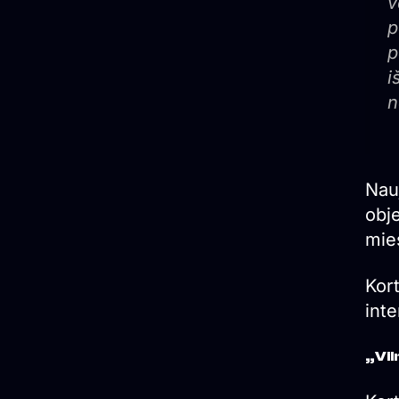
v
p
p
i
n
Nauj
obje
mie
Kort
inte
„Vil