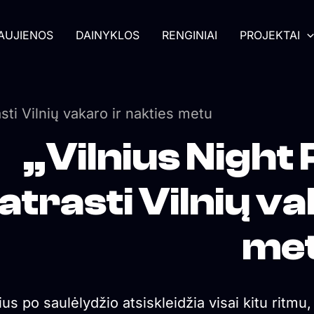
AUJIENOS
DAINYKLOS
RENGINIAI
PROJEKTAI
asti Vilnių vakaro ir nakties metu
„Vilnius Night
atrasti Vilnių va
me
ius po saulėlydžio atsiskleidžia visai kitu ritmu