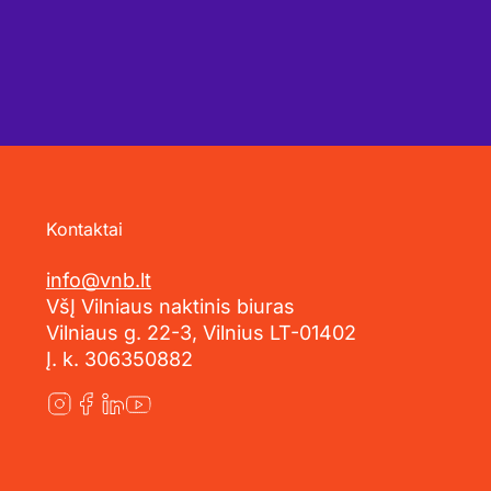
Kontaktai
info@vnb.lt
VšĮ Vilniaus naktinis biuras
Vilniaus g. 22-3, Vilnius LT-01402
Į. k. 306350882