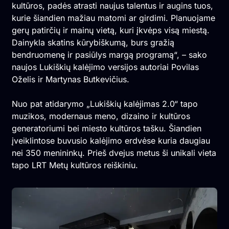
kultūros, padės atrasti naujus talentus ir augins tuos,
kurie šiandien mažiau matomi ar girdimi. Planuojame
gerų patirčių ir mainų vietą, kuri įkvėps visą miestą.
Dainykla skatins kūrybiškumą, burs gražią
bendruomenę ir pasiūlys margą programą“, – sako
naujos Lukiškių kalėjimo versijos autoriai Povilas
Oželis ir Martynas Butkevičius.
Nuo pat atidarymo „Lukiškių kalėjimas 2.0“ tapo
muzikos, modernaus meno, dizaino ir kultūros
generatoriumi bei miesto kultūros tašku. Šiandien
įveiklintose buvusio kalėjimo erdvėse kuria daugiau
nei 350 menininkų. Prieš dvejus metus ši unikali vieta
tapo LRT Metų kultūros reiškiniu.