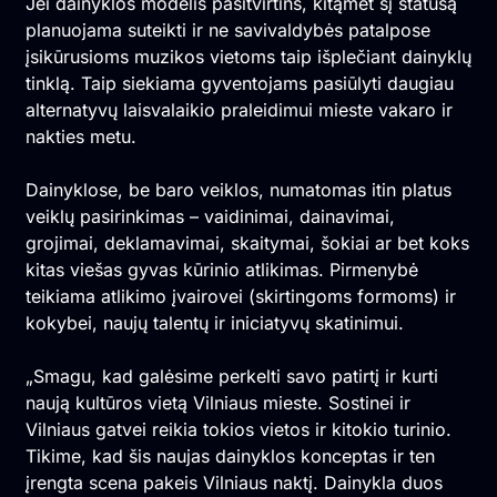
Jei dainyklos modelis pasitvirtins, kitąmet šį statusą
planuojama suteikti ir ne savivaldybės patalpose
įsikūrusioms muzikos vietoms taip išplečiant dainyklų
tinklą. Taip siekiama gyventojams pasiūlyti daugiau
alternatyvų laisvalaikio praleidimui mieste vakaro ir
nakties metu.
Dainyklose, be baro veiklos, numatomas itin platus
veiklų pasirinkimas – vaidinimai, dainavimai,
grojimai, deklamavimai, skaitymai, šokiai ar bet koks
kitas viešas gyvas kūrinio atlikimas. Pirmenybė
teikiama atlikimo įvairovei (skirtingoms formoms) ir
kokybei, naujų talentų ir iniciatyvų skatinimui.
„Smagu, kad galėsime perkelti savo patirtį ir kurti
naują kultūros vietą Vilniaus mieste. Sostinei ir
Vilniaus gatvei reikia tokios vietos ir kitokio turinio.
Tikime, kad šis naujas dainyklos konceptas ir ten
įrengta scena pakeis Vilniaus naktį. Dainykla duos