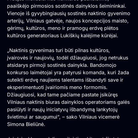
paaiškėjo pirmosios sostinės dainyklos šeimininkai.
Vienoje iš gyvybingiausių sostinės naktinio gyvenimo
arterijų, Vilniaus gatvėje, naujos koncepcijos maisto,
gėrimų, kultūros, meno ir pramogų erdvę plėtos
kultūros generatoriaus Lukiškių kalėjime kūrėjai.
„Naktinis gyvenimas turi būti pilnas kultūros,
įvairovės ir naujovių, todėl džiaugiuosi, jog netrukus
atsidarys pirmoji sostinės dainykla. Bandomojo
konkurso laimėtojai yra patyrusi komanda, kuri žada
suteikti erdvę naujiems talentams išbandyti save ir
eksperimentuoti įvairiomis meno formomis.
Džiaugiuosi, kad tame pačiame pastate įsikūręs
Vilniaus naktinis biuras dainyklos operatoriams galės
pasiūlyti ir naujų iniciatyvų išbandymą lankytojų
švietimui ar saugumui“, – sako Vilniaus vicemerė
Simona Bieliūnė.