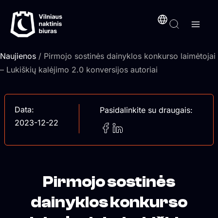
Pereiti
turinį
prie
turinio
Naujienos
/ Pirmojo sostinės dainyklos konkurso laimėtojai
– Lukiškių kalėjimo 2.0 konversijos autoriai
Data:
Pasidalinkite su draugais:
2023-12-22
Pirmojo sostinės
dainyklos konkurso