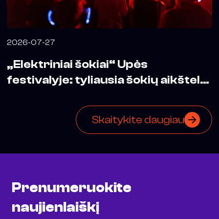
2026-07-27
„Elektriniai šokiai“ Upės
festivalyje: tyliausia šokių aikštelė
mieste
Skaitykite daugiau
Prenumeruokite
naujienlaiškį