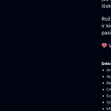
išsk
Roži
ir k
pasi
V
Dėko
Ar
Ap
B
Dė
Es
Gr
Mi