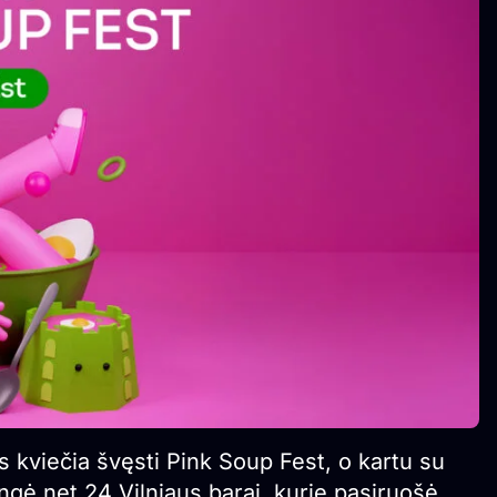
s kviečia švęsti Pink Soup Fest, o kartu su
ungė net 24 Vilniaus barai, kurie pasiruošė