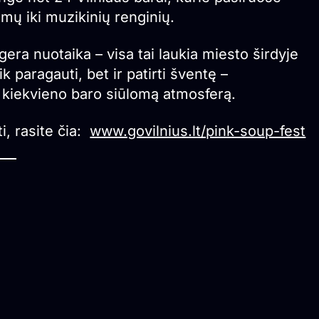
imų iki muzikinių renginių.
 gera nuotaika – visa tai laukia miesto širdyje
 paragauti, bet ir patirti šventę –
ti kiekvieno baro siūlomą atmosferą.
i, rasite čia:
www.govilnius.lt/pink-soup-fest