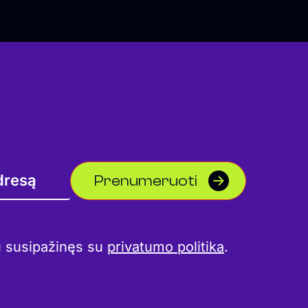
Prenumeruoti
u susipažinęs su
privatumo politika
.