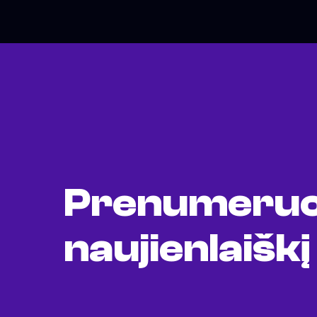
Prenumeruo
naujienlaiškį