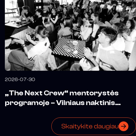
2026-07-30
„The Next Crew“ mentorystės
programoje – Vilniaus naktinis
biuras
Skaitykite daugiau