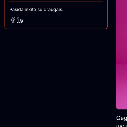
Pasidalinkite su draugais:
Gegu
juo 