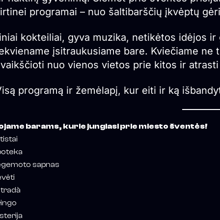
irtinei programai – nuo šaltibarščių įkvėptų gėr
niai kokteiliai, gyva muzika, netikėtos idėjos ir
iekviename įsitraukusiame bare. Kviečiame ne tik
vaikščioti nuo vienos vietos prie kitos ir atras
isą programą ir žemėlapį, kur eiti ir ką išbandyt
jame barams, kurie jungiasi prie miesto šventės!
tistai
oteka
egemoto sapnas
vėti
tradà
ingo
sterija