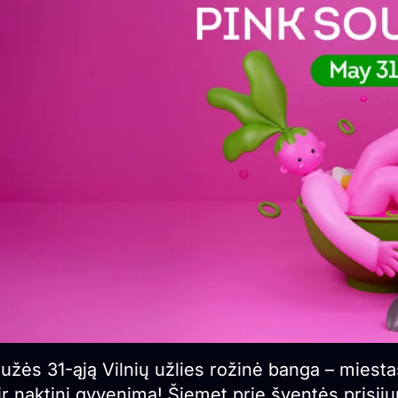
žės 31-ąją Vilnių užlies rožinė banga – miesta
ir naktinį gyvenimą! Šiemet prie šventės prisij