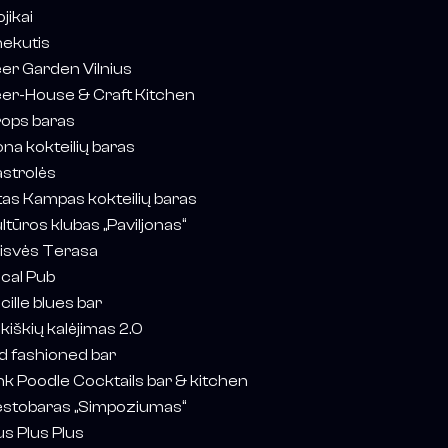
ojikai
ekutis
er Garden Vilnius
er-House & Craft Kitchen
ops baras
ona kokteilių baras
strolės
tas Kampas kokteilių baras
ltūros klubas „Paviljonas“
isvės Terasa
cal Pub
cille blues bar
kiškių kalėjimas 2.0
d fashioned bar
nk Poodle Cocktails bar & kitchen
stobaras „Simpoziumas“
us Plus Plus