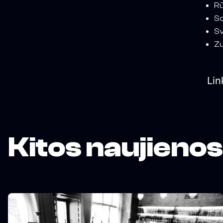
Rū
So
Sv
Zu
Lin
Kitos naujienos