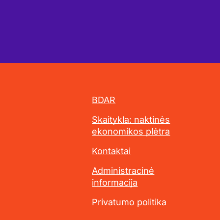
BDAR
Skaitykla: naktinės
ekonomikos plėtra
Kontaktai
Administracinė
informacija
Privatumo politika