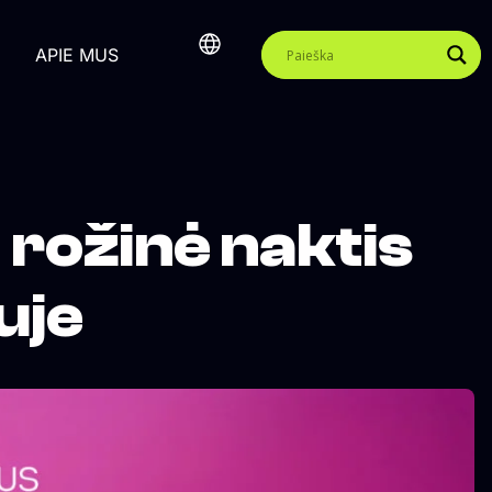
APIE MUS
 rožinė naktis
uje