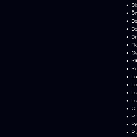
Sl
Šn
Be
Be
Dr
Fi
Ga
Ki
Ku
La
Lo
Lu
Lu
Ol
Pi
Re
Pl