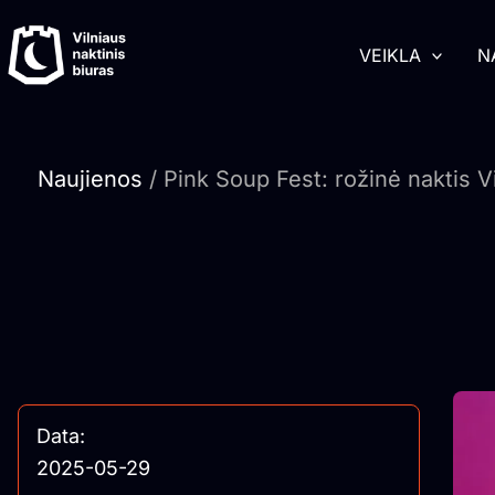
Pereiti
turinį
prie
VEIKLA
N
turinio
Naujienos
/ Pink Soup Fest: rožinė naktis Vi
Data:
2025-05-29