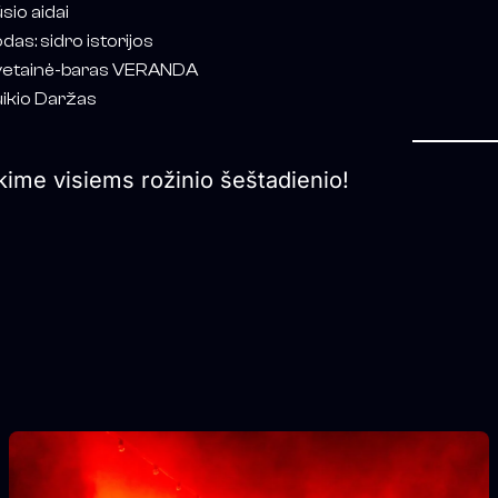
sio aidai
das: sidro istorijos
etainė-baras VERANDA
ikio Daržas
kime visiems rožinio šeštadienio!