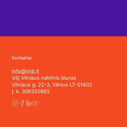
Kontaktai
info@vnb.lt
VšĮ Vilniaus naktinis biuras
Vilniaus g. 22-3, Vilnius LT-01402
Į. k. 306350882