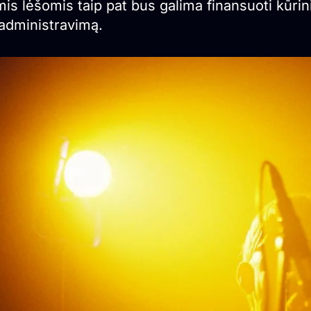
is lėšomis taip pat bus galima finansuoti kūrinių 
 administravimą.