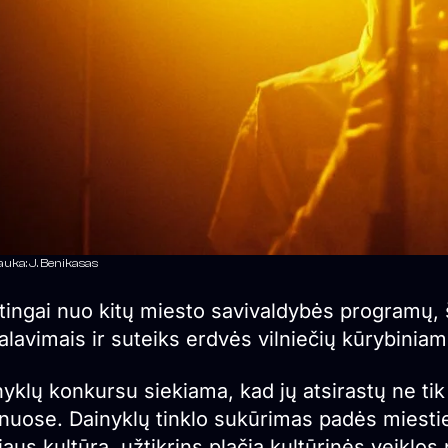
uka: J. Benikasas
tingai nuo kitų miesto savivaldybės programų, š
kalavimais ir suteiks erdvės vilniečių kūrybini
yklų konkursu siekiama, kad jų atsirastų ne tik
onuose. Dainyklų tinklo sukūrimas padės miestie
iaus kultūrą, užtikrins plačią kultūrinės veiklos