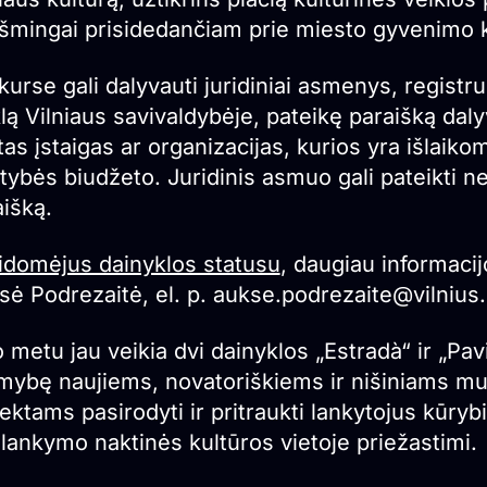
kšmingai prisidedančiam prie miesto gyvenimo k
urse gali dalyvauti juridiniai asmenys, registru
lą Vilniaus savivaldybėje, pateikę paraišką dal
itas įstaigas ar organizacijas, kurios yra išlai
tybės biudžeto. Juridinis asmuo gali pateikti n
išką.
idomėjus dainyklos statusu
, daugiau informacij
ė Podrezaitė, el. p. aukse.podrezaite@vilnius.
 metu jau veikia dvi dainyklos „Estradà“ ir „Pav
mybę naujiems, novatoriškiems ir nišiniams muzi
ektams pasirodyti ir pritraukti lankytojus kūry
lankymo naktinės kultūros vietoje priežastimi.