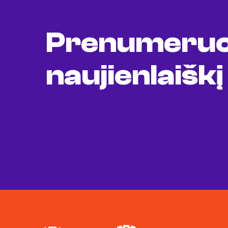
Prenumeruo
naujienlaiškį