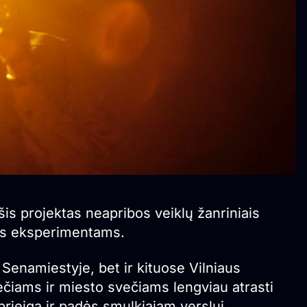
is projektas neapribos veiklų žanriniais
ams eksperimentams.
 Senamiestyje, bet ir kituose Vilniaus
čiams ir miesto svečiams lengviau atrasti
 prieigą ir padės smulkiajam verslui,