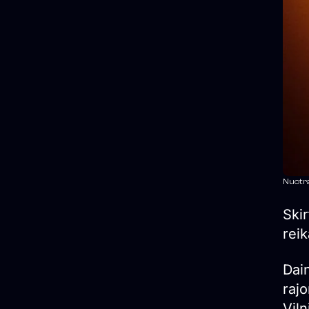
Nuotra
Skir
rei
Dain
raj
Viln