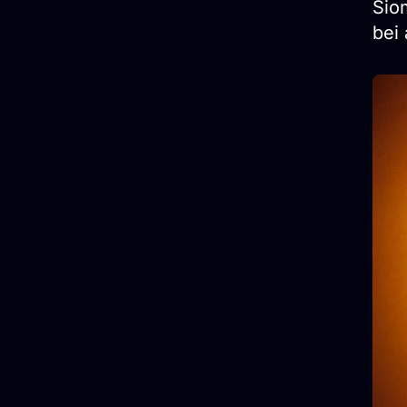
Šiom
bei