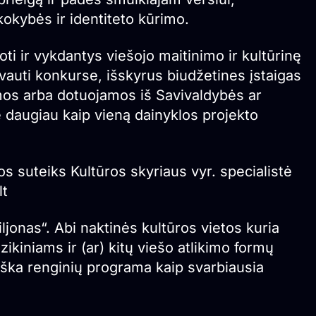
okybės ir identiteto kūrimo.
oti ir vykdantys viešojo maitinimo ir kultūrinę
yvauti konkurse, išskyrus biudžetines įstaigas
komos arba dotuojamos iš Savivaldybės ar
e daugiau kaip vieną dainyklos projekto
os suteiks Kultūros skyriaus vyr. specialistė
lt
iljonas“. Abi naktinės kultūros vietos kuria
kiniams ir (ar) kitų viešo atlikimo formų
biška renginių programa kaip svarbiausia