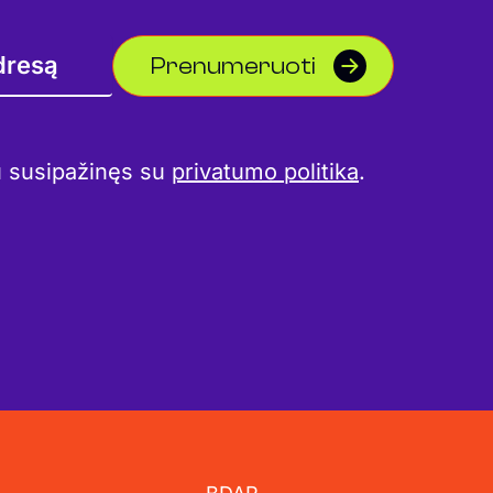
Prenumeruoti
u susipažinęs su
privatumo politika
.