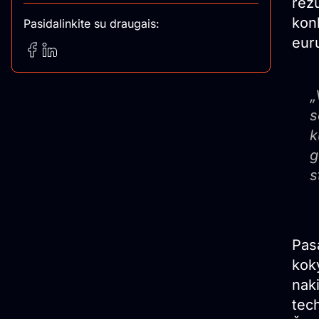
rezu
kon
Pasidalinkite su draugais:
eur
„
s
k
g
s
Pas
koky
naki
tech