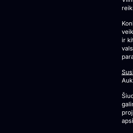
rei
Konk
veik
ir k
vals
para
Sus
Auks
Šiuo
gali
proj
apsi