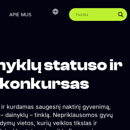
APIE MUS
yklų statuso ir
 konkursas
ą ir kurdamas saugesnį naktinį gyvenimą,
 – dainyklų – tinklą. Nepriklausomos gyvų
dymų vietos, kurių veiklos tikslas ir