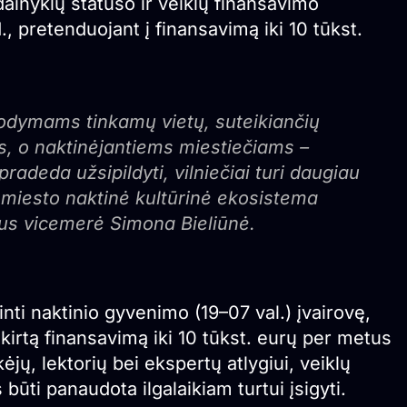
dainyklų statuso ir veiklų finansavimo
, pretenduojant į finansavimą iki 10 tūkst.
irodymams tinkamų vietų, suteikiančių
, o naktinėjantiems miestiečiams –
radeda užsipildyti, vilniečiai turi daugiau
o miesto naktinė kultūrinė ekosistema
iaus vicemerė Simona Bieliūnė.
ti naktinio gyvenimo (19–07 val.) įvairovę,
kirtą finansavimą iki 10 tūkst. eurų per metus
ėjų, lektorių bei ekspertų atlygiui, veiklų
ūti panaudota ilgalaikiam turtui įsigyti.