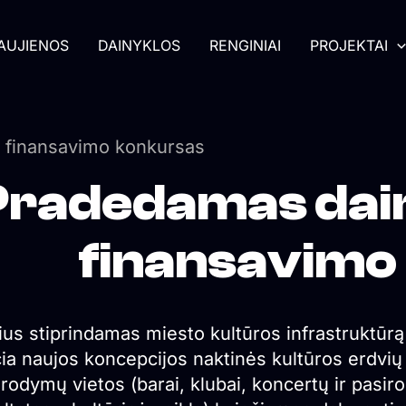
AUJIENOS
DAINYKLOS
RENGINIAI
PROJEKTAI
r finansavimo konkursas
Pradedamas dain
finansavimo
nius stiprindamas miesto kultūros infrastruktūr
čia naujos koncepcijos naktinės kultūros erdvių
rodymų vietos (barai, klubai, koncertų ir pasiro