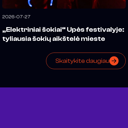
2026-07-27
„Elektriniai šokiai“ Upės festivalyje:
tyliausia šokių aikštelė mieste
Skaitykite daugiau