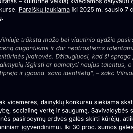
ltatas – kultūrinė veikla) kviečiamos dalyvauti 
kurse.
Paraiškų laukiama
iki 2025 m. sausio 7 d.
ų.
Vilniuje trūksta mažo bei vidutinio dydžio pas
ceną augantiems ir dar neatrastiems talentams
ultūrinės įvairovės. Džiaugiuosi, kad ši spraga p
alimybių išgirsti ar pamatyti naujus talentus, 
tiprėja ir įgauna savo identitetą“, – sako Viln
ak vicemerės, dainyklų konkursu siekiama skatin
bę, socialinę vertę ir saugumą. Savivaldybės s
nės pasirodymų erdvės galės skirti kūrėjų, atlik
niniam įgyvendinimui. Iki 30 proc. sumos galės b