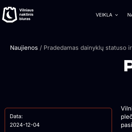
Pereiti
turinį
prie
VEIKLA
N
turinio
Naujienos
/ Pradedamas dainyklų statuso i
Vil
ple
Data:
pasi
2024-12-04