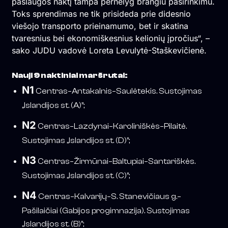
paslaugos naktį tampa pernelyg brangiu pasirinkimu.
Toks sprendimas ne tik prisideda prie didesnio
viešojo transporto prieinamumo, bet ir skatina
tvaresnius bei ekonomiškesnius kelionių įpročius“, –
sako JUDU vadovė Loreta Levulytė-Staškevičienė.
Nauji 9 naktiniai maršrutai:
N1
Centras–Antakalnis–Saulėtekis. Sustojimas
„Islandijos st. (A)”;
N2
Centras–Lazdynai–Karoliniškės–Pilaitė.
Sustojimas „Islandijos st. (D)”;
N3
Centras–Žirmūnai–Baltupiai–Santariškės.
Sustojimas „Islandijos st. (C)”;
N4
Centras–Kalvarijų–S. Stanevičiaus g.–
Pašilaičiai (Gabijos progimnazija). Sustojimas
„Islandijos st. (B)”;