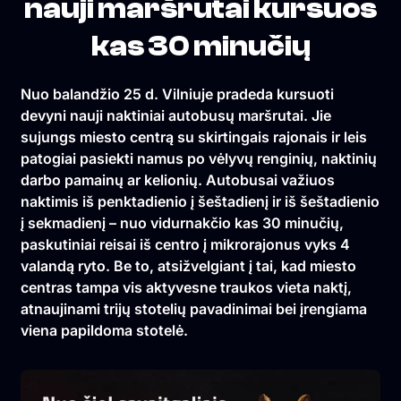
nauji maršrutai kursuos
kas 30 minučių
Nuo balandžio 25 d. Vilniuje pradeda kursuoti
devyni nauji naktiniai autobusų maršrutai. Jie
sujungs miesto centrą su skirtingais rajonais ir leis
patogiai pasiekti namus po vėlyvų renginių, naktinių
darbo pamainų ar kelionių. Autobusai važiuos
naktimis iš penktadienio į šeštadienį ir iš šeštadienio
į sekmadienį – nuo vidurnakčio kas 30 minučių,
paskutiniai reisai iš centro į mikrorajonus vyks 4
valandą ryto. Be to, atsižvelgiant į tai, kad miesto
centras tampa vis aktyvesne traukos vieta naktį,
atnaujinami trijų stotelių pavadinimai bei įrengiama
viena papildoma stotelė.