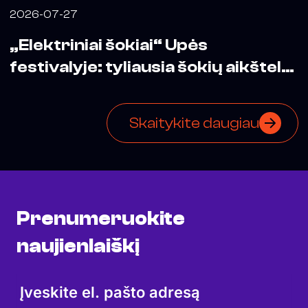
2026-07-27
„Elektriniai šokiai“ Upės
festivalyje: tyliausia šokių aikštelė
mieste
Skaitykite daugiau
Prenumeruokite
naujienlaiškį