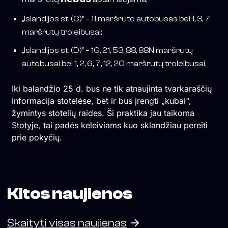
„Islandijos st. (C)” – 11 maršruto autobusas bei 1, 3, 7
maršrutų troleibusai;
„Islandijos st. (D)” – 1G, 21, 53, 88, 88N maršrutų
autobusai bei 1, 2, 6, 7, 12, 20 maršrutų troleibusai.
Iki balandžio 25 d. bus ne tik atnaujinta tvarkaraščių
informacija stotelėse, bet ir bus įrengti „kubai“,
žymintys stotelių raides. Ši praktika jau taikoma
Stotyje, tai padės keleiviams kuo sklandžiau pereiti
prie pokyčių.
Kitos naujienos
Skaityti visas naujienas