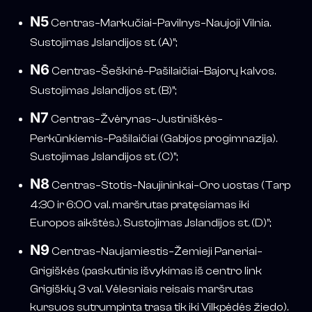
N5
Centras–Markučiai–Pavilnys–Naujoji Vilnia.
Sustojimas „Islandijos st. (A)”;
N6
Centras–Šeškinė–Pašilaičiai–Bajorų kalvos.
Sustojimas „Islandijos st. (B)”;
N7
Centras–Žvėrynas–Justiniškės–
Perkūnkiemis–Pašilaičiai (Gabijos progimnazija).
Sustojimas „Islandijos st. (C)”;
N8
Centras–Stotis–Naujininkai–Oro uostas (Tarp
4:30 ir 6:00 val. maršrutas pratęsiamas iki
Europos aikštės.). Sustojimas „Islandijos st. (D)”;
N9
Centras–Naujamiestis–Žemieji Paneriai–
Grigiškės (paskutinis išvykimas iš centro link
Grigiškių 3 val. Vėlesniais reisais maršrutas
kursuos sutrumpinta trasa tik iki Vilkpėdės žiedo).