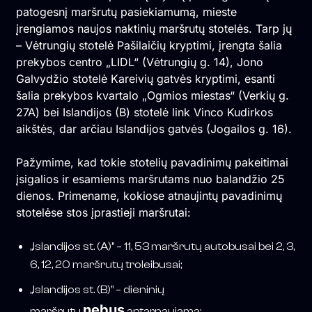
patogesnį maršrutų pasiekiamumą, mieste
įrengiamos naujos naktinių maršrutų stotelės. Tarp jų
– Vėtrungių stotelė Pašilaičių kryptimi, įrengta šalia
prekybos centro „LIDL“ (Vėtrungių g. 14), Jono
Galvydžio stotelė Kareivių gatvės kryptimi, esanti
šalia prekybos kvartalo „Ogmios miestas“ (Verkių g.
27A) bei Islandijos (B) stotelė link Vinco Kudirkos
aikštės, dar arčiau Islandijos gatvės (Jogailos g. 16).
Pažymime, kad tokie stotelių pavadinimų pakeitimai
įsigalios ir esamiems maršrutams nuo balandžio 25
dienos. Primename, kokiose atnaujintų pavadinimų
stotelėse stos įprastieji maršrutai:
„Islandijos st. (A)” – 11, 53 maršrutų autobusai bei 2, 3,
6, 12, 20 maršrutų troleibusai;
„Islandijos st. (B)” – dieninių
nebus
maršrutų
aptarnaujama;