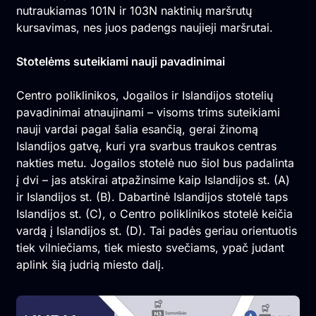
nutraukiamas 101N ir 103N naktinių maršrutų
kursavimas, nes juos padengs naujieji maršrutai.
Stotelėms suteikiami nauji pavadinimai
Centro poliklinikos, Jogailos ir Islandijos stotelių
pavadinimai atnaujinami – visoms trims suteikiami
nauji vardai pagal šalia esančią, gerai žinomą
Islandijos gatvę, kuri yra svarbus traukos centras
nakties metu. Jogailos stotelė nuo šiol bus padalinta
į dvi – jas atskirai atpažinsime kaip Islandijos st. (A)
ir Islandijos st. (B). Dabartinė Islandijos stotelė taps
Islandijos st. (C), o Centro poliklinikos stotelė keičia
vardą į Islandijos st. (D). Tai padės geriau orientuotis
tiek vilniečiams, tiek miesto svečiams, ypač judant
aplink šią judrią miesto dalį.