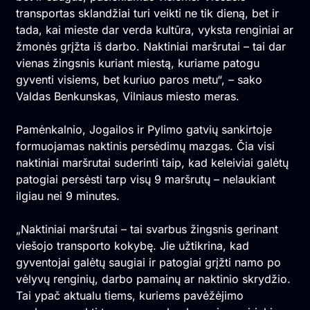
transportas sklandžiai turi veikti ne tik dieną, bet ir
tada, kai mieste dar verda kultūra, vyksta renginiai ar
žmonės grįžta iš darbo. Naktiniai maršrutai – tai dar
vienas žingsnis kuriant miestą, kuriame patogu
gyventi visiems, bet kuriuo paros metu“, – sako
Valdas Benkunskas, Vilniaus miesto meras.
Pamėnkalnio, Jogailos ir Pylimo gatvių sankirtoje
formuojamas naktinis persėdimų mazgas. Čia visi
naktiniai maršrutai suderinti taip, kad keleiviai galėtų
patogiai persėsti tarp visų 9 maršrutų – nelaukiant
ilgiau nei 9 minutes.
„Naktiniai maršrutai – tai svarbus žingsnis gerinant
viešojo transporto kokybę. Jie užtikrina, kad
gyventojai galėtų saugiai ir patogiai grįžti namo po
vėlyvų renginių, darbo pamainų ar naktinio skrydžio.
Tai ypač aktualu tiems, kuriems pavėžėjimo