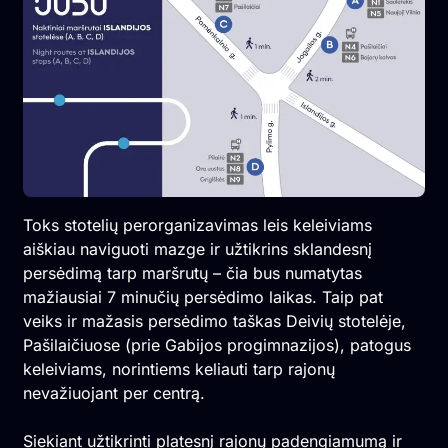
Toks stotelių perorganizavimas leis keleiviams
aiškiau naviguoti mazge ir užtikrins sklandesnį
persėdimą tarp maršrutų – čia bus numatytas
mažiausiai 7 minučių persėdimo laikas. Taip pat
veiks ir mažasis persėdimo taškas Deivių stotelėje,
Pašilaičiuose (prie Gabijos progimnazijos), patogus
keleiviams, norintiems keliauti tarp rajonų
nevažiuojant per centrą.
Siekiant užtikrinti platesnį rajonų padengiamumą ir