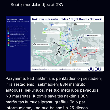
Sustojimas „Islandijos st. (D)”;
Pažymime, kad naktimis iš penktadienio į šeštadienį
ir iš šeštadienio į sekmadienį 88N maršruto
autobusai nekursuos, nes tuo metu juos pavaduos
N8 maršrutas. Kitomis savaitės naktimis 88N
maršrutas kursuos įprastu grafiku. Taip pat
informuojame, kad nuo balandžio 25 dienos