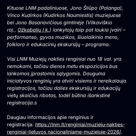
Kituose LNM padaliniuose, Jono Šliūpo (Palanga),
Vinco Kudirkos (Kudirkos Naumiestis) muziejuose
bei Jono Basanavičiaus gimtinėje (Vilkaviškio
raj.,
Ožkabalių I k.
) lankytojų taip pat laukia įvairi –
performanso, gyvos muzikos, šiuolaikinio meno,
folkloro ir edukacinių ekskursijų – programa.
Visi LNM Muziejų nakties renginiai nuo 18 val. yra
nemokami, tačiau dienos metu ekspozicijos bus
lankomos įprastomis sąlygomis. Dauguma
iniciatyvos renginių yra atviri visiems ir nereikalauja
registracijos, tačiau dalies ekskursijų ir edukacijų
vietų skaičius ribotas, todėl būtina išankstinė
registracija.s
Daugiau informacijos apie renginius ir
registracija:
https://lnm.lt/renginiai/muzieju-nakties-
renginiai-lietuvos nacionaliniame-muziejuje-2026/
.