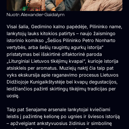
Nuotr. Alexander Gaidalym
Visai šalia, Gedimino kalno papėdėje, Pilininko name,
lankytojų lauks kitokios patirtys – naujo žaismingo
istorinio komikso „Šešios Pilininko Petro Nonharto
vertybės, arba šešių raugintų agurkų istorija“
pristatymas bei išskirtinė olfaktorinė paroda
„Liturginiai Lietuvos tikėjimų kvapai“, kurioje istorija
atsiskleis per aromatus. Muziejų naktį čia taip pat
vyks ekskursija apie raganavimo procesus Lietuvos
Didžiojoje Kunigaikštystėje bei kvapų degustacijos,
leidžiančios pažinti skirtingų tikėjimų tradicijas per
uoslę.
Taip pat Senajame arsenale lankytojai kviečiami
leistis į pažintinę kelionę po ugnies ir šviesos istoriją
– apžvelgiant ankstyvuosius židinius ir simbolinę