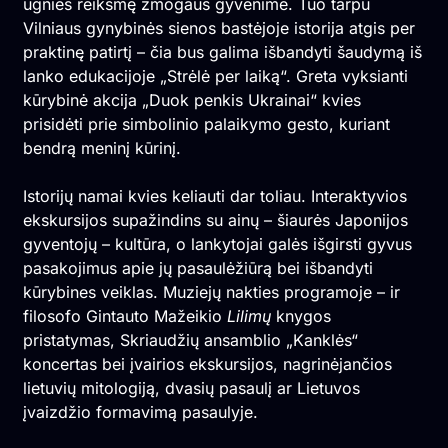
ugnies reikšmę žmogaus gyvenime. Tuo tarpu
Vilniaus gynybinės sienos bastėjoje istorija atgis per
praktinę patirtį – čia bus galima išbandyti šaudymą iš
lanko edukacijoje „Strėlė per laiką“. Greta vyksianti
kūrybinė akcija „Duok penkis Ukrainai“ kvies
prisidėti prie simbolinio palaikymo gesto, kuriant
bendrą meninį kūrinį.
Istorijų namai kvies keliauti dar toliau. Interaktyvios
ekskursijos supažindins su ainų – šiaurės Japonijos
gyventojų – kultūra, o lankytojai galės išgirsti gyvus
pasakojimus apie jų pasaulėžiūrą bei išbandyti
kūrybines veiklas. Muziejų nakties programoje – ir
filosofo Gintauto Mažeikio
Lilimų
knygos
pristatymas, Skriaudžių ansamblio „Kanklės“
koncertas bei įvairios ekskursijos, nagrinėjančios
lietuvių mitologiją, dvasių pasaulį ar Lietuvos
įvaizdžio formavimą pasaulyje.