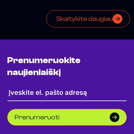
mieste
Skaitykite daugiau
Prenumeruokite
naujienlaiškį
Prenumeruoti