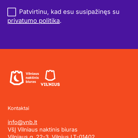
Patvirtinu, kad esu susipažinęs su
privatumo politika
.
Kontaktai
info@vnb.lt
VšĮ Vilniaus naktinis biuras
Vilniaus g. 22-3, Vilnius LT-01402