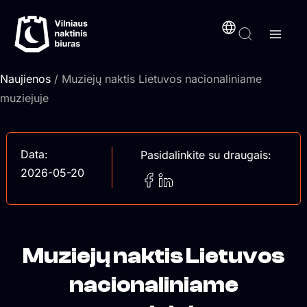
Pereiti
turinį
prie
turinio
Naujienos
/ Muziejų naktis Lietuvos nacionaliniame
muziejuje
Data:
Pasidalinkite su draugais:
2026-05-20
Muziejų naktis Lietuvos
nacionaliniame