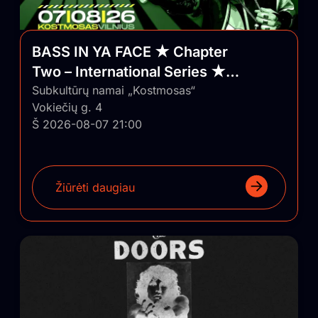
BASS IN YA FACE ★ Chapter
Two – International Series ★
Vilnius/Lithuania
Subkultūrų namai „Kostmosas“
Vokiečių g. 4
Š 2026-08-07 21:00
Žiūrėti daugiau