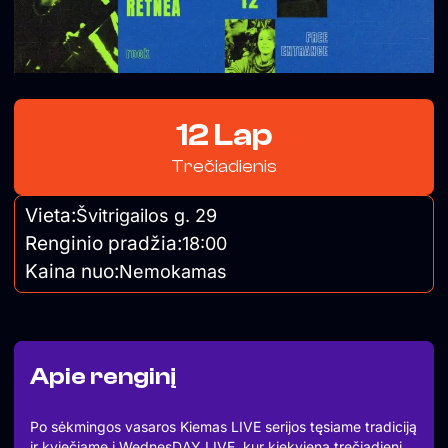
12 Lap
Trečiadienis
Vieta:
Švitrigailos g. 29
Renginio pradžia:
18:00
Kaina nuo:
Nemokamas
Apie renginį
Po sėkmingos vasaros Kiemas LIVE serijos tęsiame tradiciją
ir kviečiame į WednesDAY LIVE, kur kiekvieną trečiadienį