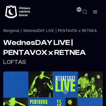
Pereiti
turinį
prie
turinio
Renginiai
/ WednesDAY LIVE | PENTAVOX x RETNEA
WednesDAY LIVE |
PENTAVOX x RETNEA
LOFTAS