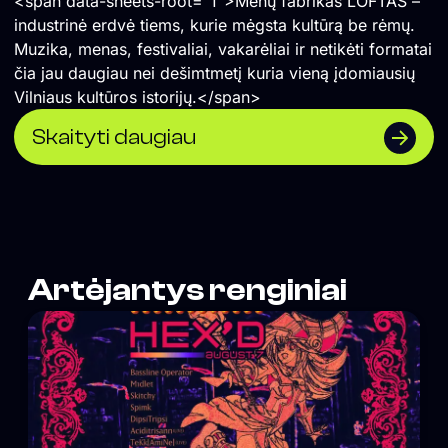
<span data-sheets-root="1">Menų fabrikas LOFTAS –
industrinė erdvė tiems, kurie mėgsta kultūrą be rėmų.
Muzika, menas, festivaliai, vakarėliai ir netikėti formatai
čia jau daugiau nei dešimtmetį kuria vieną įdomiausių
Vilniaus kultūros istorijų.</span>
Skaityti daugiau
Artėjantys renginiai