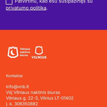
Patvirtinu, kad esu susipažinęs su
privatumo politika
.
Kontaktai
info@vnb.lt
VšĮ Vilniaus naktinis biuras
Vilniaus g. 22-3, Vilnius LT-01402
Į. k. 306350882