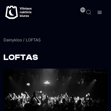
Pereiti
turinį
prie
turinio
Dainyklos
/ LOFTAS
LOFTAS