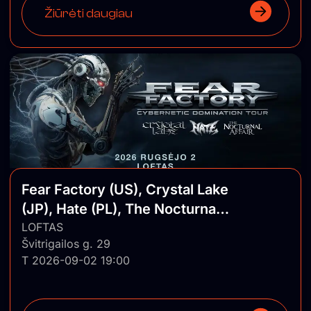
Žiūrėti daugiau
Fear Factory (US), Crystal Lake
(JP), Hate (PL), The Nocturnal
Affair (US)
LOFTAS
Švitrigailos g. 29
T 2026-09-02 19:00