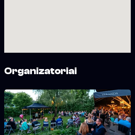
rasite apsilankę “Verandoje”.
Rekomenduojame staliukus rezervuoti iš anksto:
– iki 7 svečių – veranda.tablein.com arba +370 5 2730107
– nuo 8 svečių derinimas – rezervacija@veranda.lt
VERANDA – 20 metų gero skonio ir džiazo!
Organizatoriai