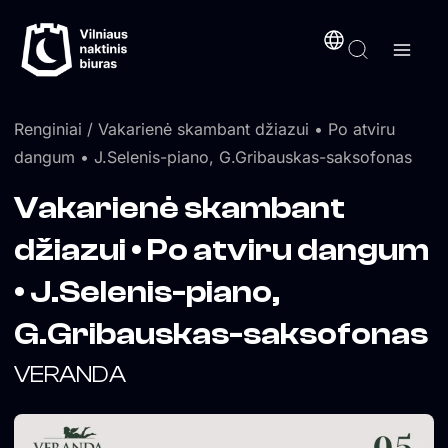
Pereiti
turinį
prie
turinio
Renginiai
/ Vakarienė skambant džiazui • Po atviru
dangum • J.Selenis-piano, G.Gribauskas-saksofonas
Vakarienė skambant
džiazui • Po atviru dangum
• J.Selenis-piano,
G.Gribauskas-saksofonas
VERANDA