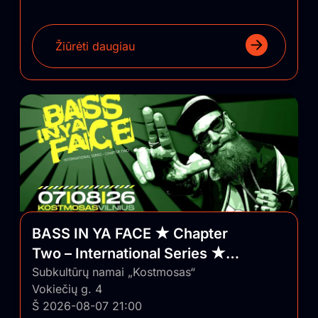
Žiūrėti daugiau
BASS IN YA FACE ★ Chapter
Two – International Series ★
Vilnius/Lithuania
Subkultūrų namai „Kostmosas“
Vokiečių g. 4
Š 2026-08-07 21:00