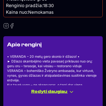
Renginio pradžia:
18:30
Kaina nuo:
Nemokamas
Apie renginį
• VERANDA – 20 metų gero skonio ir džiazo! •
► Džiazo skambėjimo vieta pavasarį priklauso nuo orų:
geru oru – terasoje, kai vėsiau – restorano viduje
VERANDA – bohemiško Žvėryno ambasada, kur virtuvė,
vynas, gyvas džiazas ir atsipalaidavimas susitinka vienoje
erdvėje.
Kur taurė vyno – ne aksesuaras, o tarsi dar viena
instrumento dalis. Maistas čia suburia – prie stalo, prie
Rodyti daugiau
seniai užmirštos istorijos. Natūralumas, šviežumas,
kulinarinė improvizacija – visa tai patiekiame kasdien.
Jau 20 metų žaliuojančiame Žvėryne laukiame visų,