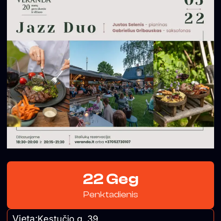
22 Geg
Penktadienis
Vieta:
Kęstučio g. 39