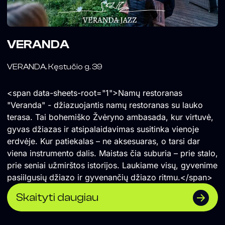
VERANDA
VERANDA. Kęstučio g. 39
<span data-sheets-root="1">Namų restoranas
"Veranda" - džiazuojantis namų restoranas su lauko
terasa. Tai bohemiško Žvėryno ambasada, kur virtuvė,
gyvas džiazas ir atsipalaidavimas susitinka vienoje
erdvėje. Kur patiekalas – ne aksesuaras, o tarsi dar
viena instrumento dalis. Maistas čia suburia – prie stalo,
prie seniai užmirštos istorijos. Laukiame visų, gyvenime
pasiilgusių džiazo ir gyvenančių džiazo ritmu.</span>
Skaityti daugiau