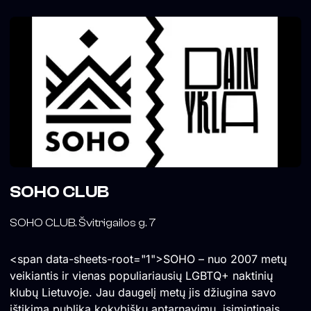
SOHO CLUB
SOHO CLUB. Švitrigailos g. 7
<span data-sheets-root="1">SOHO – nuo 2007 metų
veikiantis ir vienas populiariausių LGBTQ+ naktinių
klubų Lietuvoje. Jau daugelį metų jis džiugina savo
ištikimą publiką kokybišku aptarnavimu, įsimintinais