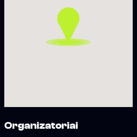
04:00-07:00 3 €
▬▬▬▬▬▬▬▬▬▬
Gauk PROMO kodą įėjimui – siųsk SMS su tekstu SOHO
SESTADIENIS numeriu +370 699 19092
Daugiau informacijos – www.sohoclub.lt
Soho Dainyklos projekto veiklas iš dalies finansuoja Vilniaus
miesto savivaldybė
Organizatoriai