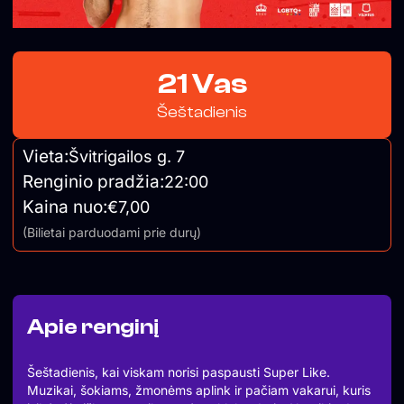
21 Vas
Šeštadienis
Vieta:
Švitrigailos g. 7
Renginio pradžia:
22:00
Kaina nuo:
€7,00
(Bilietai parduodami prie durų)
Apie renginį
Šeštadienis, kai viskam norisi paspausti Super Like.
Muzikai, šokiams, žmonėms aplink ir pačiam vakarui, kuris