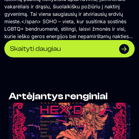
vakarėliais ir drąsiu, šiuolaikišku požiūriu į naktinį
gyvenimą. Tai viena saugiausių ir atviriausių erdvių
mieste.</span> SOHO – vieta, kur susitinka sostinės
LGBTQ+ bendruomenė, stilingi, laisvi žmonės ir visi,
kurie ieško geros energijos bei nepamirštamų nakties
akimirkų.
Skaityti daugiau
Artėjantys renginiai