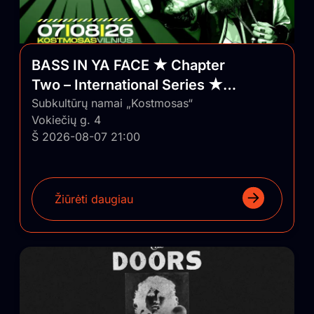
BASS IN YA FACE ★ Chapter
Two – International Series ★
Vilnius/Lithuania
Subkultūrų namai „Kostmosas“
Vokiečių g. 4
Š 2026-08-07 21:00
Žiūrėti daugiau