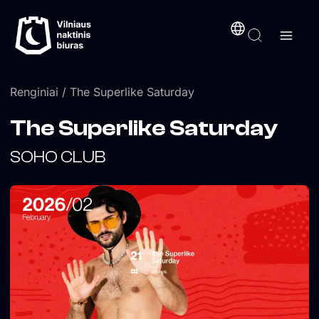
Pereiti
turinį
prie
turinio
Renginiai
/ The Superlike Saturday
The Superlike Saturday
SOHO CLUB