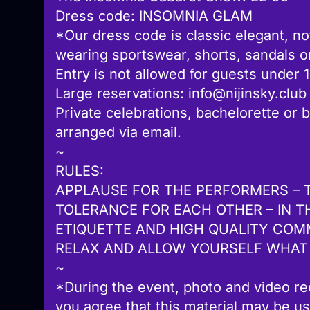
Dress code: INSOMNIA GLAM
*Our dress code is classic elegant, not
wearing sportswear, shorts, sandals or 
Entry is not allowed for guests under 
Large reservations: info@nijinsky.club
Private celebrations, bachelorette or b
arranged via email.
~
RULES:
APPLAUSE FOR THE PERFORMERS – 
TOLERANCE FOR EACH OTHER – IN T
ETIQUETTE AND HIGH QUALITY COM
RELAX AND ALLOW YOURSELF WHAT
~
*During the event, photo and video rec
you agree that this material may be u