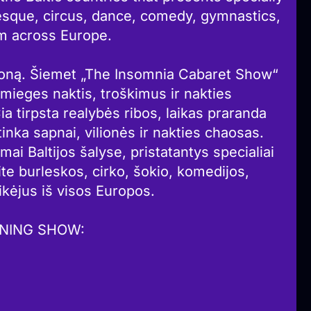
esque, circus, dance, comedy, gymnastics,
m across Europe.
 sezoną. Šiemet „The Insomnia Cabaret Show“
emieges naktis, troškimus ir nakties
a tirpsta realybės ribos, laikas praranda
inka sapnai, vilionės ir nakties chaosas.
namai Baltijos šalyse, pristatantys specialiai
te burleskos, cirko, šokio, komedijos,
ikėjus iš visos Europos.
ENING SHOW: