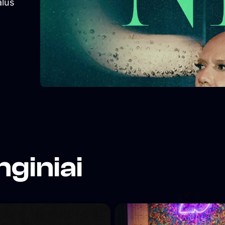
alūs
nginiai