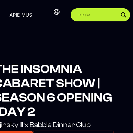
APIE MUS
THE INSOMNIA
CABARET SHOW |
SEASON 6 OPENING
 DAY 2
jinsky III x Babble Dinner Club