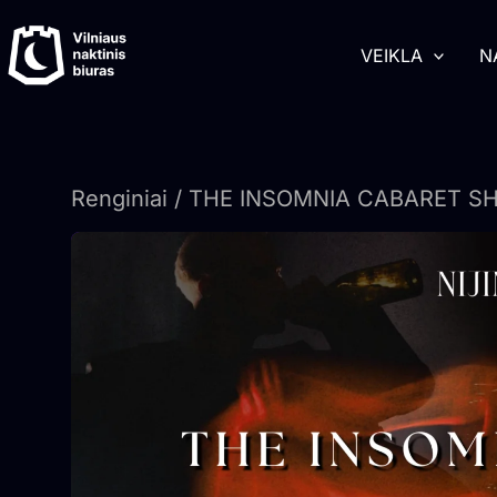
Pereiti
turinį
prie
VEIKLA
N
turinio
Renginiai
/ THE INSOMNIA CABARET SH