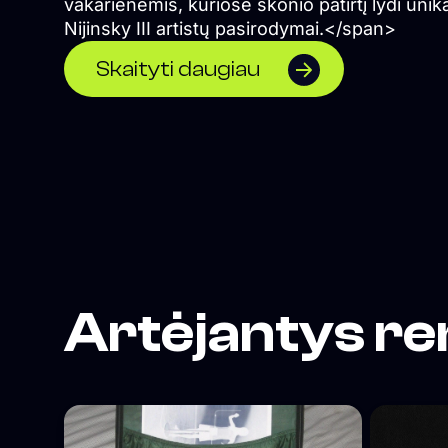
vakarienėmis, kuriose skonio patirtį lydi unik
Nijinsky III artistų pasirodymai.</span>
Skaityti daugiau
Artėjantys re