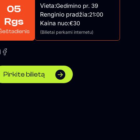
Vieta:
Gedimino pr. 39
05
Renginio pradžia:
21:00
Rgs
Kaina nuo:
€30
Šeštadienis
(Bilietai perkami internetu)
Pirkite bilietą