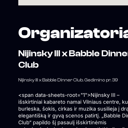
Organizatori
Nijinsky III x Babble Dinn
Club
Nijinsky III x Babble Dinner Club. Gedimino pr. 39
<span data-sheets-root="1">Nijinsky III –
išskirtiniai kabareto namai Vilniaus centre, ku
burleska, šokis, cirkas ir muzika susilieja į dr
elegantišką ir gyvą scenos patirtį. „Babble D
Club“ papildo šį pasaulį išskirtinėmis