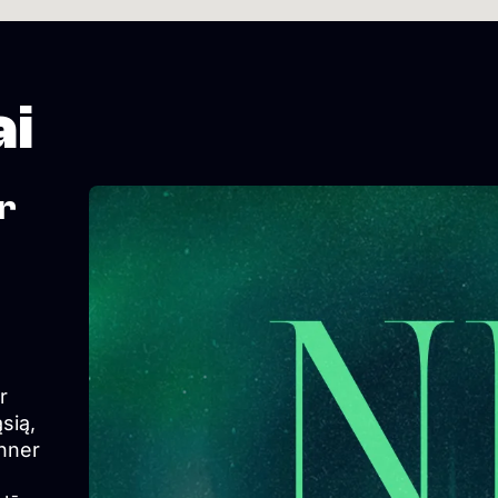
ai
er
r
ąsią,
inner