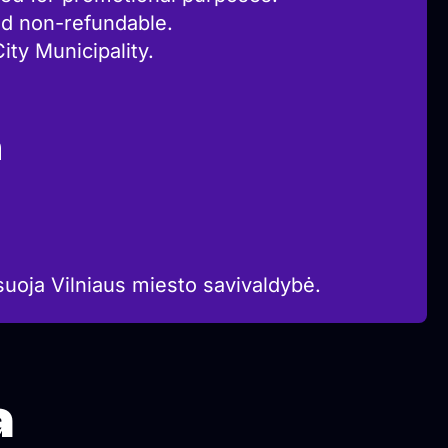
d non-refundable.
ity Municipality.
a
suoja Vilniaus miesto savivaldybė.
a