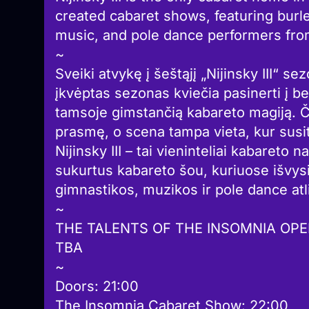
created cabaret shows, featuring burl
music, and pole dance performers fro
~
Sveiki atvykę į šeštąjį „Nijinsky III“
įkvėptas sezonas kviečia pasinerti į b
tamsoje gimstančią kabareto magiją. Či
prasmę, o scena tampa vieta, kur susit
Nijinsky III – tai vieninteliai kabareto 
sukurtus kabareto šou, kuriuose išvysi
gimnastikos, muzikos ir pole dance atl
~
THE TALENTS OF THE INSOMNIA OP
TBA
~
Doors: 21:00
The Insomnia Cabaret Show: 22:00