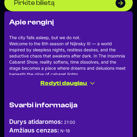
Pirkite bilietą
Apie renginį
The city falls asleep, but we do not.
Welcome to the 6th season of Nijinsky III — a world
inspired by sleepless nights, restless desires, and the
seductive chaos that awakens after dark. In The Insomnia
Cabaret Show, reality softens, time dissolves, and the
stage becomes a place where dreams and delusions meet
beneath the glow of cabaret lights.
Nijinsky III is the only cabaret home in the Baltic countries
Rodyti daugiau
that presents specially created cabaret shows, featuring
burlesque, circus, dance, comedy, gymnastics, music, and
pole dance performers from across Europe.
Svarbi informacija
~
Sveiki atvykę į šeštąjį „Nijinsky III“ sezoną. Šiemet „The
Insomnia Cabaret Show“ įkvėptas sezonas kviečia
Durys atidaromos:
21:00
pasinerti į bemieges naktis, troškimus ir nakties tamsoje
Amžiaus cenzas:
gimstančią kabareto magiją. Čia tirpsta realybės ribos,
N-18
laikas praranda prasmę, o scena tampa vieta, kur susitinka