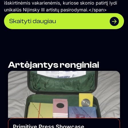
išskirtinėmis vakarienėmis, kuriose skonio patirtį lydi
unikalūs Nijinsky III artistų pasirodymai.</span>
Skaityti daugiau
Artėjantys renginiai
Primitive Press Showcase