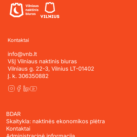
Kontaktai
info@vnb.lt
VšĮ Vilniaus naktinis biuras
Vilniaus g. 22-3, Vilnius LT-01402
Į. k. 306350882
BDAR
Skaitykla: naktinės ekonomikos plėtra
Kontaktai
Administracinė informacija