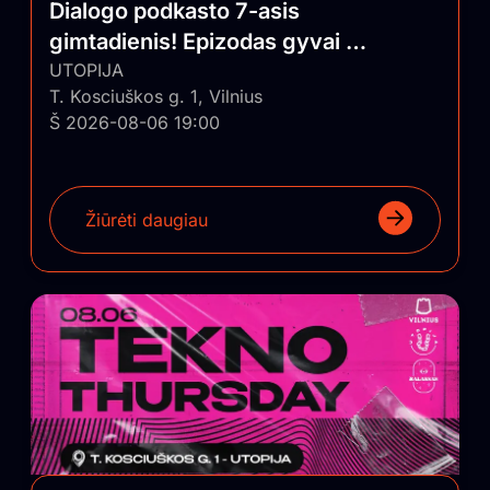
Dialogo podkasto 7-asis
gimtadienis! Epizodas gyvai su
auditorija
UTOPIJA
T. Kosciuškos g. 1, Vilnius
Š 2026-08-06 19:00
Žiūrėti daugiau