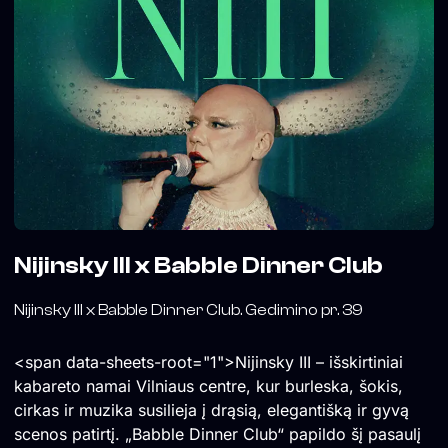
Nijinsky III x Babble Dinner Club
Nijinsky III x Babble Dinner Club. Gedimino pr. 39
<span data-sheets-root="1">Nijinsky III – išskirtiniai
kabareto namai Vilniaus centre, kur burleska, šokis,
cirkas ir muzika susilieja į drąsią, elegantišką ir gyvą
scenos patirtį. „Babble Dinner Club“ papildo šį pasaulį