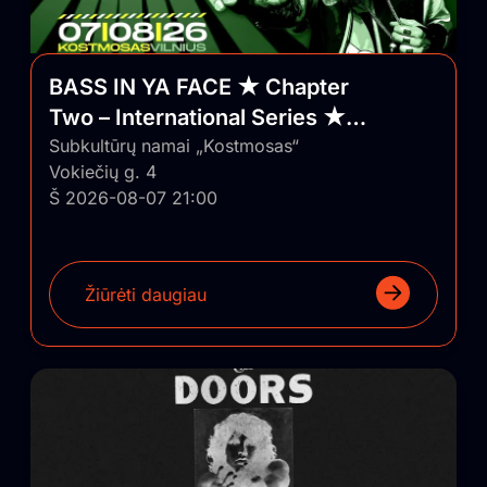
BASS IN YA FACE ★ Chapter
Two – International Series ★
Vilnius/Lithuania
Subkultūrų namai „Kostmosas“
Vokiečių g. 4
Š 2026-08-07 21:00
Žiūrėti daugiau