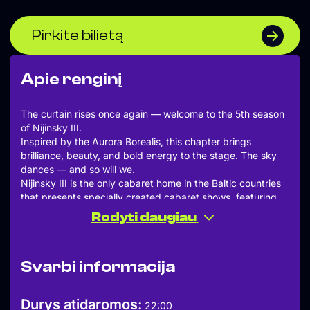
Pirkite bilietą
Apie renginį
The curtain rises once again — welcome to the 5th season
of Nijinsky III.
Inspired by the Aurora Borealis, this chapter brings
brilliance, beauty, and bold energy to the stage. The sky
dances — and so will we.
Nijinsky III is the only cabaret home in the Baltic countries
that presents specially created cabaret shows, featuring
burlesque, circus, dance, comedy, gymnastics, music, and
Rodyti daugiau
pole dance performers from across Europe.
~
Sveiki atvykę į penktąjį „Nijinsky III“ sezoną. Šiemet,
Svarbi informacija
Aurora Borealis įkvėptas sezonas į sceną atneš spindesio,
grožio ir išskirtinai drąsios energijos. Dangus šoka –
šoksime ir mes.
Durys atidaromos:
22:00
Nijinsky III – tai vieninteliai kabareto namai Baltijos šalyse