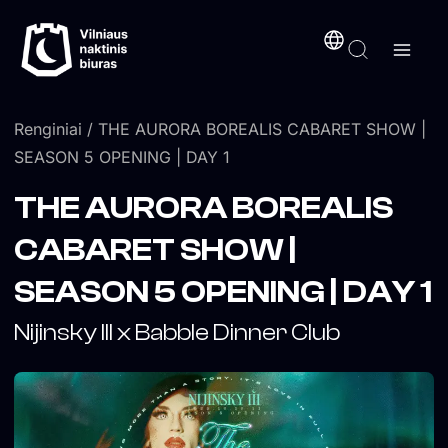
Pereiti
turinį
prie
turinio
Renginiai
/ THE AURORA BOREALIS CABARET SHOW |
SEASON 5 OPENING | DAY 1
THE AURORA BOREALIS
CABARET SHOW |
SEASON 5 OPENING | DAY 1
Nijinsky III x Babble Dinner Club