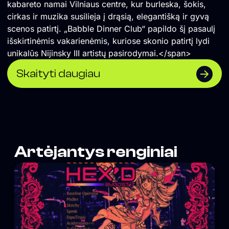
kabareto namai Vilniaus centre, kur burleska, šokis,
cirkas ir muzika susilieja į drąsią, elegantišką ir gyvą
scenos patirtį. „Babble Dinner Club“ papildo šį pasaulį
išskirtinėmis vakarienėmis, kuriose skonio patirtį lydi
unikalūs Nijinsky III artistų pasirodymai.</span>
Skaityti daugiau
Artėjantys renginiai