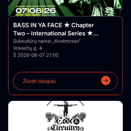
BASS IN YA FACE ★ Chapter
Two – International Series ★
Vilnius/Lithuania
Subkultūrų namai „Kostmosas“
Vokiečių g. 4
Š 2026-08-07 21:00
Žiūrėti daugiau