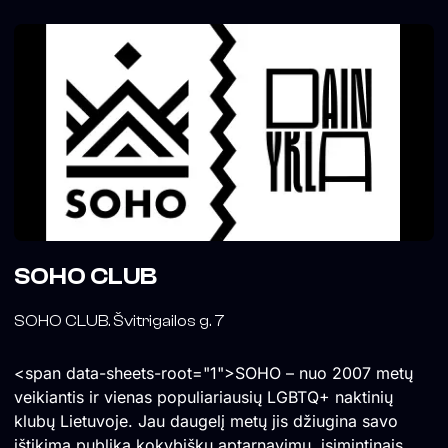
SOHO CLUB
SOHO CLUB. Švitrigailos g. 7
<span data-sheets-root="1">SOHO – nuo 2007 metų
veikiantis ir vienas populiariausių LGBTQ+ naktinių
klubų Lietuvoje. Jau daugelį metų jis džiugina savo
ištikimą publiką kokybišku aptarnavimu, įsimintinais