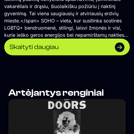
vakarėliais ir drąsiu, šiuolaikišku požiūriu į naktinį
gyvenimą. Tai viena saugiausių ir atviriausių erdvių
mieste.</span> SOHO – vieta, kur susitinka sostinės
LGBTQ+ bendruomenė, stilingi, laisvi žmonės ir visi,
kurie ieško geros energijos bei nepamirštamų nakties
akimirkų.
Skaityti daugiau
Artėjantys renginiai