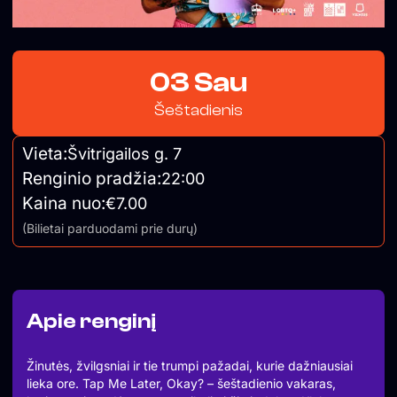
03 Sau
Šeštadienis
Vieta:
Švitrigailos g. 7
Renginio pradžia:
22:00
Kaina nuo:
€7.00
(Bilietai parduodami prie durų)
Apie renginį
Žinutės, žvilgsniai ir tie trumpi pažadai, kurie dažniausiai
lieka ore. Tap Me Later, Okay? – šeštadienio vakaras,