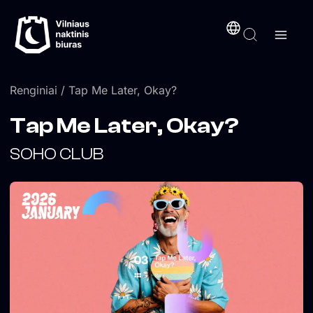
Pereiti
turinį
prie
turinio
Renginiai
/ Tap Me Later, Okay?
Tap Me Later, Okay?
SOHO CLUB