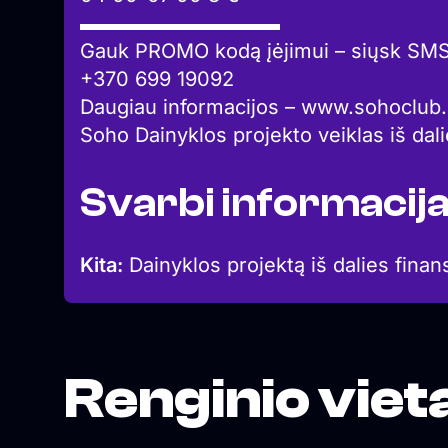
▬▬▬▬▬▬▬▬▬▬
Gauk PROMO kodą įėjimui – siųsk SM
+370 699 19092
Daugiau informacijos – www.sohoclub.
Soho Dainyklos projekto veiklas iš dal
Svarbi informacij
Kita:
Dainyklos projektą iš dalies finan
Renginio viet