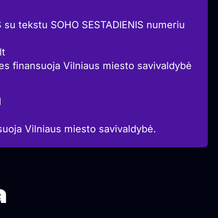
S su tekstu SOHO SESTADIENIS numeriu
lt
ies finansuoja Vilniaus miesto savivaldybė
a
suoja Vilniaus miesto savivaldybė.
a