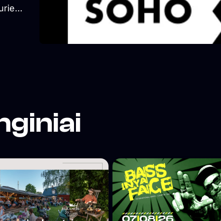
urie
ties
nginiai