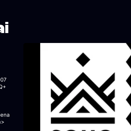
ai
007
TQ+
viena
n>
+