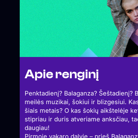
Apie renginį
Penktadienį? Balaganza? Šeštadienį? Ba
meilės muzikai, šokiui ir blizgesiui. Ka
šiais metais? O kas šokių aikštelėje ket
stipriau ir duris atveriame anksčiau, ta
daugiau!
Pirmoje vakaro dalyje – prieš Balagan