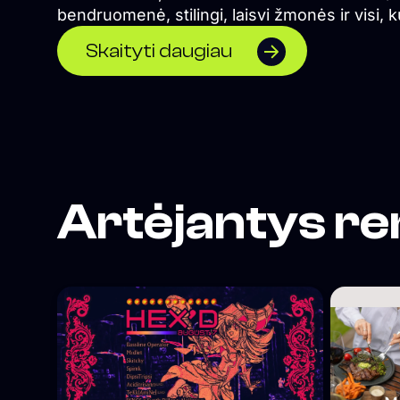
bendruomenė, stilingi, laisvi žmonės ir visi, k
ieško geros energijos bei nepamirštamų nak
Skaityti daugiau
akimirkų.
Artėjantys re