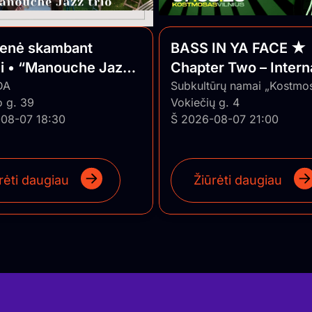
ienė skambant
BASS IN YA FACE ★
ui • “Manouche Jazz
Chapter Two – Intern
DA
Series ★ Vilnius/Lith
Subkultūrų namai „Kostmo
o g. 39
Vokiečių g. 4
08-07 18:30
Š 2026-08-07 21:00
rėti daugiau
Žiūrėti daugiau