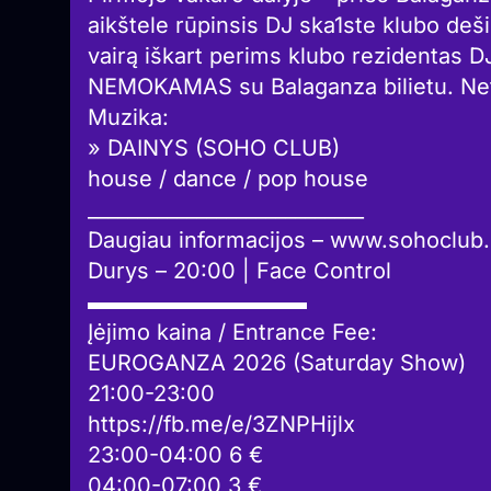
aikštele rūpinsis DJ ska1ste klubo deši
vairą iškart perims klubo rezidentas D
NEMOKAMAS su Balaganza bilietu. Netur
Muzika:
» DAINYS (SOHO CLUB)
house / dance / pop house
____________________________
Daugiau informacijos – www.sohoclub.
Durys – 20:00 | Face Control
▬▬▬▬▬▬▬▬▬▬
Įėjimo kaina / Entrance Fee:
EUROGANZA 2026 (Saturday Show)
21:00-23:00
https://fb.me/e/3ZNPHijlx
23:00-04:00 6 €
04:00-07:00 3 €