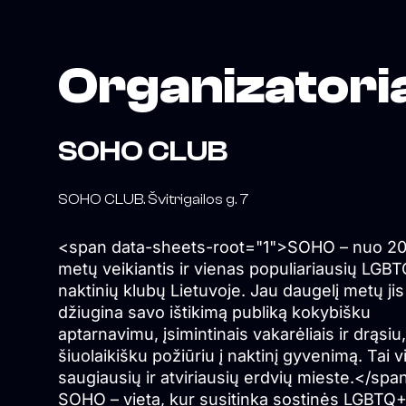
Organizatori
SOHO CLUB
SOHO CLUB. Švitrigailos g. 7
<span data-sheets-root="1">SOHO – nuo 2
metų veikiantis ir vienas populiariausių LGB
naktinių klubų Lietuvoje. Jau daugelį metų jis
džiugina savo ištikimą publiką kokybišku
aptarnavimu, įsimintinais vakarėliais ir drąsiu,
šiuolaikišku požiūriu į naktinį gyvenimą. Tai 
saugiausių ir atviriausių erdvių mieste.</spa
SOHO – vieta, kur susitinka sostinės LGBTQ