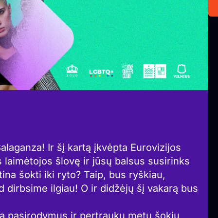
laganza! Ir šį kartą įkvėpta Eurovizijos
s laimėtojos šlovę ir jūsų balsus susirinks
ina šokti iki ryto? Taip, bus ryškiau,
d dirbsime ilgiau! O ir didžėjų šį vakarą bus
za pasirodymus ir pertraukų metu šokių