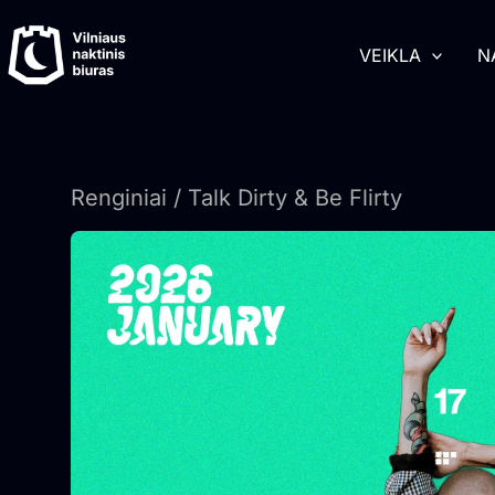
Pereiti
turinį
prie
VEIKLA
N
turinio
Renginiai
/ Talk Dirty & Be Flirty