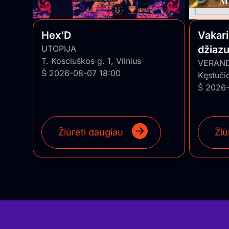
Hex’D
Vakar
UTOPIJA
džiaz
T. Kosciuškos g. 1, Vilnius
trio”
VERAN
Š 2026-08-07 18:00
Kęstuči
Š 2026-
Žiūrėti daugiau
Žiū