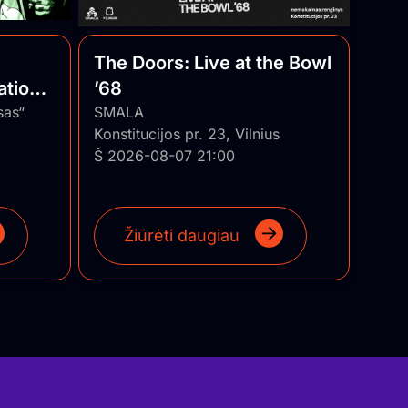
The Doors: Live at the Bowl
ational
’68
uania
sas“
SMALA
Konstitucijos pr. 23, Vilnius
Š 2026-08-07 21:00
Žiūrėti daugiau