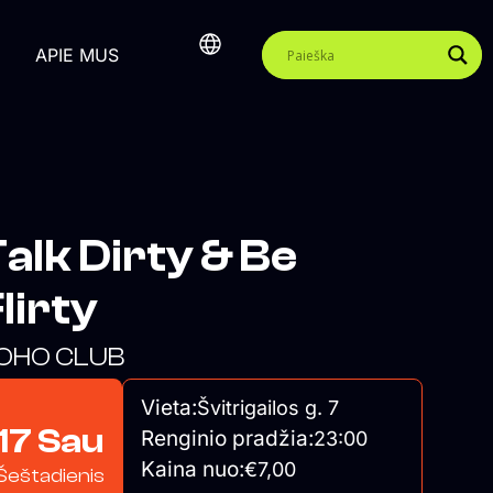
APIE MUS
alk Dirty & Be
lirty
OHO CLUB
Vieta:
Švitrigailos g. 7
17 Sau
Renginio pradžia:
23:00
Kaina nuo:
€7,00
Šeštadienis