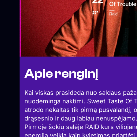
Apie renginį
Kai viskas prasideda nuo saldaus pažad
nuodėminga naktimi. Sweet Taste Of T
atrodo nekaltas tik pirmą pusvalandį, 
drąsesnio ir daug labiau nenuspėjamo
Pirmoje šokių salėje RAID kurs viliojan
energija veikia kaip kvietimas priartėti, 