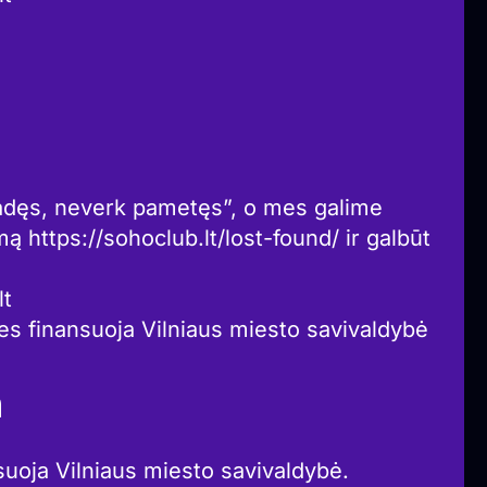
 radęs, neverk pametęs”, o mes galime
rmą https://sohoclub.lt/lost-found/ ir galbūt
lt
ies finansuoja Vilniaus miesto savivaldybė
a
suoja Vilniaus miesto savivaldybė.