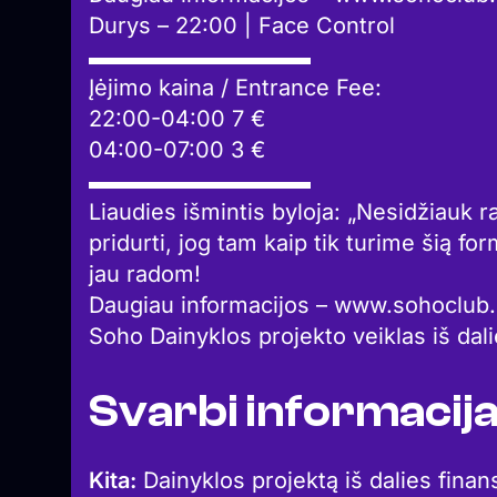
Durys – 22:00 | Face Control
▬▬▬▬▬▬▬▬▬▬
Įėjimo kaina / Entrance Fee:
22:00-04:00 7 €
04:00-07:00 3 €
▬▬▬▬▬▬▬▬▬▬
Liaudies išmintis byloja: „Nesidžiauk
pridurti, jog tam kaip tik turime šią fo
jau radom!
Daugiau informacijos – www.sohoclub.
Soho Dainyklos projekto veiklas iš dal
Svarbi informacij
Kita:
Dainyklos projektą iš dalies finan