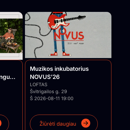
Muzikos inkubatorius
angumi
NOVUS’26
LOFTAS
Švitrigailos g. 29
Š 2026-08-11 19:00
Žiūrėti daugiau