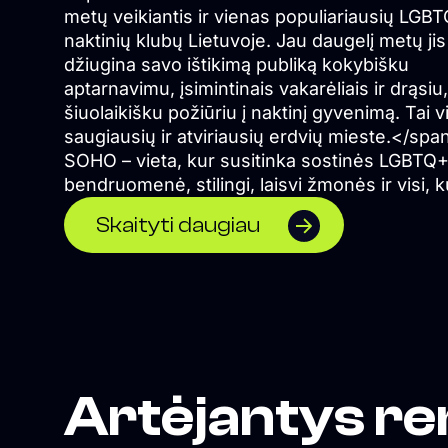
metų veikiantis ir vienas populiariausių LGB
naktinių klubų Lietuvoje. Jau daugelį metų jis
džiugina savo ištikimą publiką kokybišku
aptarnavimu, įsimintinais vakarėliais ir drąsiu,
šiuolaikišku požiūriu į naktinį gyvenimą. Tai 
saugiausių ir atviriausių erdvių mieste.</spa
SOHO – vieta, kur susitinka sostinės LGBTQ
bendruomenė, stilingi, laisvi žmonės ir visi, k
ieško geros energijos bei nepamirštamų nak
Skaityti daugiau
akimirkų.
Artėjantys re