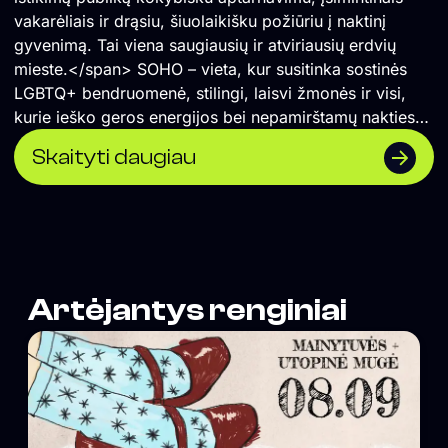
vakarėliais ir drąsiu, šiuolaikišku požiūriu į naktinį
gyvenimą. Tai viena saugiausių ir atviriausių erdvių
mieste.</span> SOHO – vieta, kur susitinka sostinės
LGBTQ+ bendruomenė, stilingi, laisvi žmonės ir visi,
kurie ieško geros energijos bei nepamirštamų nakties
akimirkų.
Skaityti daugiau
Artėjantys renginiai