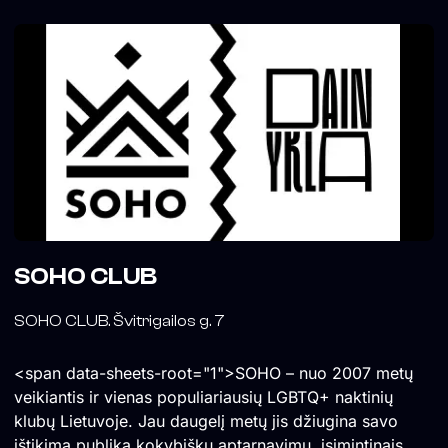
SOHO CLUB
SOHO CLUB. Švitrigailos g. 7
<span data-sheets-root="1">SOHO – nuo 2007 metų
veikiantis ir vienas populiariausių LGBTQ+ naktinių
klubų Lietuvoje. Jau daugelį metų jis džiugina savo
ištikimą publiką kokybišku aptarnavimu, įsimintinais