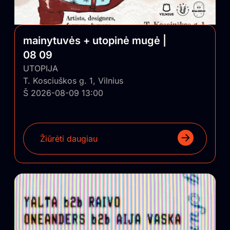
mainytuvės + utopinė mugė |
08 09
UTOPIJA
T. Kosciuškos g. 1, Vilnius
Š 2026-08-09 13:00
Žiūrėti daugiau