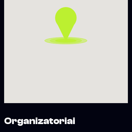
04:00-07:00 3 €
▬▬▬▬▬▬▬▬▬▬
Gauk PROMO kodą įėjimui – siųsk SMS su tekstu SOHO
PENKTADIENIS numeriu +370 699 19092
Daugiau informacijos – www.sohoclub.lt
Soho Dainyklos projekto veiklas iš dalies finansuoja Vilniaus
miesto savivaldybė
Organizatoriai