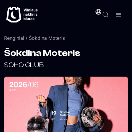
Pereiti
turinį
prie
turinio
Renginiai
/ Šokdina Moteris
Šokdina Moteris
SOHO CLUB