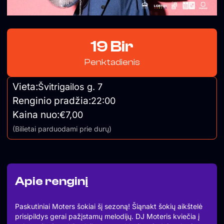
19 Bir
Penktadienis
Vieta:
Švitrigailos g. 7
Renginio pradžia:
22:00
Kaina nuo:
€7,00
(Bilietai parduodami prie durų)
Apie renginį
Paskutiniai Moters šokiai šį sezoną! Šiąnakt šokių aikštelė
prisipildys gerai pažįstamų melodijų. DJ Moteris kviečia į