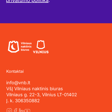
privatumo politika
.
Kontaktai
info@vnb.lt
VšĮ Vilniaus naktinis biuras
Vilniaus g. 22-3, Vilnius LT-01402
Į. k. 306350882