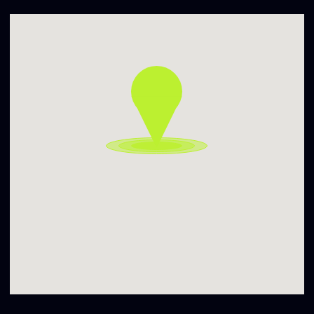
» RAID (SOHO CLUB)
mashups / pop / house pop
____________________________
Daugiau informacijos – www.sohoclub.lt
Durys – 22:00 | Face Control
▬▬▬▬▬▬▬▬▬▬
Įėjimo kaina / Entrance Fee:
22:00-04:00 7 €
04:00-07:00 3 €
▬▬▬▬▬▬▬▬▬▬
Liaudies išmintis byloja: „Nesidžiauk radęs, neverk
pametęs”, o mes galime pridurti, jog tam kaip tik turime šią
formą https://sohoclub.lt/lost-found/ ir galbūt jau radom!
Daugiau informacijos – www.sohoclub.lt
Soho Dainyklos projekto veiklas iš dalies finansuoja Vilniaus
miesto savivaldybė