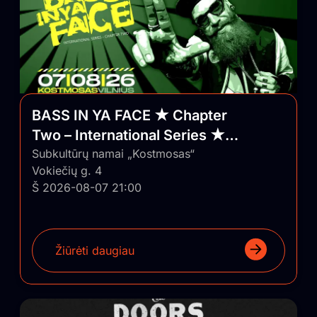
BASS IN YA FACE ★ Chapter
Two – International Series ★
Vilnius/Lithuania
Subkultūrų namai „Kostmosas“
Vokiečių g. 4
Š 2026-08-07 21:00
Žiūrėti daugiau