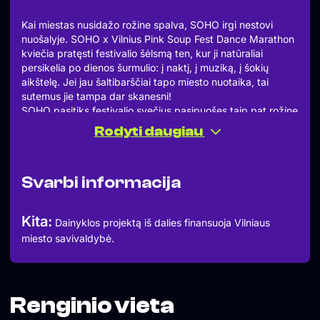
Kai miestas nusidažo rožine spalva, SOHO irgi nestovi
nuošalyje. SOHO x Vilnius Pink Soup Fest Dance Marathon
kviečia pratęsti festivalio šėlsmą ten, kur ji natūraliai
persikelia po dienos šurmulio: į naktį, į muziką, į šokių
aikštelę. Jei jau šaltibarščiai tapo miesto nuotaika, tai
sutemus jie tampa dar skanesni!
SOHO pasitiks festivalio svečius pasipuošęs taip pat rožine
spalva, todėl vos atėjus bus aišku, kad čia vyksta ne eilinis
Rodyti daugiau
penktadienis, o tikras festivalio afteris. Vakaro dress
code’as kaip ir aiškus – pink. Atėjus su rožiniu įvaizdžiu
lauks ne tik nemokamas įėjimas į Šaltibarščių festivalio
Svarbi informacija
vakarėlį SOHO klube, bet ir rožinis pasitikimo gėrimas. Ši
taisyklė galios abi savaitgalio naktis.
Tikras rožinis šokių maratonas, kuris prasidės penktadienį
Kita:
Dainyklos projektą iš dalies finansuoja Vilniaus
ir tęsis iki pat sekmadienio ryto! Galima tikėtis daugiau
miesto savivaldybė.
žaismo, daugiau spalvos, daugiau absurdiško žavesio ir
daugiau gero humoro. Tokios naktys visada turi truputį
camp, truputį chaos ir labai daug bendro džiaugsmo. Ateini
ne tik pašokti, bet ir dar kartą pasidžiaugti tuo, kad Vilnius
moka būti linksmas!
Renginio vieta
Muzika: