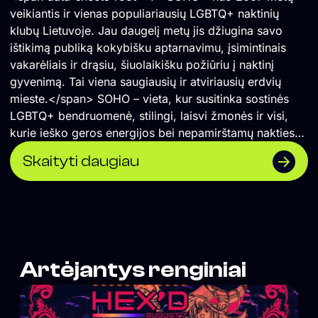
veikiantis ir vienas populiariausių LGBTQ+ naktinių
klubų Lietuvoje. Jau daugelį metų jis džiugina savo
ištikimą publiką kokybišku aptarnavimu, įsimintinais
vakarėliais ir drąsiu, šiuolaikišku požiūriu į naktinį
gyvenimą. Tai viena saugiausių ir atviriausių erdvių
mieste.</span> SOHO – vieta, kur susitinka sostinės
LGBTQ+ bendruomenė, stilingi, laisvi žmonės ir visi,
kurie ieško geros energijos bei nepamirštamų nakties
akimirkų.
Skaityti daugiau
Artėjantys renginiai