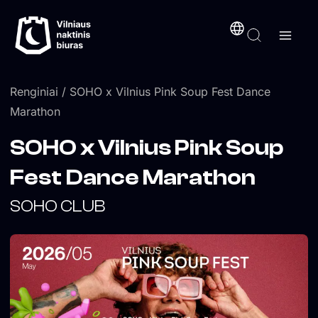
Pereiti
turinį
prie
turinio
Renginiai
/ SOHO x Vilnius Pink Soup Fest Dance
Marathon
SOHO x Vilnius Pink Soup
Fest Dance Marathon
SOHO CLUB