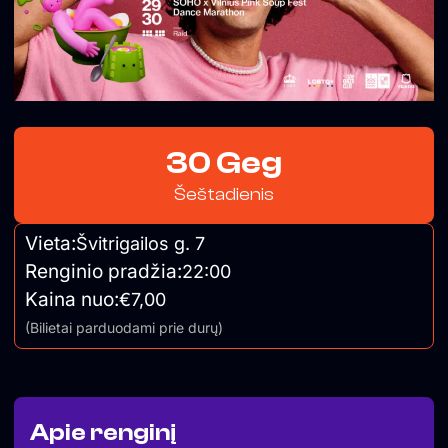
30 Geg
Šeštadienis
Vieta:
Švitrigailos g. 7
Renginio pradžia:
22:00
Kaina nuo:
€7,00
(Bilietai parduodami prie durų)
Apie renginį