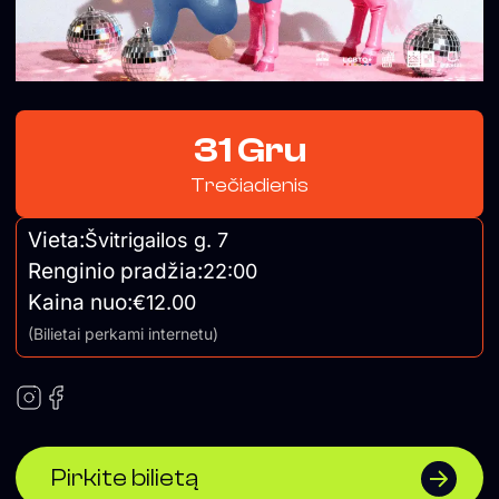
31 Gru
Trečiadienis
Vieta:
Švitrigailos g. 7
Renginio pradžia:
22:00
Kaina nuo:
€12.00
(Bilietai perkami internetu)
Pirkite bilietą