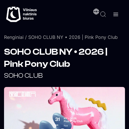
Pereiti
turinį
prie
turinio
Renginiai
/ SOHO CLUB NY • 2026 | Pink Pony Club
SOHO CLUB NY • 2026 |
Pink Pony Club
SOHO CLUB