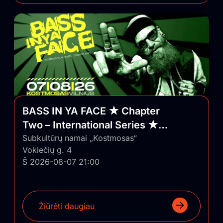
BASS IN YA FACE ★ Chapter
Two – International Series ★
Vilnius/Lithuania
Subkultūrų namai „Kostmosas“
Vokiečių g. 4
Š 2026-08-07 21:00
Žiūrėti daugiau