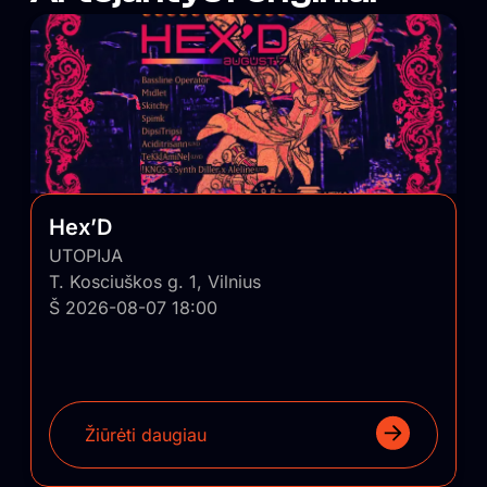
if the event is canceled or rescheduled
Please note that payments via REVOLUT may take longer
to process If possible, we recommend using an alternative
payment method
Hex’D
UTOPIJA
T. Kosciuškos g. 1, Vilnius
Š 2026-08-07 18:00
Žiūrėti daugiau