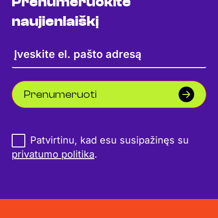
Prenumeruokite
naujienlaiškį
Prenumeruoti
Patvirtinu, kad esu susipažinęs su
privatumo politika
.