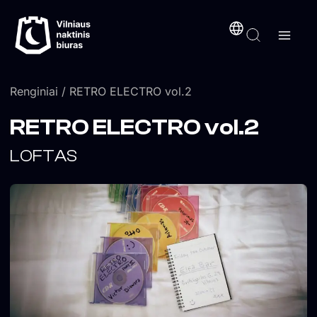
Pereiti
turinį
prie
turinio
Renginiai
/ RETRO ELECTRO vol.2
RETRO ELECTRO vol.2
LOFTAS