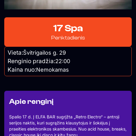
17 Spa
Penktadienis
Vieta:
Švitrigailos g. 29
Renginio pradžia:
22:00
Kaina nuo:
Nemokamas
Apie renginį
Spalio 17 d. Į ELFA BAR sugrįžta „Retro Electro“ – antroji
serijos naktis, kuri sugrąžins klausytojus ir šokėjus į
praeities elektronikos skambesius. Nuo acid house, breaks,
classic house iki disco ir kitų žanrų.