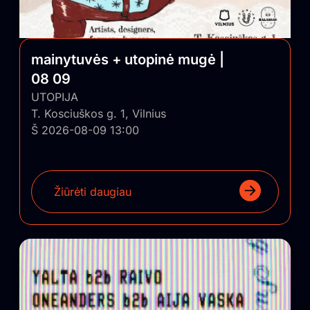
mainytuvės + utopinė mugė |
08 09
UTOPIJA
T. Kosciuškos g. 1, Vilnius
Š 2026-08-09 13:00
Žiūrėti daugiau