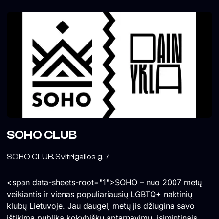
SOHO CLUB
SOHO CLUB. Švitrigailos g. 7
<span data-sheets-root="1">SOHO – nuo 2007 metų
veikiantis ir vienas populiariausių LGBTQ+ naktinių
klubų Lietuvoje. Jau daugelį metų jis džiugina savo
ištikimą publiką kokybišku aptarnavimu, įsimintinais