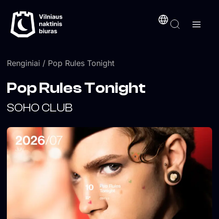
Pereiti
turinį
prie
turinio
Renginiai
/ Pop Rules Tonight
Pop Rules Tonight
SOHO CLUB