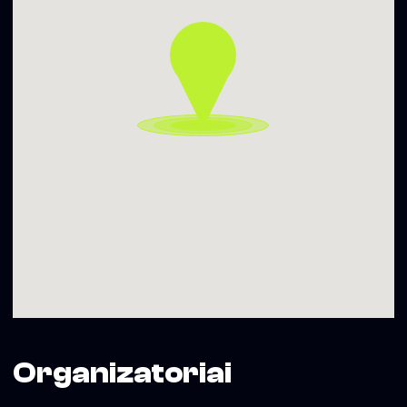
22:00-04:00 7 €
04:00-07:00 3 €
▬▬▬▬▬▬▬▬▬▬
Gauk PROMO kodą įėjimui – siųsk SMS su tekstu SOHO
PENKTADIENIS numeriu +370 699 19092
Daugiau informacijos – www.sohoclub.lt
Soho Dainyklos projekto veiklas iš dalies finansuoja Vilniaus
miesto savivaldybė
Organizatoriai