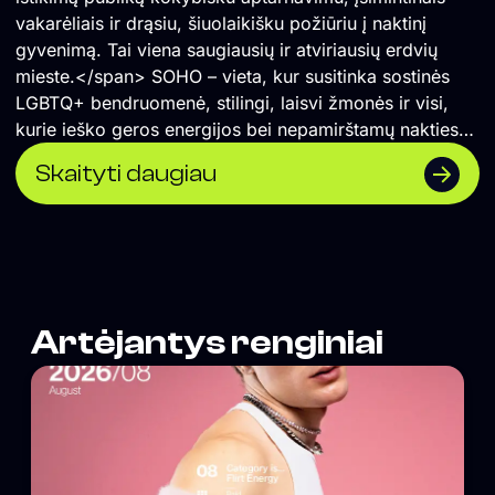
vakarėliais ir drąsiu, šiuolaikišku požiūriu į naktinį
gyvenimą. Tai viena saugiausių ir atviriausių erdvių
mieste.</span> SOHO – vieta, kur susitinka sostinės
LGBTQ+ bendruomenė, stilingi, laisvi žmonės ir visi,
kurie ieško geros energijos bei nepamirštamų nakties
akimirkų.
Skaityti daugiau
Artėjantys renginiai