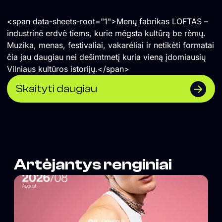
<span data-sheets-root="1">Menų fabrikas LOFTAS –
industrinė erdvė tiems, kurie mėgsta kultūrą be rėmų.
Muzika, menas, festivaliai, vakarėliai ir netikėti formatai
čia jau daugiau nei dešimtmetį kuria vieną įdomiausių
Vilniaus kultūros istorijų.</span>
Skaityti daugiau
Artėjantys renginiai