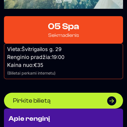
05 Spa
Sekmadienis
Vieta:
Švitrigailos g. 29
Renginio pradžia:
19:00
Kaina nuo:
€35
(Bilietai perkami internetu)
Pirkite bilietą
Apie renginį