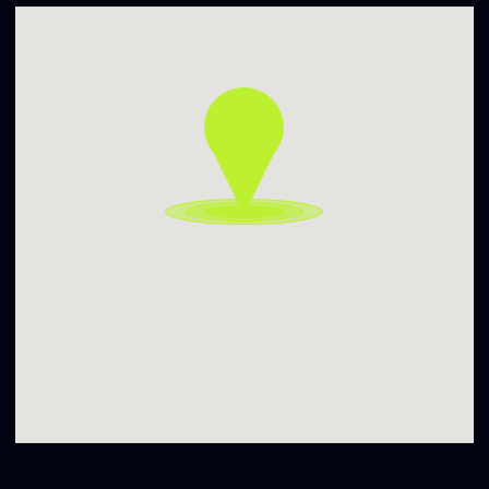
fck war!