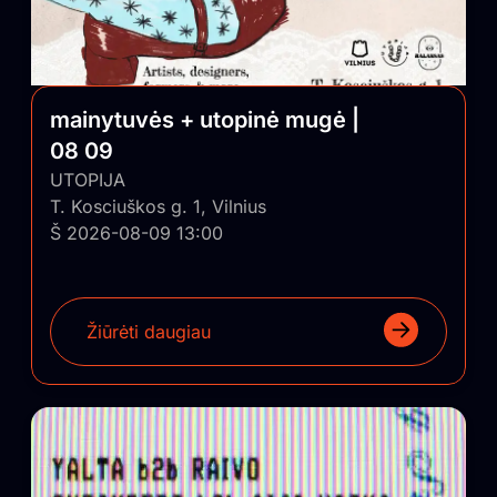
mainytuvės + utopinė mugė |
08 09
UTOPIJA
T. Kosciuškos g. 1, Vilnius
Š 2026-08-09 13:00
Žiūrėti daugiau