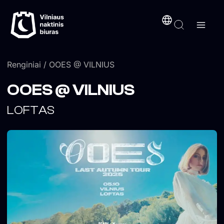
Pereiti
turinį
prie
turinio
Renginiai
/ OOES @ VILNIUS
OOES @ VILNIUS
LOFTAS