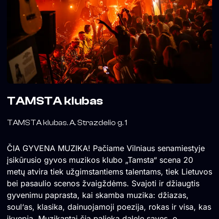
TAMSTA klubas
TAMSTA klubas. A. Strazdelio g. 1
ČIA GYVENA MUZIKA! Pačiame Vilniaus senamiestyje
įsikūrusio gyvos muzikos klubo „Tamsta“ scena 20
metų atvira tiek užgimstantiems talentams, tiek Lietuvos
bei pasaulio scenos žvaigždėms. Svajoti ir džiaugtis
gyvenimu paprasta, kai skamba muzika: džiazas,
soul‘as, klasika, dainuojamoji poezija, rokas ir visa, kas
įkvepia. Muzikantai čia palieka dalelę savęs, o