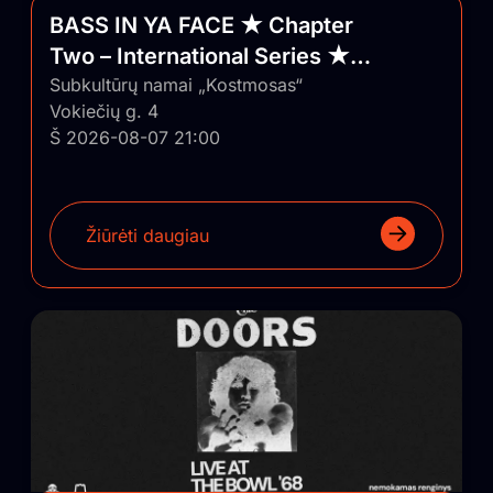
BASS IN YA FACE ★ Chapter
Two – International Series ★
Vilnius/Lithuania
Subkultūrų namai „Kostmosas“
Vokiečių g. 4
Š 2026-08-07 21:00
Žiūrėti daugiau