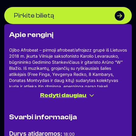
Pirkite bilietą
Apie renginį
Ojibo Afrobeat – pirmoji afrobeat/afrojazz grupė iš Lietuvos
2018 m. įkurta Vilniuje saksofonisto Karolio Levarausko,
būgnininko Gedimino Stankevičiaus ir gitaristo Arūno “W”
Blažio. Iš muzikantų, grojančių su ryškiausiais šalies
atlikėjais (Free Finga, Yevgenya Redko, 8 Kambarys,
Donatas Montvydas ir daug kitų) sudarytas kolektyvas
kuria ir atlieka itin ritmingą, energingą garso takelį
nukeliantį į afrobeat ištakas Nigerijoje, kur šis žanras ir
Rodyti daugiau
užgimė. Grupė išleido vinilą Graikijos leidybos kompanijoje
“Green Cookie Records”, jų kūriniai skambėjo tokių
pripažintų radijų kaip BBC6, Radio 3 ir NPR eteriuose, o itin
Svarbi informacija
teigiamo įvertinimo sulaukė net iš viename koncerte
apsilankiusio “Snarky Puppy” garso režisieriaus.
Koncertuose – energingi afro-ritmai, šokių pulsas ir geros
Durys atidaromos:
18:00
vibracijos.