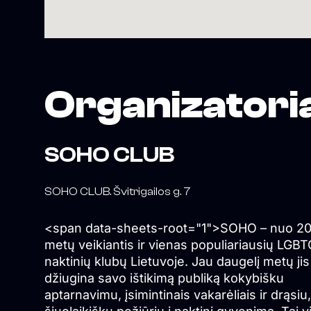
Organizatori
SOHO CLUB
SOHO CLUB. Švitrigailos g. 7
<span data-sheets-root="1">SOHO – nuo 2
metų veikiantis ir vienas populiariausių LGB
naktinių klubų Lietuvoje. Jau daugelį metų jis
džiugina savo ištikimą publiką kokybišku
aptarnavimu, įsimintinais vakarėliais ir drąsiu,