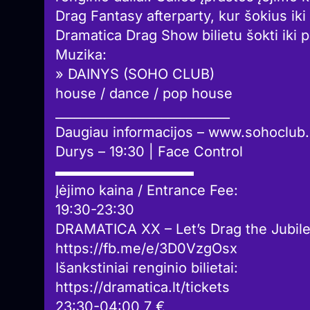
Drag Fantasy afterparty, kur šokius ik
Dramatica Drag Show bilietu šokti iki 
Muzika:
» DAINYS (SOHO CLUB)
house / dance / pop house
____________________________
Daugiau informacijos – www.sohoclub.
Durys – 19:30 | Face Control
▬▬▬▬▬▬▬▬▬▬
Įėjimo kaina / Entrance Fee:
19:30-23:30
DRAMATICA XX – Let’s Drag the Jubil
https://fb.me/e/3D0VzgOsx
Išankstiniai renginio bilietai:
https://dramatica.lt/tickets
23:30-04:00 7 €