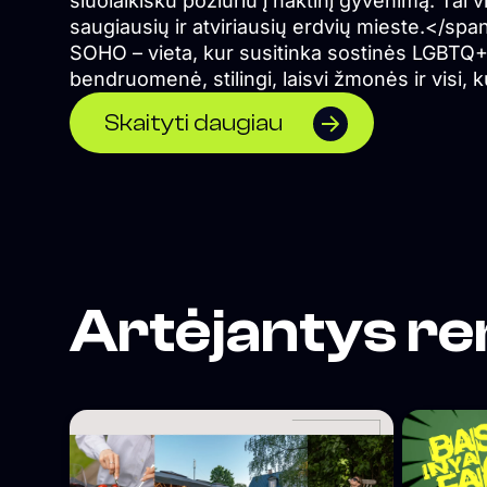
šiuolaikišku požiūriu į naktinį gyvenimą. Tai 
saugiausių ir atviriausių erdvių mieste.</spa
SOHO – vieta, kur susitinka sostinės LGBTQ
bendruomenė, stilingi, laisvi žmonės ir visi, k
ieško geros energijos bei nepamirštamų nak
Skaityti daugiau
akimirkų.
Artėjantys re