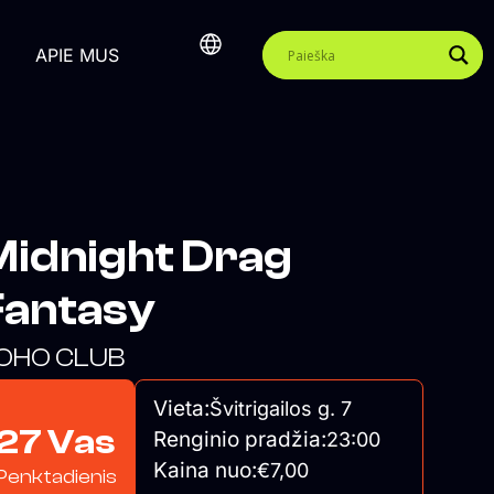
APIE MUS
Midnight Drag
Fantasy
OHO CLUB
Vieta:
Švitrigailos g. 7
27 Vas
Renginio pradžia:
23:00
Kaina nuo:
€7,00
Penktadienis