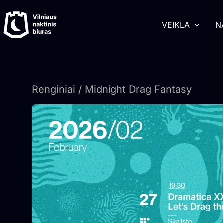
Pereiti
turinį
prie
VEIKLA
N
turinio
Renginiai
/ Midnight Drag Fantasy