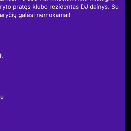
i ryto pratęs klubo rezidentas DJ dainys. Su
paryčių galėsi nemokamai!
lt
ee