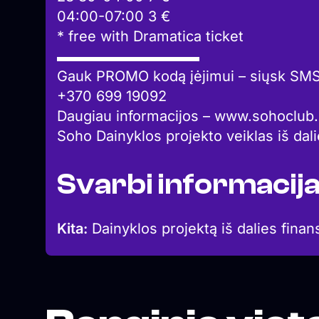
04:00-07:00 3 €
* free with Dramatica ticket
▬▬▬▬▬▬▬▬▬▬
Gauk PROMO kodą įėjimui – siųsk SM
+370 699 19092
Daugiau informacijos – www.sohoclub.
Soho Dainyklos projekto veiklas iš dal
Svarbi informacij
Kita:
Dainyklos projektą iš dalies finan