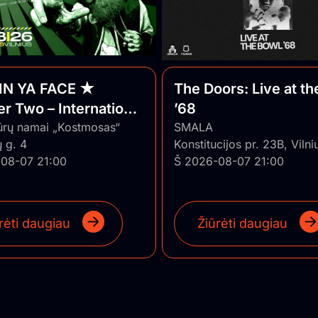
IN YA FACE ★
The Doors: Live at th
r Two – International
’68
 ★ Vilnius/Lithuania
ūrų namai „Kostmosas“
SMALA
 g. 4
Konstitucijos pr. 23B, Vilni
08-07 21:00
Š 2026-08-07 21:00
rėti daugiau
Žiūrėti daugiau