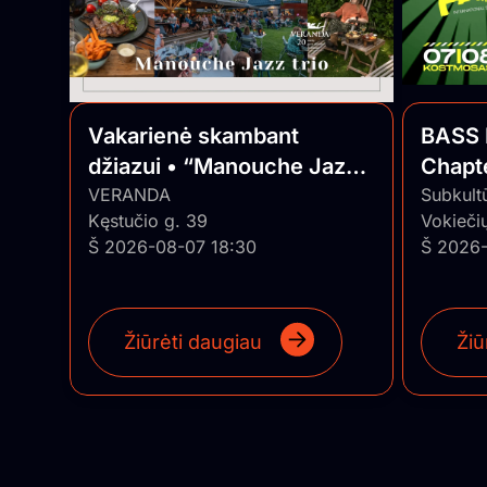
Vakarienė skambant
BASS 
džiazui • “Manouche Jazz
Chapte
trio”
VERANDA
Series
Subkult
Kęstučio g. 39
Vokiečių
Š 2026-08-07 18:30
Š 2026-
Žiūrėti daugiau
Žiū