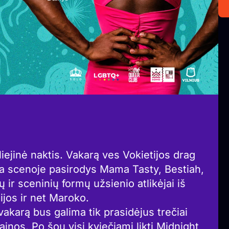
iejinė naktis. Vakarą ves Vokietijos drag
ca scenoje pasirodys Mama Tasty, Bestiah,
ių ir sceninių formų užsienio atlikėjai iš
ijos ir net Maroko.
 vakarą bus galima tik prasidėjus trečiai
kainos. Po šou visi kviečiami likti Midnight