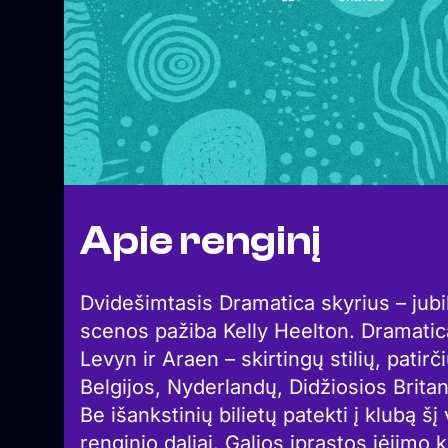
Apie renginį
Dvidešimtasis Dramatica skyrius – jubil
scenos pažiba Kelly Heelton. Dramati
Levyn ir Araen – skirtingų stilių, patirč
Belgijos, Nyderlandų, Didžiosios Britan
Be išankstinių bilietų patekti į klubą šį
renginio daliai. Galios įprastos įėjimo 