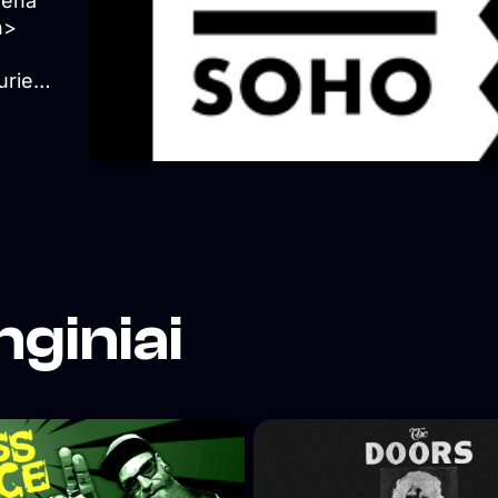
viena
n>
+
urie
ties
nginiai