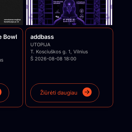
e Bowl
addbass
UTOPIJA
T. Kosciuškos g. 1, Vilnius
Š 2026-08-08 18:00
us
Žiūrėti daugiau