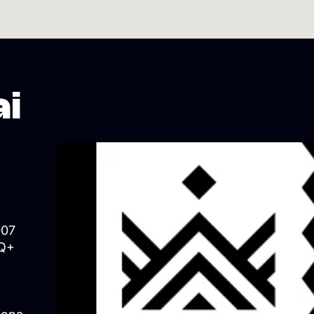
ai
007
TQ+