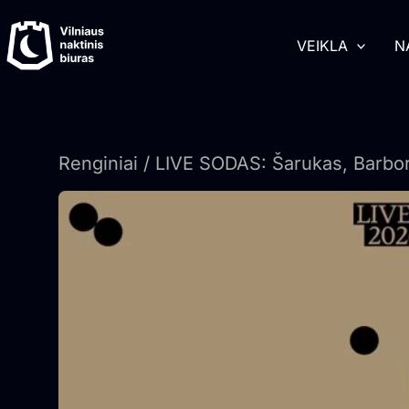
Pereiti
turinį
prie
VEIKLA
N
turinio
Renginiai
/ LIVE SODAS: Šarukas, Barbor