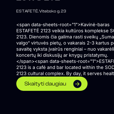
ESTAFETĖ. Vitebsko g. 23
<span data-sheets-root="1">Kavinė-baras
ESTAFETĖ 2123 veikia kultūros komplekse 
2123. Dienomis čia galima rasti sveikų „Suma
valgo“ virtuvės pietų, o vakarais 2-3 kartus p
savaitę vyksta įvairūs renginiai – nuo vakarėli
koncertų iki diskusijų ar knygų pristatymų.
</span><span data-sheets-root="1">ESTA
2123 is a café and bar located within the SO
2123 cultural complex. By day, it serves heal
lunches from Sumaniai Valgo, while in the
Skaityti daugiau
evenings it hosts a diverse programme of e
two to three times a week, ranging from part
and concerts to discussions and book launc
</span>