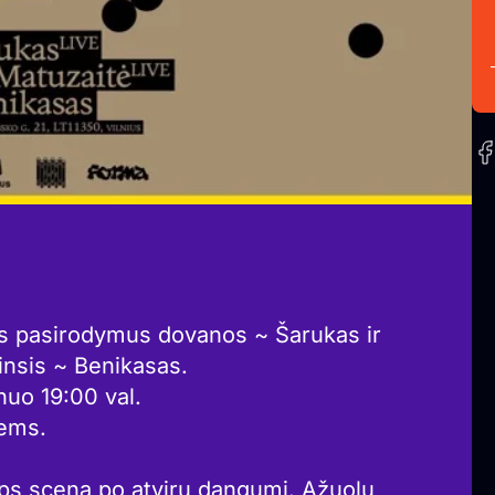
us pasirodymus dovanos ~ Šarukas ir
insis ~ Benikasas.
nuo 19:00 val.
iems.
aps scena po atviru dangumi. Ąžuolų