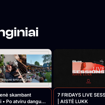
nginiai
ienė skambant
7 FRIDAYS LIVE SES
i • Po atviru dangumi
| AISTĖ LUKK