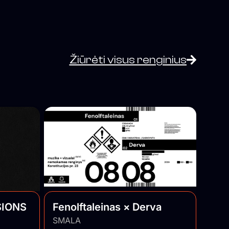
Žiūrėti visus renginius
SIONS
Fenolftaleinas × Derva
SMALA