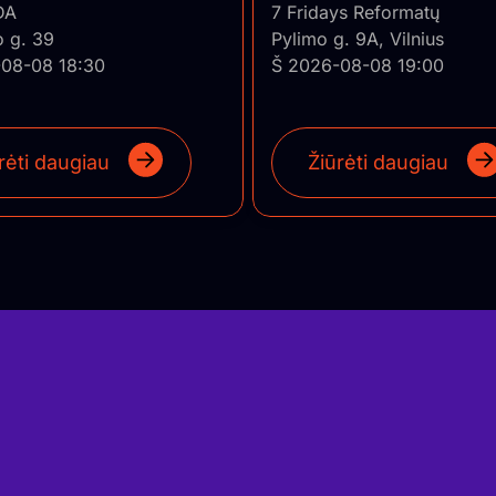
o Jazz
DA
7 Fridays Reformatų
o g. 39
Pylimo g. 9A, Vilnius
08-08 18:30
Š 2026-08-08 19:00
rėti daugiau
Žiūrėti daugiau