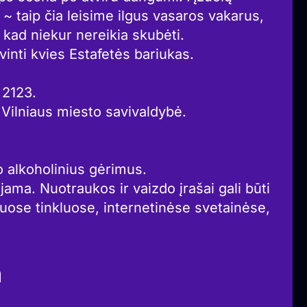
~ taip čia leisime ilgus vasaros vakarus,
, kad niekur nereikia skubėti.
inti kvies Estafetės bariukas.
 2123.
 Vilniaus miesto savivaldybė.
 alkoholinius gėrimus.
ama. Nuotraukos ir vaizdo įrašai gali būti
iuose tinkluose, internetinėse svetainėse,
a