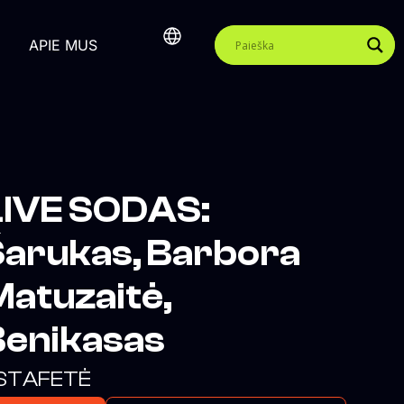
APIE MUS
LIVE SODAS:
Šarukas, Barbora
atuzaitė,
Benikasas
STAFETĖ