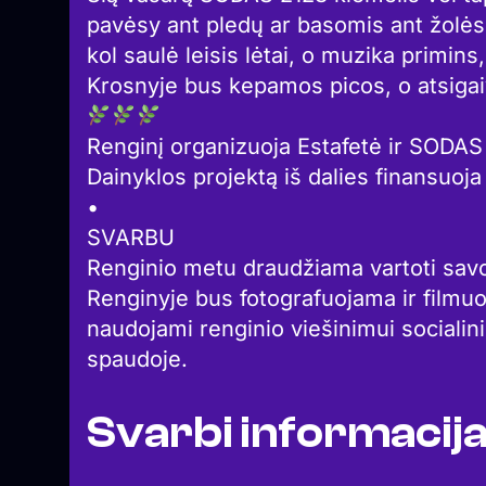
pavėsy ant pledų ar basomis ant žolės 
kol saulė leisis lėtai, o muzika primins
Krosnyje bus kepamos picos, o atsigaiv
Renginį organizuoja Estafetė ir SODAS
Dainyklos projektą iš dalies finansuoja
•
SVARBU
Renginio metu draudžiama vartoti savo
Renginyje bus fotografuojama ir filmuoj
naudojami renginio viešinimui socialin
spaudoje.
Svarbi informacij