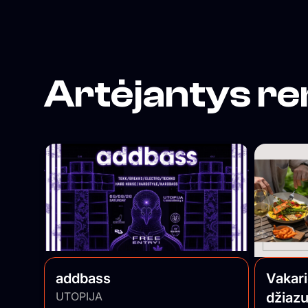
Artėjantys re
addbass
Vakar
UTOPIJA
džiazu