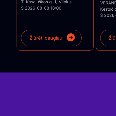
T. Kosciuškos g. 1, Vilnius
• Pian
VERAN
Š 2026-08-08 18:00
Kęstuči
Š 2026-
Žiūrėti daugiau
Žiū