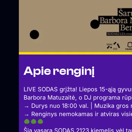
Apie renginį
LIVE SODAS grįžta! Liepos 15-ąją gyv
Barbora Matuzaitė, o DJ programa rūp
→ Durys nuo 18:00 val. | Muzika gros 
→ Renginys nemokamas ir atviras vis
Šią vasarą SODAS 2123 kiemelis vėl t