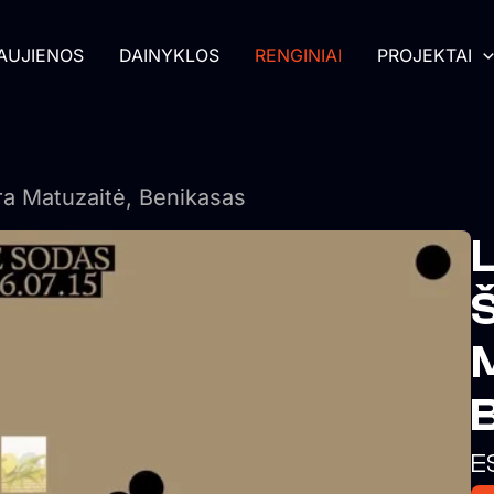
AUJIENOS
DAINYKLOS
RENGINIAI
PROJEKTAI
a Matuzaitė, Benikasas
M
E