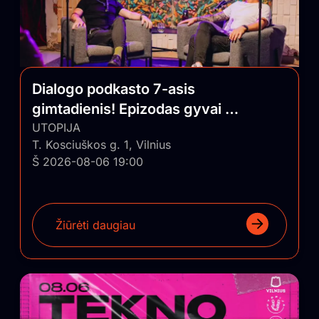
Dialogo podkasto 7-asis
gimtadienis! Epizodas gyvai su
auditorija
UTOPIJA
T. Kosciuškos g. 1, Vilnius
Š 2026-08-06 19:00
Žiūrėti daugiau