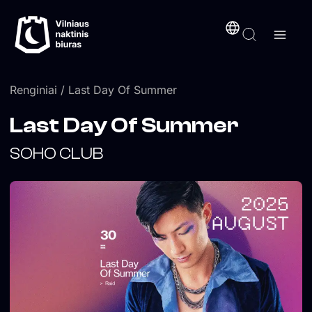
Pereiti
turinį
prie
turinio
Renginiai
/ Last Day Of Summer
Last Day Of Summer
SOHO CLUB