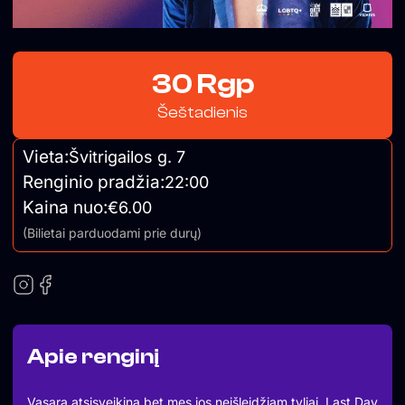
30 Rgp
Šeštadienis
Vieta:
Švitrigailos g. 7
Renginio pradžia:
22:00
Kaina nuo:
€6.00
(Bilietai parduodami prie durų)
Apie renginį
Vasara atsisveikina bet mes jos neišleidžiam tyliai. Last Day