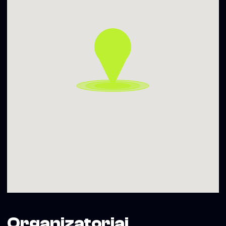
Daugiau informacijos – www.sohoclub.lt
Soho Dainyklos projekto veiklas iš dalies finansuoja Vilniaus
miesto savivaldybė
Organizatoriai