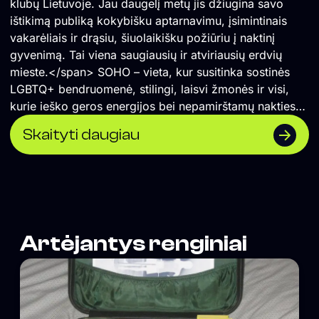
klubų Lietuvoje. Jau daugelį metų jis džiugina savo
ištikimą publiką kokybišku aptarnavimu, įsimintinais
vakarėliais ir drąsiu, šiuolaikišku požiūriu į naktinį
gyvenimą. Tai viena saugiausių ir atviriausių erdvių
mieste.</span> SOHO – vieta, kur susitinka sostinės
LGBTQ+ bendruomenė, stilingi, laisvi žmonės ir visi,
kurie ieško geros energijos bei nepamirštamų nakties
akimirkų.
Skaityti daugiau
Artėjantys renginiai