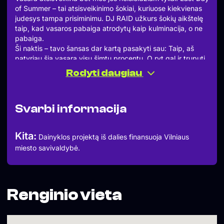
of Summer – tai atsisveikinimo šokiai, kuriuose kiekvienas
judesys tampa prisiminimu. DJ RAID užkurs šokių aikštelę
taip, kad vasaros pabaiga atrodytų kaip kulminacija, o ne
pabaiga.
Ši naktis – tavo šansas dar kartą pasakyti sau: Taip, aš
patyriau šią vasarą visu šimtu procentų. O ryt gal ir truputį
skaudės kojas – bet širdis bus laiminga. Ateik uždaryti
Rodyti daugiau
vasarą taip, kaip tik SOHO moka – garsiai, šiltai, iki pat
paryčių!
Muzika:
Svarbi informacija
» RAID (SOHO CLUB)
mashups / pop / house pop
____________________________
Kita:
Dainyklos projektą iš dalies finansuoja Vilniaus
Daugiau informacijos – www.sohoclub.lt
miesto savivaldybė.
Durys – 22:00 | Face Control
▬▬▬▬▬▬▬▬▬▬
Įėjimo kaina / Entrance Fee:
22:00-04:00 6 €
04:00-07:00 3 €
Renginio vieta
▬▬▬▬▬▬▬▬▬▬
Gauk PROMO kodą įėjimui – siųsk SMS su tekstu SOHO
SESTADIENIS numeriu +370 699 19092